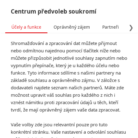
Centrum předvoleb soukromí
❯
Účely a funkce
Oprávněný zájem
Partneři
Pro
Tog
Shromažďování a zpracování dat můžete přijmout
navi
nebo odmítnou najednou pomocí tlačítek níže nebo
můžete přizpůsobit jednotlivé souhlasy zapnutím nebo
vypnutím přepínače, který je u každého účelu nebo
funkce. Tyto informace sdílíme s našimi partnery na
Zúčtování
základě souhlasu a oprávněného zájmu. V záložce s
dodavateli najdete seznam našich partnerů. Máte zde
Christian Wolff (Ben Affleck) dělá
možnost upravit váš souhlas pro každého z nich i
účetnictví pro nebezpečné
vznést námitku proti zpracování údajů u těch, kteří
kriminální organizace. Když mu
začne jít po krku úřad pod
tvrdí, že mají oprávněný zájem vaše data zpracovat.
vedením Raye Kinga (J.K.
Simmons), vezme Christian
Vaše volby zde jsou relevantní pouze pro tuto
legitimního klienta – robotickou
konkrétní stránku. Vaše nastavení a odvolání souhlasu
firmu, ve které účetní v podání