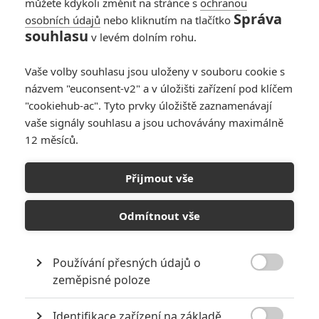
můžete kdykoli změnit na stránce s
ochranou
Anny Kendrick objevila nejasnosti
Správa
osobních údajů
nebo kliknutím na tlačítko
v hodnotě milionů dolarů. Čím víc
souhlasu
v levém dolním rohu.
se Christian při prošetřování účtů
blíží k pravdě, tím víc se začnou vršit mrtvoly. V další roli se
představuje Jon Bernthal, režíroval Gavin O'Connor, scénář napsal
Vaše volby souhlasu jsou uloženy v souboru cookie s
Bill Dubuque. Datum české a slovenské premiéry je stanoveno na
názvem "euconsent-v2" a v úložišti zařízení pod klíčem
27.10. 2016.
"cookiehub-ac". Tyto prvky úložiště zaznamenávají
vaše signály souhlasu a jsou uchovávány maximálně
12 měsíců.
Galerie k filmu Zúčtování
Přijmout vše
« Předchozí
Další »
Odmítnout vše
Používání přesných údajů o

zeměpisné poloze
Identifikace zařízení na základě