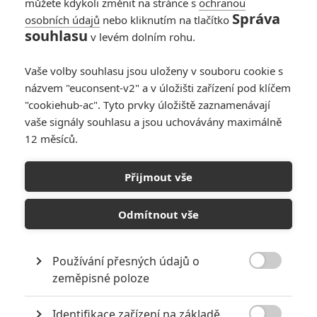
můžete kdykoli změnit na stránce s
draku Šmakovi podařilo dobýt
ochranou
Správa
zpět svou vlast, nechtěně
osobních údajů
nebo kliknutím na tlačítko
vypustili do světa smrtící sílu.
souhlasu
v levém dolním rohu.
Rozzuřený Šmak dští svůj
spalující hněv na bezbranné muže, ženy a děti v Jezerním městě.
Vaše volby souhlasu jsou uloženy v souboru cookie s
Thorinova posedlost hromaděním znovu nabytého pokladu,
názvem "euconsent-v2" a v úložišti zařízení pod klíčem
kterému i přes Bilbovu snahu obětuje přátelství i čest, dožene
"cookiehub-ac". Tyto prvky úložiště zaznamenávají
Hobita k zoufalému a nebezpečnému rozhodnutí. Ale ještě větší
nebezpečí je čeká. Sauron, o jehož krocích nikdo kromě čaroděje
vaše signály souhlasu a jsou uchovávány maximálně
Gandalfa nic netuší, tajně vyslal obrovskou armádu Skřetů, aby
12 měsíců.
zaútočila na Osamělou horu. S tím, jak se stahují mračna
stupňujícího se konfliktu, jsou Trpaslíci, Elfové a Lidé postaveni
Přijmout vše
před volbu, zda se sjednotí či budou zničeni. Budoucnost
Středozemě visí na vlásku a v epické bitvě pěti armád bojuje Bilbo
o život svůj i svých přátel.
Odmítnout vše
Galerie k filmu Hobit: Bitva
Používání přesných údajů o

zeměpisné poloze
pěti armád
Identifikace zařízení na základě