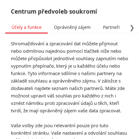
Centrum předvoleb soukromí
❯
Účely a funkce
Oprávněný zájem
Partneři
Pro
Tog
Shromažďování a zpracování dat můžete přijmout
navi
nebo odmítnou najednou pomocí tlačítek níže nebo
můžete přizpůsobit jednotlivé souhlasy zapnutím nebo
vypnutím přepínače, který je u každého účelu nebo
funkce. Tyto informace sdílíme s našimi partnery na
Hobit:
základě souhlasu a oprávněného zájmu. V záložce s
8.5/10
Bitva
dodavateli najdete seznam našich partnerů. Máte zde
možnost upravit váš souhlas pro každého z nich i
pěti armád
vznést námitku proti zpracování údajů u těch, kteří
tvrdí, že mají oprávněný zájem vaše data zpracovat.
„Hobit: Bitva pěti armád" uzavírá
epické dobrodružství Bilbo
Vaše volby zde jsou relevantní pouze pro tuto
Pytlíka, Thorina Pavézy a skupiny
konkrétní stránku. Vaše nastavení a odvolání souhlasu
trpaslíků. Když se jim v boji proti