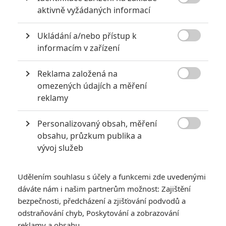

aktivně vyžádaných informací
« Předchozí
Další »
Ukládání a/nebo přístup k

informacím v zařízení
Reklama založená na

omezených údajích a měření
reklamy
Personalizovaný obsah, měření

obsahu, průzkum publika a
vývoj služeb
Udělením souhlasu s účely a funkcemi zde uvedenými
dáváte nám i našim partnerům možnost: Zajištění
bezpečnosti, předcházení a zjišťování podvodů a
odstraňování chyb, Poskytování a zobrazování
reklamy a obsahu