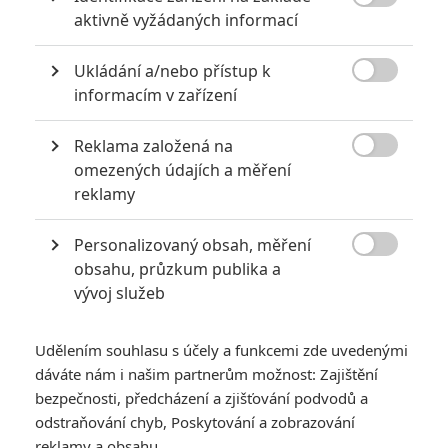
host Linklater

aktivně vyžádaných informací
1
filmsim
| 15.05.2018 09:17
Ukládání a/nebo přístup k

informacím v zařízení
*/10
*/10
Reklama založená na

omezených údajích a měření
Nerecenzováno
Zatím nehodnoceno
reklamy
Pro hodnocení musíte být přihlášen.
Personalizovaný obsah, měření

obsahu, průzkum publika a
Jméno:
vývoj služeb
Udělením souhlasu s účely a funkcemi zde uvedenými
Heslo:
dáváte nám i našim partnerům možnost: Zajištění
bezpečnosti, předcházení a zjišťování podvodů a
odstraňování chyb, Poskytování a zobrazování
reklamy a obsahu