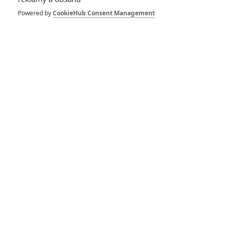
Zůstat přihlášen
Powered by
CookieHub Consent Management
Buďte první kdo okomentuje film
Život filmu