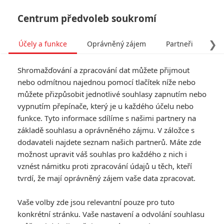
Centrum předvoleb soukromí
❯
Účely a funkce
Oprávněný zájem
Partneři
Pro
Tog
Shromažďování a zpracování dat můžete přijmout
navi
nebo odmítnou najednou pomocí tlačítek níže nebo
můžete přizpůsobit jednotlivé souhlasy zapnutím nebo
vypnutím přepínače, který je u každého účelu nebo
funkce. Tyto informace sdílíme s našimi partnery na
Valmont
základě souhlasu a oprávněného zájmu. V záložce s
dodavateli najdete seznam našich partnerů. Máte zde
Miloš Forman spolupracoval na
možnost upravit váš souhlas pro každého z nich i
původním scénáři s Jean-
vznést námitku proti zpracování údajů u těch, kteří
Claudem Carrierem a dal mu
název podle jedné z hlavních
tvrdí, že mají oprávněný zájem vaše data zpracovat.
postav – Valmont. Vznikl tak
snímek, který se přidržuje
Vaše volby zde jsou relevantní pouze pro tuto
základní osnovy románu (ta je
konkrétní stránku. Vaše nastavení a odvolání souhlasu
ostatně připomínána i četným