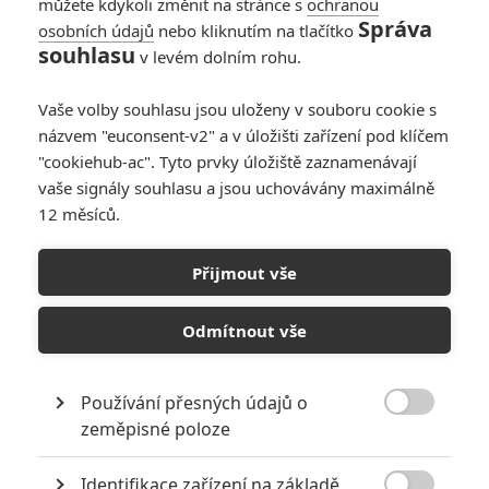
můžete kdykoli změnit na stránce s
ochranou
psaním dopisů) a který vychází
Správa
osobních údajů
nebo kliknutím na tlačítko
ze záměru zachytit žánrový obraz
souhlasu
v levém dolním rohu.
aristokratické společnosti pár let
před Francouzskou revolucí.
Osud dvou libertinských intrikánů, vikomta Valmonta a markýzy de
Vaše volby souhlasu jsou uloženy v souboru cookie s
Merteuil, je podán v sytých barvách pozdního rokoka a zároveň je
názvem "euconsent-v2" a v úložišti zařízení pod klíčem
poněkud odlehčen. Hra obou cynických poživačníků nachází
"cookiehub-ac". Tyto prvky úložiště zaznamenávají
odezvu v samotné struktuře filmu, jež se tak vzdává důležité
vaše signály souhlasu a jsou uchovávány maximálně
moralizátorské polohy. Miloš Forman přitom vychází ze zkušenosti
12 měsíců.
z Amadea (1984) a příběh je plný malebných plenérů, vtipných
epizod, bohaté výpravy a kostýmů. Opět spolupracoval s českými
tvůrci, kameramanem Miroslavem Ondříčkem a kostýmním
Přijmout vše
návrhářem Theodorem Pištěkem (ten získal prestižního Césara).
Odmítnout vše
Články o filmu Valmont
Používání přesných údajů o
53rd KVIFF:

zeměpisné poloze
Affleckova znělka,
pocta Formanovi,
Identifikace zařízení na základě