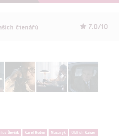
7.0/10
ašich čtenářů
lius Ševčík
Karel Roden
Masaryk
Oldřich Kaiser