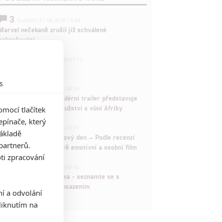
3
ČLÁNEK | 01.08.2026 16:40
Marvel nečekaně zrušil již schválené
pokračování
433
FILM | 01.08.2026 07:11
拆彈專家
s
1
ČLÁNEK | 30.07.2026 20:14
Děti krve a kostí: Regulérní trailer představuje
akční fantasy dobrodružství s vůní Afriky
mocí tlačítek
pínače, který
1
ČLÁNEK | 30.07.2026 12:31
základě
Spider-Man: Zbrusu nový den – Podle recenzí
partnerů.
máme čekat překvapivě emotivní a osobní film
ti zpracování
1
ČLÁNEK | 30.07.2026 03:42
Velké preview: Odyssea - seznamte se s
maximálně nabitým obsazením
ní a odvolání
iknutím na