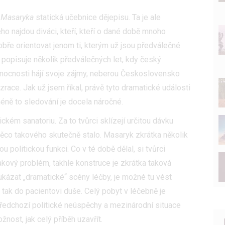
z
Masaryka
statická učebnice dějepisu. Ta je ale
ho najdou diváci, kteří, kteří o dané době mnoho
bře orientovat jenom ti, kterým už jsou předválečné
popisuje několik předválečných let, kdy český
í mocnosti hájí svoje zájmy, neberou Československo
ozrace. Jak už jsem říkal, právě tyto dramatické události
ně to sledování je docela náročné.
ckém sanatoriu. Za to tvůrci sklízejí určitou dávku
 něco takového skutečně stalo. Masaryk zkrátka několik
politickou funkci. Co v té době dělal, si tvůrci
akový problém, takhle konstruce je zkrátka taková
ukázat „dramatické“ scény léčby, je možné tu vést
 tak do pacientovi duše. Celý pobyt v léčebně je
ředchozí politické neúspěchy a mezinárodní situace
nost, jak celý příběh uzavřít.