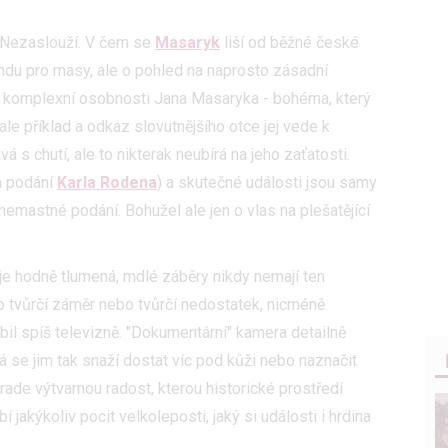
 Nezaslouží. V čem se
Masaryk
liší od běžné české
ndu pro masy, ale o pohled na naprosto zásadní
a komplexní osobnosti Jana Masaryka - bohéma, který
 ale příklad a odkaz slovutnějšího otce jej vede k
á s chutí, ale to nikterak neubírá na jeho zaťatosti.
m podání
Karla Rodena
) a skutečné události jsou samy
nemastné podání. Bohužel ale jen o vlas na plešatějící
 je hodně tlumená, mdlé záběry nikdy nemají ten
 o tvůrčí záměr nebo tvůrčí nedostatek, nicméně
bil spíš televizně. "Dokumentární" kamera detailně
 se jim tak snaží dostat víc pod kůži nebo naznačit
rade výtvarnou radost, kterou historické prostředí
 jakýkoliv pocit velkoleposti, jaký si události i hrdina