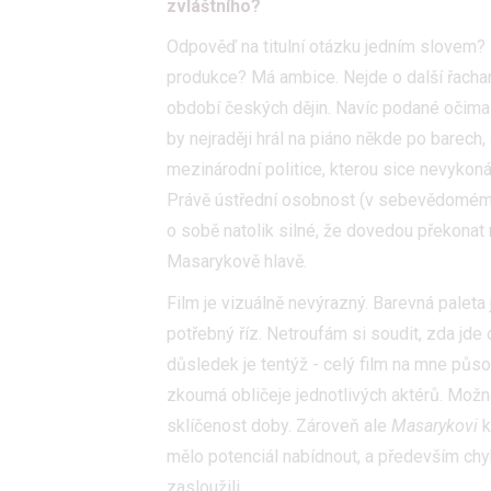
zvláštního?
Odpověď na titulní otázku jedním slovem?
produkce? Má ambice. Nejde o další řacha
období českých dějin. Navíc podané očim
by nejraději hrál na piáno někde po barech,
mezinárodní politice, kterou sice nevykonáv
Právě ústřední osobnost (v sebevědomé
o sobě natolik silné, že dovedou překonat 
Masarykově hlavě.
Film je vizuálně nevýrazný. Barevná paleta
potřebný říz. Netroufám si soudit, zda jde
důsledek je tentýž - celý film na mne půso
zkoumá obličeje jednotlivých aktérů. Možná
sklíčenost doby. Zároveň ale
Masarykovi
k
mělo potenciál nabídnout, a především chybí
zasloužili.