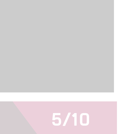
hlasu s účely a funkcemi zde uvedenými dáváte nám i našim pa
štění bezpečnosti, předcházení a zjišťování podvodů a odstraňov
a zobrazování reklamy a obsahu
5/10