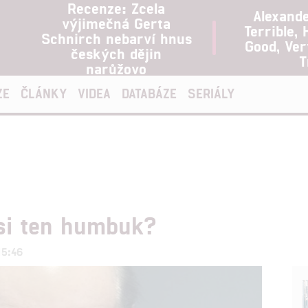
Recenze: Zcela
Alexand
výjimečná Gerta
Terrible, 
Schnirch nebarví hnus
Good, Ve
českých dějin
T
narůžovo
ZE
ČLÁNKY
VIDEA
DATABÁZE
SERIÁLY
si ten humbuk?
15:46