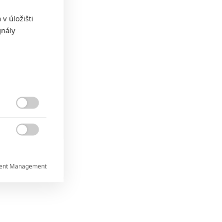
v úložišti
gnály


ent Management


