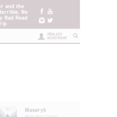
er and the
Horrible, No
ry Bad Road
rip
PŘIHLÁSIT
REGISTROVAT
Masaryk
09.03.2017 | Česko,