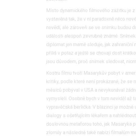
Místo dynamického filmového zážitku je 
vystavěná tak, že v ní paradoxně něco nové
nevědí, ale zároveň se ve snímku budou do
události alespoň zevrubně známé. Snímek 
diplomat jen marně sleduje, jak zahraničn
příliš v potaz a ještě se chovají dost krátk
jsou důvodem, proč snímek sledovat, nicmé
Kostru filmu tvoří Masarykův pobyt v ameri
kritiky, podle které není prokázané, že se
měsíců pobýval v USA a nevykonával žádnou 
vymysleli. Osobně bych v tom neviděl až t
vypravěčská berlička. V blázinci je možné 
dialogy s ošetřujícím lékařem a nahlédnout
doslovnou metaforou toho, jak Masaryka p
zlomily a následně také nabízí filmařům mož