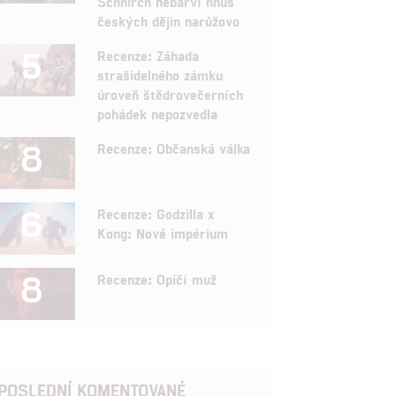
Schnirch nebarví hnus
českých dějin narůžovo
5
Recenze: Záhada
strašidelného zámku
úroveň štědrovečerních
pohádek nepozvedla
8
Recenze: Občanská válka
6
Recenze: Godzilla x
Kong: Nové impérium
8
Recenze: Opičí muž
POSLEDNÍ KOMENTOVANÉ