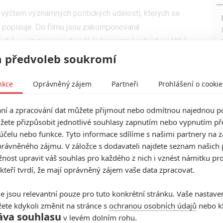
en výčtem významných politických událostí, kterých se
 popisuje. Do filmu jsou zakomponované
cků, vystupuje v nich celá řada mezinárodních politiků
informací lehce plavat. Tenhle styl vyprávění má zřejmě
 předvoleb soukromí
, ale podle mě jde i přes veškerou snahu pořád jen o
. Ty jsou občas docela vydařené, jako když Jan
nkce
Oprávněný zájem
Partneři
Prohlášení o cookie
rajícího otce, nebo když sledujeme jeho hovory s
í a zpracování dat můžete přijmout nebo odmítnou najednou po
ho československého prezidenta Rodenovi dobrým
žete přizpůsobit jednotlivé souhlasy zapnutím nebo vypnutím pře
celém filmu to asi vůbec nejlepší, když na ploše
účelu nebo funkce. Tyto informace sdílíme s našimi partnery na 
st a střetávají se dva různé ideologické pohledy na
rávněného zájmu. V záložce s dodavateli najdete seznam našich 
mplexní hrdina, dobří herci, ambice a pár
ost upravit váš souhlas pro každého z nich i vznést námitku pro
eště nedělají. Intelektuálně se jde tu a tam chytit
 kteří tvrdí, že mají oprávněný zájem vaše data zpracovat.
yk
plochý. Neoslovil mne, nestrhnul, nic ve mě
e jsou relevantní pouze pro tuto konkrétní stránku. Vaše nastave
ete kdykoli změnit na stránce s
ochranou osobních údajů
nebo kl
 je jednoduše komedie. Že film dostal tolik sošek, s
áva souhlasu
v levém dolním rohu.