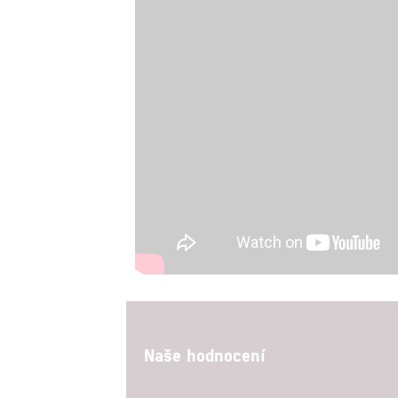
služeb
Udělením sou
možnost: Zaji
Poskytování 
Naše hodnocení