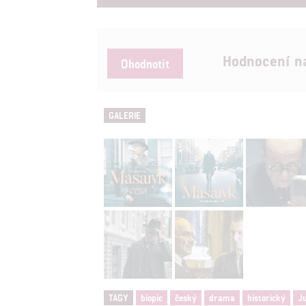
Hodnocení n
Ohodnotit
GALERIE
TAGY
biopic
český
drama
historický
Ju