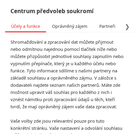
Centrum předvoleb soukromí
❯
Účely a funkce
Oprávněný zájem
Partneři
Pro
Tog
Shromažďování a zpracování dat můžete přijmout
navi
nebo odmítnou najednou pomocí tlačítek níže nebo
můžete přizpůsobit jednotlivé souhlasy zapnutím nebo
vypnutím přepínače, který je u každého účelu nebo
funkce. Tyto informace sdílíme s našimi partnery na
Karel Roden
základě souhlasu a oprávněného zájmu. V záložce s
dodavateli najdete seznam našich partnerů. Máte zde
Datum narození:
18.05.1962
možnost upravit váš souhlas pro každého z nich i
Místo narození:
České
Budějovice, Československo
vznést námitku proti zpracování údajů u těch, kteří
tvrdí, že mají oprávněný zájem vaše data zpracovat.
TAGY
Karel Roden
Vaše volby zde jsou relevantní pouze pro tuto
konkrétní stránku. Vaše nastavení a odvolání souhlasu