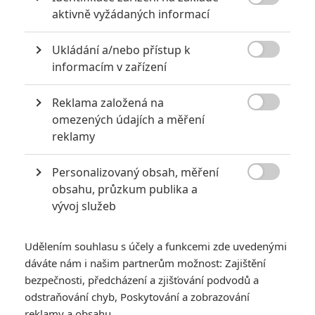

aktivně vyžádaných informací
Počet článků: 8
Číst další
Ukládání a/nebo přístup k

informacím v zařízení
Reklama založená na
Obrázky

omezených údajích a měření
reklamy
Personalizovaný obsah, měření

obsahu, průzkum publika a
vývoj služeb
Počet obrázků: 1
Všechny obrázky
Udělením souhlasu s účely a funkcemi zde uvedenými
dáváte nám i našim partnerům možnost: Zajištění
bezpečnosti, předcházení a zjišťování podvodů a
odstraňování chyb, Poskytování a zobrazování
Komentáře
reklamy a obsahu