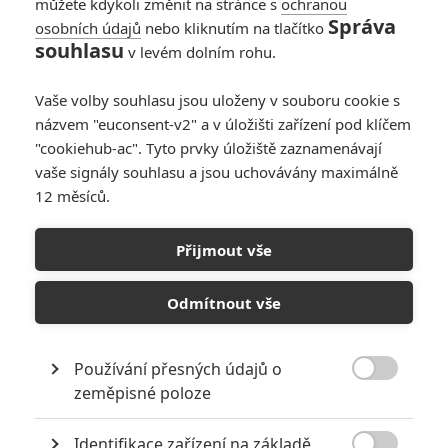
můžete kdykoli změnit na stránce s
ochranou
Správa
osobních údajů
nebo kliknutím na tlačítko
souhlasu
v levém dolním rohu.
Vaše volby souhlasu jsou uloženy v souboru cookie s
Články
názvem "euconsent-v2" a v úložišti zařízení pod klíčem
"cookiehub-ac". Tyto prvky úložiště zaznamenávají
vaše signály souhlasu a jsou uchovávány maximálně
12 měsíců.
Podzimní premiéry na
ČT
Přijmout vše
Odmítnout vše
Princip slasti:
Koprodukční krimi s
Používání přesných údajů o
Karlem Rodenem se

zeměpisné poloze
představuje v prvním
traileru
Identifikace zařízení na základě