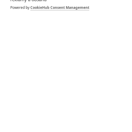
Powered by
CookieHub Consent Management
Počet komentářů: 0
Vstoupit do diskuze
Herec
Křižáček
Masaryk
2017
2017