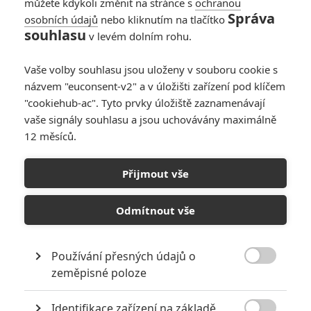
můžete kdykoli změnit na stránce s
ochranou
Správa
osobních údajů
nebo kliknutím na tlačítko
souhlasu
v levém dolním rohu.
Vaše volby souhlasu jsou uloženy v souboru cookie s
názvem "euconsent-v2" a v úložišti zařízení pod klíčem
"cookiehub-ac". Tyto prvky úložiště zaznamenávají
vaše signály souhlasu a jsou uchovávány maximálně
12 měsíců.
Mumii čeká restart ve stylu
Promethea
Přijmout vše
Napsal:
Martin Svoboda - (svobik)
, 04.04.2012 23:20
Odmítnout vše
Používání přesných údajů o

zeměpisné poloze
Identifikace zařízení na základě