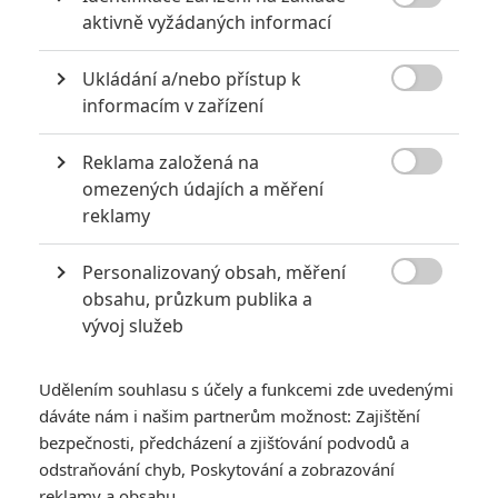

aktivně vyžádaných informací
Ukládání a/nebo přístup k

informacím v zařízení
Reklama založená na
Zapomeňte na čtvrtý díl v Peru, mumifikovat se bude

omezených údajích a měření
pěkně od začátku.
reklamy
Tak už to vypadá, že v Hollywoodu se pomalu, ale jistě
Personalizovaný obsah, měření
rozmáhá nový trend - brzké restartování úspěšných sérií.

obsahu, průzkum publika a
Tento princip, kdy se látka dojí tak dlouho, dokud fanouškům
vývoj služeb
nedojde trpělivost, aby se celý kolotoč mohl rozjet o pár let
později nanovo, více méně nastartoval
Nolanův začínající
Udělením souhlasu s účely a funkcemi zde uvedenými
Batman
. V tomto případě to byl jednoznačně od studia
dáváte nám i našim partnerům možnost: Zajištění
výborný tah, o něco podobného se přitom letos pokusí
nové
bezpečnosti, předcházení a zjišťování podvodů a
odstraňování chyb, Poskytování a zobrazování
ztvárnění Spider-Mana
a v blízké budoucnosti též restart
reklamy a obsahu