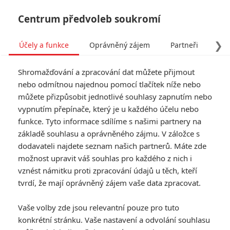
Centrum předvoleb soukromí
❯
Účely a funkce
Oprávněný zájem
Partneři
Pro
Tog
Shromažďování a zpracování dat můžete přijmout
navi
nebo odmítnou najednou pomocí tlačítek níže nebo
můžete přizpůsobit jednotlivé souhlasy zapnutím nebo
vypnutím přepínače, který je u každého účelu nebo
funkce. Tyto informace sdílíme s našimi partnery na
základě souhlasu a oprávněného zájmu. V záložce s
dodavateli najdete seznam našich partnerů. Máte zde
možnost upravit váš souhlas pro každého z nich i
vznést námitku proti zpracování údajů u těch, kteří
tvrdí, že mají oprávněný zájem vaše data zpracovat.
Vaše volby zde jsou relevantní pouze pro tuto
konkrétní stránku. Vaše nastavení a odvolání souhlasu