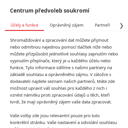
Centrum předvoleb soukromí
❯
Účely a funkce
Oprávněný zájem
Partneři
Pro
Tog
Shromažďování a zpracování dat můžete přijmout
navi
nebo odmítnou najednou pomocí tlačítek níže nebo
můžete přizpůsobit jednotlivé souhlasy zapnutím nebo
vypnutím přepínače, který je u každého účelu nebo
funkce. Tyto informace sdílíme s našimi partnery na
základě souhlasu a oprávněného zájmu. V záložce s
dodavateli najdete seznam našich partnerů. Máte zde
možnost upravit váš souhlas pro každého z nich i
vznést námitku proti zpracování údajů u těch, kteří
tvrdí, že mají oprávněný zájem vaše data zpracovat.
Vaše volby zde jsou relevantní pouze pro tuto
konkrétní stránku. Vaše nastavení a odvolání souhlasu