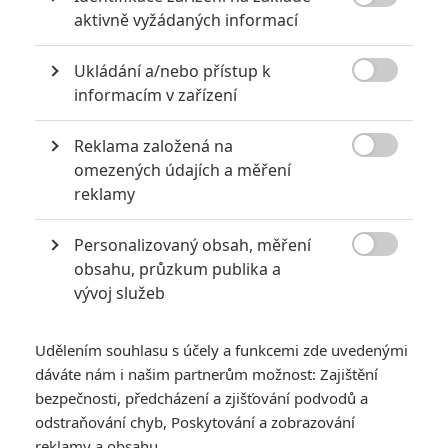

aktivně vyžádaných informací
Ukládání a/nebo přístup k

informacím v zařízení
Midway Games
Reklama založená na
Zobrazit dalších 6 obrázků

omezených údajích a měření
reklamy
Kdo by mohl natočit reboot podle slavné videoherní
mlátičky?
Personalizovaný obsah, měření

obsahu, průzkum publika a
Režie nového
Mortal Kombat
se měl dříve zhostit Kevin
vývoj služeb
Tancharoen (
Mortal Kombat: Rebirth
,
Mortal Kombat: Legacy
),
který však z neznámých důvodů projekt opustil. Od té doby
Udělením souhlasu s účely a funkcemi zde uvedenými
bylo kolem rebootu ticho, jež prolomilo až oznámené jméno
dáváte nám i našim partnerům možnost: Zajištění
producenta Jamese Wana. Věci se tak daly znovu do pohybu
bezpečnosti, předcházení a zjišťování podvodů a
a aktuálně se řeší nový režisér. Tím by mohl být
odstraňování chyb, Poskytování a zobrazování
neznámý
Simon McQuoid
.
Australský tvůrce má za sebou
reklamy a obsahu