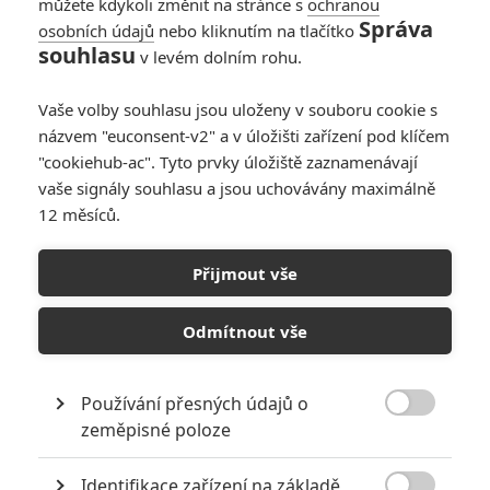
můžete kdykoli změnit na stránce s
ochranou
Správa
osobních údajů
nebo kliknutím na tlačítko
souhlasu
v levém dolním rohu.
Vaše volby souhlasu jsou uloženy v souboru cookie s
názvem "euconsent-v2" a v úložišti zařízení pod klíčem
"cookiehub-ac". Tyto prvky úložiště zaznamenávají
vaše signály souhlasu a jsou uchovávány maximálně
12 měsíců.
Mortal Kombat: Nový film si
vyhlédl režiséra
Přijmout vše
Napsal:
Michal Janoušek - (Rudmen)
, 19.11.2016 11:00
Odmítnout vše
Používání přesných údajů o

zeměpisné poloze
Identifikace zařízení na základě