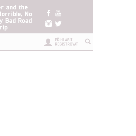
er and the
Horrible, No
ry Bad Road
rip
PŘIHLÁSIT
REGISTROVAT