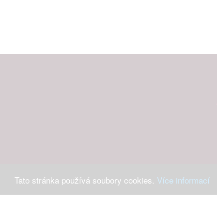
Tato stránka používá soubory cookies.
Více informací
Máte-li 
Ochrana osob