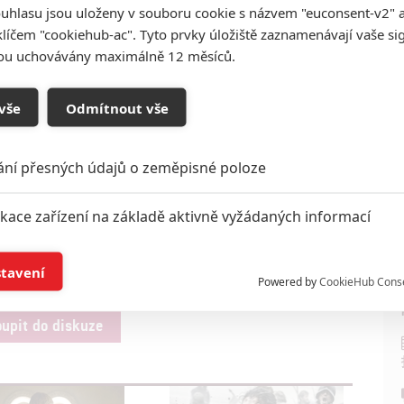
uhlasu jsou uloženy v souboru cookie s názvem "euconsent-v2" a 
acka Bendera
(epizoda
Vrata
) a
Miguela
klíčem "cookiehub-ac". Tyto prvky úložiště zaznamenávají vaše si
a scénář (epizoda
Bitva bastardů
).
sou uchovávány maximálně 12 měsíců.
a? Máte do té doby vyhlídnutou nějakou seriálovou
vše
Odmítnout vše
Zdroj:
Variety
ání přesných údajů o zeměpisné poloze
Jack Bender
Emilia Clarke
HBO
Peter Dinklage
George R.R. Martin
seriály
sedmá řada
ikace zařízení na základě aktivně vyžádaných informací
Emmy
í a/nebo přístup k informacím v zařízení
stavení
Powered by
CookieHub Cons
a založená na omezených údajích a měření reklamy
oupit do diskuze
alizovaný obsah, měření obsahu, průzkum publika a vývoj