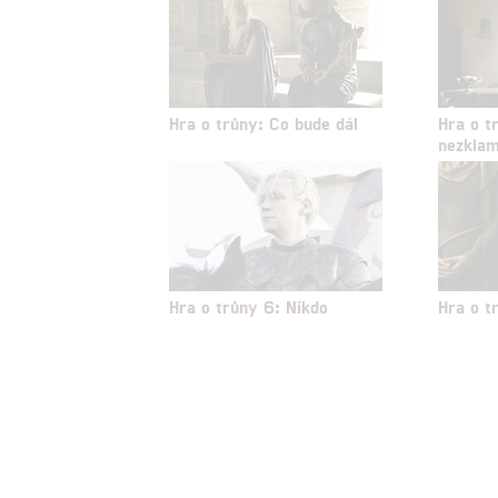
Udělením sou
možnost: Zaji
Poskytování 
Hra o trůny: Co bude dál
Hra o t
nezklam
Hra o trůny 6: Nikdo
Hra o t