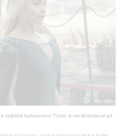
HBO
 nejbližší budoucnost Trůnů. A seriál bodoval při
některé informace o sedmé řadě seriálu
Hra o trůny