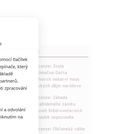
s
RECENZE FILMŮ
mocí tlačítek
10
Recenze: Zcela
pínače, který
výjimečná Gerta
základě
Schnirch nebarví hnus
partnerů.
českých dějin narůžovo
ti zpracování
5
Recenze: Záhada
strašidelného zámku
ní a odvolání
úroveň štědrovečerních
iknutím na
pohádek nepozvedla
8
Recenze: Občanská válka