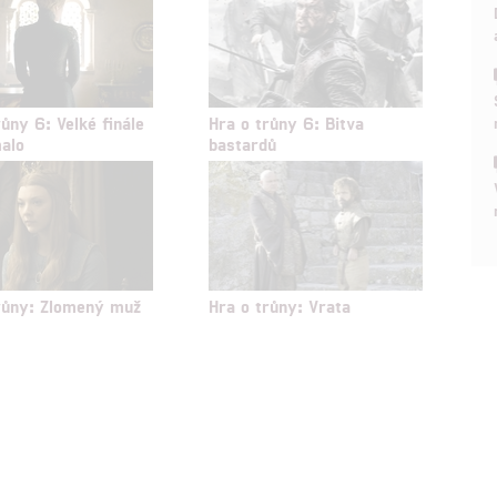
hlasu s účely a funkcemi zde uvedenými dáváte nám i našim pa
štění bezpečnosti, předcházení a zjišťování podvodů a odstraňov
a zobrazování reklamy a obsahu
růny 6: Velké finále
Hra o trůny 6: Bitva
alo
bastardů
růny: Zlomený muž
Hra o trůny: Vrata