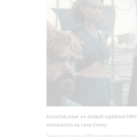
Konečně jsme se dočkali vyjádření HBO k
nominacích na ceny Emmy.
Televizní stanice HBO konečně potvrdila 