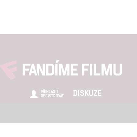
DISKUZE
PŘIHLÁSIT
REGISTROVAT
Šéfredaktor webu je
Petr Slavík
, e-mail
redakce@fandimefilmu.cz
zájem o inzerci na našem webu napište nám na e-mail
redakce@fandime
ních údajů
|
Zásady používání cookies
|
Pravidla webu
|
Upravit nasta