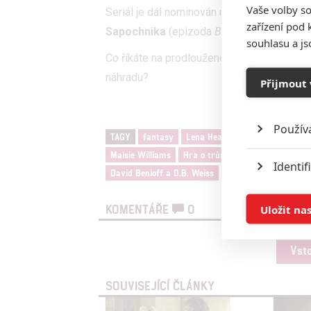
Vaše volby so
Seriál je dál nominován například za režii
J
zařízení pod 
Sapochnika
(epizoda
Bitva bastardů
) a z
souhlasu a j
Co říkáte na prodloužené čekání až do lét
náhradu?
Přijmout 
Použív
TAGY
fantasy
Lena Headey
Kit Harington
Maisie Williams
Hra o trůny
Game of Thrones
Identif
David Benioff a D.B. Weiss
Miguel Sapochnik
Ukládán
Uložit na
KOMENTÁŘE
0
Reklam
Vst
Person
SOUVISEJÍCÍ ČLÁNKY
služeb