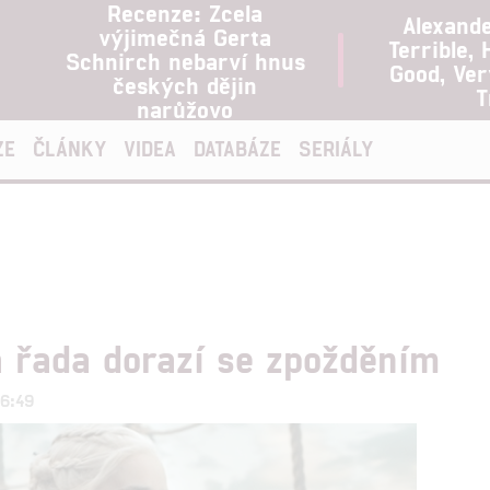
Recenze: Zcela
Alexand
výjimečná Gerta
Terrible, 
Schnirch nebarví hnus
Good, Ve
českých dějin
T
narůžovo
ZE
ČLÁNKY
VIDEA
DATABÁZE
SERIÁLY
 řada dorazí se zpožděním
06:49