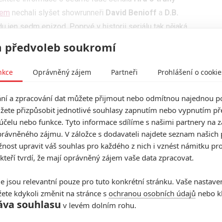
nem
nechali slyšet showrunneři
David Benioff
a
D.B.
u jen sedm epizod. Poprvé v historii seriálu tak nějaká
 osmé řady HBO nepotvrdilo, odhaduje se ale, že bude
 předvoleb soukromí
érií se vysvětluje jako záměr tvůrčí dvojice seriál
edem vytyčenému konci.
nkce
Oprávněný zájem
Partneři
Prohlášení o cookie
premiéry sedmé řady. V minulosti seriál startoval
í a zpracování dat můžete přijmout nebo odmítnou najednou po
 průběhu dubna). S příchodem zimy do Západozemí ale
žete přizpůsobit jednotlivé souhlasy zapnutím nebo vypnutím pře
ínky pro natáčení a tak se
Hra o trůny
vrátí na
účelu nebo funkce. Tyto informace sdílíme s našimi partnery na 
bude opět točit v Severním Irsku, dále pak na Islandu a
rávněného zájmu. V záložce s dodavateli najdete seznam našich 
ost upravit váš souhlas pro každého z nich i vznést námitku pro
 kteří tvrdí, že mají oprávněný zájem vaše data zpracovat.
začíná pomalu rozjíždět, tak si celý tvůrčí tým
í při letošních cenách Emmy. Ty se povedlo
Hře o trůny
e jsou relevantní pouze pro tuto konkrétní stránku. Vaše nastave
nout.
Emilia Clarke
(Daenerys Targaryen),
Peter
ete kdykoli změnit na stránce s
ochranou osobních údajů
nebo kl
áva souhlasu
ey
(Cersei Lannister) obdrželi již svou několikátou
v levém dolním rohu.
sie Williams
(Arya Stark) jsou nominováni poprvé.