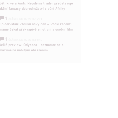
Děti krve a kostí: Regulérní trailer představuje
akční fantasy dobrodružství s vůní Afriky
rtnerům
ání chyb,
1
ČLÁNEK | 30.07.2026 12:31
Spider-Man: Zbrusu nový den – Podle recenzí
máme čekat překvapivě emotivní a osobní film
1
ČLÁNEK | 30.07.2026 03:42
Velké preview: Odyssea - seznamte se s
maximálně nabitým obsazením