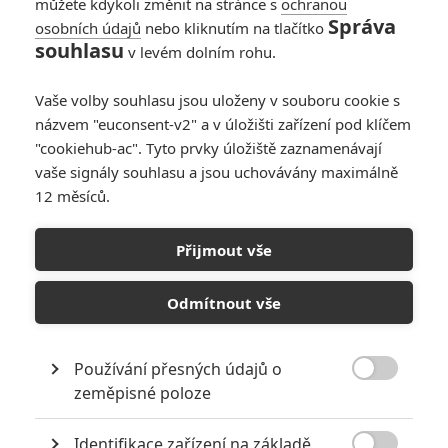
můžete kdykoli změnit na stránce s
ochranou
Správa
osobních údajů
nebo kliknutím na tlačítko
souhlasu
v levém dolním rohu.
Vaše volby souhlasu jsou uloženy v souboru cookie s
názvem "euconsent-v2" a v úložišti zařízení pod klíčem
"cookiehub-ac". Tyto prvky úložiště zaznamenávají
vaše signály souhlasu a jsou uchovávány maximálně
12 měsíců.
Pierre, Pierre: Jim Carrey
si hraje na Borata
Přijmout vše
Napsal:
Petr Slavík - (Anarvin)
, 17.02.2012 17:25
Odmítnout vše
Používání přesných údajů o

zeměpisné poloze
Identifikace zařízení na základě