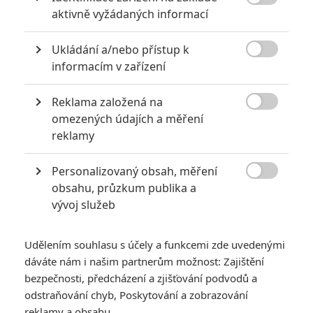

aktivně vyžádaných informací
Ukládání a/nebo přístup k

informacím v zařízení
Reklama založená na
Jim Carrey se od rodinných blbinech vrací k eRkovým

omezených údajích a měření
sprosťárnám.
reklamy
Jim Carrey
nám začíná dělat opět radost. Dlouhou dobu
Personalizovaný obsah, měření
nehrál v ničem pořádném a svůj sešup korunoval loni blbinou

obsahu, průzkum publika a
Pan Popper a jeho tučňáci
. Potom už mu nezbývalo nic než
vývoj služeb
sázet na jistotu (na nezajímavou jistotu) a jako další projekty
si vybral
pokračování Blbého a blbějšího
a
Božského Bruce
.
Udělením souhlasu s účely a funkcemi zde uvedenými
Zdálo se, že starý Jim je nenávratně pryč. Jenže pak zdánlivě
dáváte nám i našim partnerům možnost: Zajištění
odnikud vynořila zajímavě působící kouzelnická komedie
The
bezpečnosti, předcházení a zjišťování podvodů a
odstraňování chyb, Poskytování a zobrazování
Incredible Burt Wonderstone
, kterou Carrey právě natáčí se
reklamy a obsahu