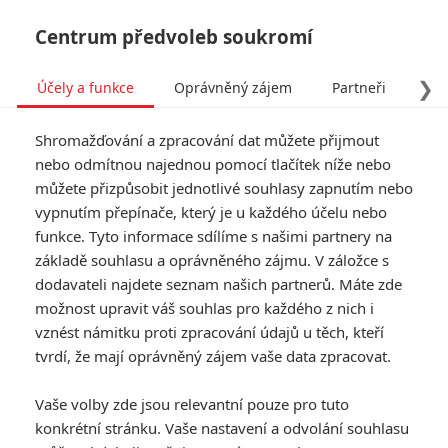
Centrum předvoleb soukromí
❯
Účely a funkce
Oprávněný zájem
Partneři
Pro
Tog
Shromažďování a zpracování dat můžete přijmout
navi
nebo odmítnou najednou pomocí tlačítek níže nebo
můžete přizpůsobit jednotlivé souhlasy zapnutím nebo
vypnutím přepínače, který je u každého účelu nebo
funkce. Tyto informace sdílíme s našimi partnery na
základě souhlasu a oprávněného zájmu. V záložce s
dodavateli najdete seznam našich partnerů. Máte zde
možnost upravit váš souhlas pro každého z nich i
vznést námitku proti zpracování údajů u těch, kteří
tvrdí, že mají oprávněný zájem vaše data zpracovat.
Vaše volby zde jsou relevantní pouze pro tuto
konkrétní stránku. Vaše nastavení a odvolání souhlasu