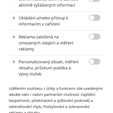

aktivně vyžádaných informací
Ukládání a/nebo přístup k

informacím v zařízení
Reklama založená na
Tři budoucí Transformers filmy dostaly datum premiéry.

omezených údajích a měření
Čekají nás dvě pokračování a spin-off.
reklamy
Paramount
a
Hasbro
oznámili data premiér tří dalších
Personalizovaný obsah, měření
Transformers filmů. Jisté je, že
Transformers 5
uvidíme

obsahu, průzkum publika a
23.6. 2017
(u nás tedy nejspíš o den dříve – americké
vývoj služeb
premiéry se konají v pátek, středoevropské ve čtvrtek). Film
režíruje
Michael Bay
, scénář napsali
Art Marcum
,
Matt
Udělením souhlasu s účely a funkcemi zde uvedenými
Holloway
a
Ken Nolan
. Potvrzený je návrat
Marka
dáváte nám i našim partnerům možnost: Zajištění
Wahlberga
v hlavní lidské roli. Film má premiéru stanovenou
bezpečnosti, předcházení a zjišťování podvodů a
odstraňování chyb, Poskytování a zobrazování
na stejný den jako
Wonder Woman
, takže na 99% jeden z nich
reklamy a obsahu