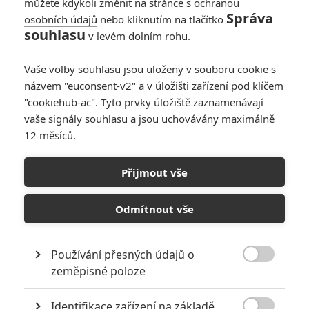
můžete kdykoli změnit na stránce s
ochranou
Správa
osobních údajů
nebo kliknutím na tlačítko
souhlasu
v levém dolním rohu.
Vaše volby souhlasu jsou uloženy v souboru cookie s
názvem "euconsent-v2" a v úložišti zařízení pod klíčem
"cookiehub-ac". Tyto prvky úložiště zaznamenávají
vaše signály souhlasu a jsou uchovávány maximálně
12 měsíců.
Transformers: Od teď je
uvidíme jednou ročně
Přijmout vše
Napsal:
Petr Slavík - (Anarvin)
, 12.02.2016 16:45
Odmítnout vše
Používání přesných údajů o

zeměpisné poloze
Identifikace zařízení na základě