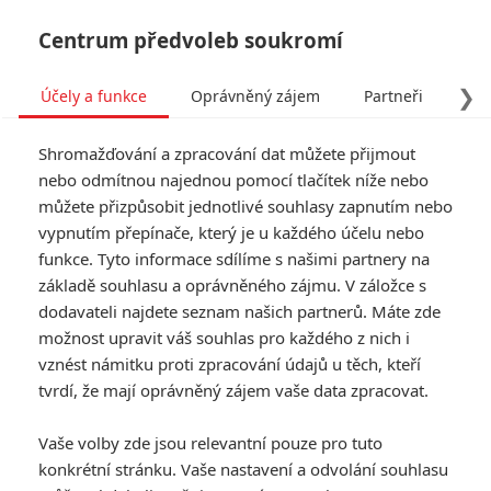
Centrum předvoleb soukromí
❯
Účely a funkce
Oprávněný zájem
Partneři
Pro
Tog
Shromažďování a zpracování dat můžete přijmout
navi
nebo odmítnou najednou pomocí tlačítek níže nebo
můžete přizpůsobit jednotlivé souhlasy zapnutím nebo
vypnutím přepínače, který je u každého účelu nebo
funkce. Tyto informace sdílíme s našimi partnery na
základě souhlasu a oprávněného zájmu. V záložce s
dodavateli najdete seznam našich partnerů. Máte zde
možnost upravit váš souhlas pro každého z nich i
vznést námitku proti zpracování údajů u těch, kteří
tvrdí, že mají oprávněný zájem vaše data zpracovat.
Vaše volby zde jsou relevantní pouze pro tuto
konkrétní stránku. Vaše nastavení a odvolání souhlasu