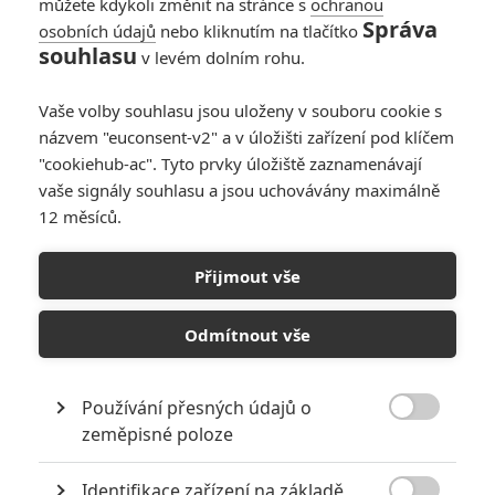
můžete kdykoli změnit na stránce s
ochranou
Správa
osobních údajů
nebo kliknutím na tlačítko
souhlasu
v levém dolním rohu.
Vaše volby souhlasu jsou uloženy v souboru cookie s
názvem "euconsent-v2" a v úložišti zařízení pod klíčem
"cookiehub-ac". Tyto prvky úložiště zaznamenávají
vaše signály souhlasu a jsou uchovávány maximálně
12 měsíců.
Mumie: Co všechno víme o
chystaném světě monster
Přijmout vše
Napsal:
Petr Slavík - (Anarvin)
, 28.09.2015 07:00
Odmítnout vše
Používání přesných údajů o

zeměpisné poloze
Identifikace zařízení na základě