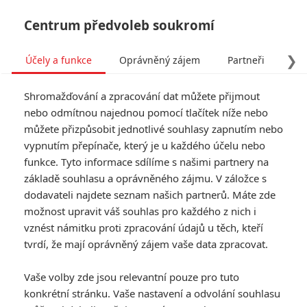
Centrum předvoleb soukromí
❯
Účely a funkce
Oprávněný zájem
Partneři
Pro
Tog
Shromažďování a zpracování dat můžete přijmout
navi
nebo odmítnou najednou pomocí tlačítek níže nebo
můžete přizpůsobit jednotlivé souhlasy zapnutím nebo
vypnutím přepínače, který je u každého účelu nebo
funkce. Tyto informace sdílíme s našimi partnery na
základě souhlasu a oprávněného zájmu. V záložce s
dodavateli najdete seznam našich partnerů. Máte zde
možnost upravit váš souhlas pro každého z nich i
vznést námitku proti zpracování údajů u těch, kteří
tvrdí, že mají oprávněný zájem vaše data zpracovat.
Vaše volby zde jsou relevantní pouze pro tuto
konkrétní stránku. Vaše nastavení a odvolání souhlasu