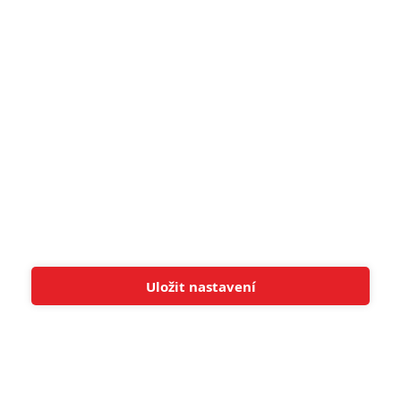
pohádek nepozvedla
8
Recenze: Občanská válka
6
Recenze: Godzilla x Kong: Nové
impérium
8
Recenze: Opičí muž
POSLEDNÍ KOMENTOVANÉ
Uložit nastavení
Tato stránka používá soubory cookies.
Více informací
Rozumím
3
ČLÁNEK | 01.08.2026 16:40
Marvel nečekaně zrušil již schválené pokračování
433
FILM | 01.08.2026 07:11
拆彈專家