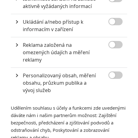

aktivně vyžádaných informací
Ukládání a/nebo přístup k

informacím v zařízení
Reklama založená na
Vedle superhrdinů na nás čeká i propojený svět

omezených údajích a měření
hororových nestvůr. Jak to s Mumií a spol. vypadá? A
reklamy
patří sem i Drákula?
Personalizovaný obsah, měření
Restart
Mumie
(
The Mummy
) už se chystá docela dlouho.

obsahu, průzkum publika a
Projekt postupně střídal filmaře a postupně se z restartu
vývoj služeb
jedné značky vyvinul hned celý propojený svět slavných
hororových monster, která se spolu budou potkávat podobně,
Udělením souhlasu s účely a funkcemi zde uvedenými
jako třeba komiksoví hrdinové od
Marvelu
. Celý svět monster
dáváte nám i našim partnerům možnost: Zajištění
mají na povel
Chris Morgan
(scenárista a producent
Rychle a
bezpečnosti, předcházení a zjišťování podvodů a
odstraňování chyb, Poskytování a zobrazování
zběsile
) a
Alex Kurtzman
(
Transformers, Star Trek, Mission:
reklamy a obsahu