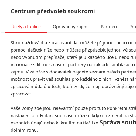
Centrum předvoleb soukromí
Účely a funkce
Oprávněný zájem
Partneři
Pro
Tog
Shromažďování a zpracování dat můžete přijmout nebo od
navi
pomocí tlačítek níže nebo můžete přizpůsobit jednotlivé so
nebo vypnutím přepínače, který je u každého účelu nebo fu
informace sdílíme s našimi partnery na základě souhlasu a
zájmu. V záložce s dodavateli najdete seznam našich partne
možnost upravit váš souhlas pro každého z nich i vznést ná
zpracování údajů u těch, kteří tvrdí, že mají oprávněný záje
zpracovat.
Vaše volby zde jsou relevantní pouze pro tuto konkrétní str
nastavení a odvolání souhlasu můžete kdykoli změnit na st
Správa souh
osobních údajů
nebo kliknutím na tlačítko
dolním rohu.