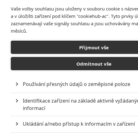
Vaše volby souhlasu jsou uloženy v souboru cookie s názv
a v úložišti zařízení pod klíčem "cookiehub-ac". Tyto prvky ú
zaznamenávají vaše signály souhlasu a jsou uchovávány m
měsíců.
Přijmout vše
Odmítnout vše
Dostanou Muži, kteří
nenávidí ženy Oscara?
Používání přesných údajů o zeměpisné poloze
Napsal:
Petr Slavík - (Anarvin)
, 19.11.2011 00:30
Identifikace zařízení na základě aktivně vyžádaný
informací
Ukládání a/nebo přístup k informacím v zařízení