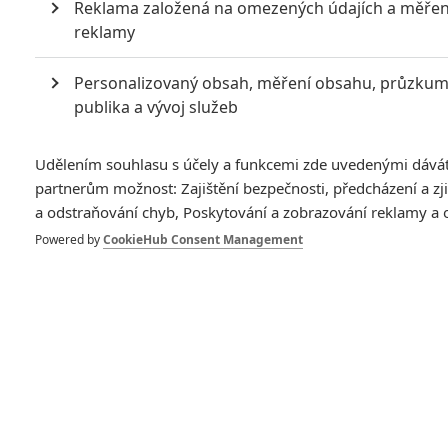
Reklama založená na omezených údajích a měřen
reklamy
Personalizovaný obsah, měření obsahu, průzku
publika a vývoj služeb
Zobrazit další 4 obrázky
Udělením souhlasu s účely a funkcemi zde uvedenými dává
partnerům možnost: Zajištění bezpečnosti, předcházení a z
Režisér David Fincher probírá oscarové šance. Navíc tři
a odstraňování chyb, Poskytování a zobrazování reklamy a
nová videa a pět fotek.
Powered by
CookieHub Consent Management
Od té doby, co Sony ohlásilo vlastní verzi trilogie Milénium,
jsem vedl nesčetněkrát následující rozhovor: „Proč ti amíci už
zase něco remakují“? „To není remake, ale nová adaptace.
Slavné knihy se zkrátka adaptují často, viz
Tři Mušketýři
“. „No
jo, ale potřebujeme další verzi tak brzo? Ta švédská byla
skvělá“. „Jenže tuhle točí
David Fincher
“! Tímhle
argumentem pokaždé diskusi uzavírám a doufám, že stačí.