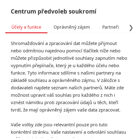
Centrum předvoleb soukromí
❯
Účely a funkce
Oprávněný zájem
Partneři
Pro
Tog
Shromažďování a zpracování dat můžete přijmout
navi
nebo odmítnou najednou pomocí tlačítek níže nebo
můžete přizpůsobit jednotlivé souhlasy zapnutím nebo
vypnutím přepínače, který je u každého účelu nebo
funkce. Tyto informace sdílíme s našimi partnery na
základě souhlasu a oprávněného zájmu. V záložce s
dodavateli najdete seznam našich partnerů. Máte zde
možnost upravit váš souhlas pro každého z nich i
vznést námitku proti zpracování údajů u těch, kteří
tvrdí, že mají oprávněný zájem vaše data zpracovat.
Vaše volby zde jsou relevantní pouze pro tuto
konkrétní stránku. Vaše nastavení a odvolání souhlasu