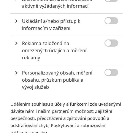
Nicolas Cage nebo poslední Hřebejk.

aktivně vyžádaných informací
Distributoři před Vánocemi pouští na trh domácího videa
Ukládání a/nebo přístup k
kvanta zajímavých DVD a Blu-ray, avšak minulý týden byl

informacím v zařízení
výběr přeci jen malinko méně nabitý. Z letošních novinek
vycházejí aktuálně
Zakázané uvolnění
Jana Hřebejka a thriller
Reklama založená na
Joe
s Nicolasem Cageem. Katalogové tituly zastupuje
Síť
se

omezených údajích a měření
Sandrou Bullock.
reklamy
Síť
Personalizovaný obsah, měření

obsahu, průzkum publika a
Ještě než
Sandra Bullock
sklouzla k romantickým komediím,
vývoj služeb
startovala svou kariéru v nejrůznějších akčních filmech a
thrillerech. Po
Demolition Manovi
a
Nebezpečné rychlosti
Udělením souhlasu s účely a funkcemi zde uvedenými
jsme ji v roce 1995 viděli v
Síti
, která tenkrát překrásně
dáváte nám i našim partnerům možnost: Zajištění
naivním způsobem dělala ze světa počítačů něco strašlivě
bezpečnosti, předcházení a zjišťování podvodů a
cool. Sandra si ve filmu zahrála počítačovou odbornici, která
odstraňování chyb, Poskytování a zobrazování
začne rozkrývat velké hackerské spiknutí a následně jí
reklamy a obsahu