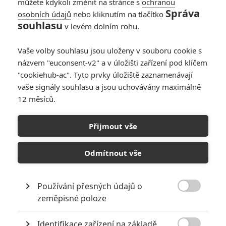
můžete kdykoli změnit na stránce s
ochranou
Správa
osobních údajů
nebo kliknutím na tlačítko
souhlasu
v levém dolním rohu.
Vaše volby souhlasu jsou uloženy v souboru cookie s
názvem "euconsent-v2" a v úložišti zařízení pod klíčem
"cookiehub-ac". Tyto prvky úložiště zaznamenávají
vaše signály souhlasu a jsou uchovávány maximálně
12 měsíců.
Novinky na DVD a Blu-ray:
Síť, Joe a Zakázané
Přijmout vše
uvolnění
Odmítnout vše
Napsal:
Petr Slavík - (Anarvin)
, 27.10.2014 20:05
Používání přesných údajů o

zeměpisné poloze
Od 22.10. se na domácí disky vypravili Sandra Bullock,
Identifikace zařízení na základě