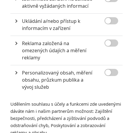

aktivně vyžádaných informací
Ukládání a/nebo přístup k

informacím v zařízení
Reklama založená na
Nový film podle předlohy Michala Viewegha slibuje, že

omezených údajích a měření
každý může dostat alespoň špetku štěstíčka odněkud
reklamy
shůry.
Personalizovaný obsah, měření
Pokud pominu obligátní
Báječná léta pod psa
, je většina filmů

obsahu, průzkum publika a
podle knih či rovnou scénářů
Michala Viewegha
taková
vývoj služeb
solidní sázka na jistotu. Zajímavý děj, rozuzlení nebo vývoj
hrdinů obvykle chybí, ale jednotlivé postavičky bývají,
Udělením souhlasu s účely a funkcemi zde uvedenými
alespoň v nějakém ohledu, roztomile výstřední, jednotlivé
dáváte nám i našim partnerům možnost: Zajištění
situace bývají dobře vypointované a pro decentní vtip se
bezpečnosti, předcházení a zjišťování podvodů a
odstraňování chyb, Poskytování a zobrazování
nejde daleko. Andělé všedního dne hrají na vážnější notu a
reklamy a obsahu