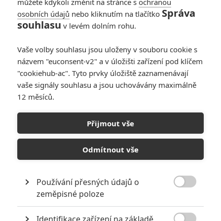
můžete kdykoli změnit na stránce s
ochranou
Správa
osobních údajů
nebo kliknutím na tlačítko
souhlasu
v levém dolním rohu.
Vaše volby souhlasu jsou uloženy v souboru cookie s
názvem "euconsent-v2" a v úložišti zařízení pod klíčem
"cookiehub-ac". Tyto prvky úložiště zaznamenávají
vaše signály souhlasu a jsou uchovávány maximálně
12 měsíců.
Recenze: Andělé všedního
dne
Přijmout vše
Napsal:
Petr Slavík - (Anarvin)
, 10.10.2014 10:35
Odmítnout vše
Používání přesných údajů o

zeměpisné poloze
Identifikace zařízení na základě