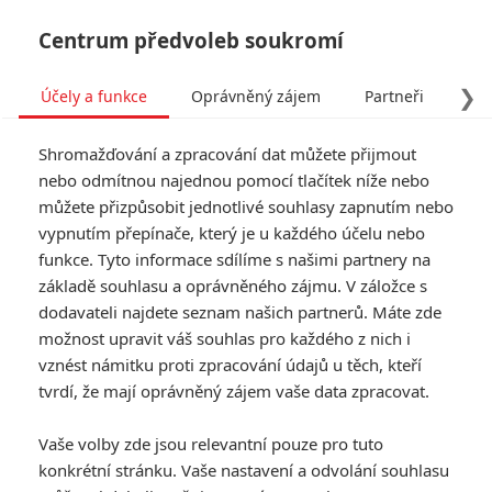
Centrum předvoleb soukromí
❯
Účely a funkce
Oprávněný zájem
Partneři
Pro
Tog
Shromažďování a zpracování dat můžete přijmout
navi
nebo odmítnou najednou pomocí tlačítek níže nebo
můžete přizpůsobit jednotlivé souhlasy zapnutím nebo
vypnutím přepínače, který je u každého účelu nebo
funkce. Tyto informace sdílíme s našimi partnery na
základě souhlasu a oprávněného zájmu. V záložce s
dodavateli najdete seznam našich partnerů. Máte zde
možnost upravit váš souhlas pro každého z nich i
vznést námitku proti zpracování údajů u těch, kteří
tvrdí, že mají oprávněný zájem vaše data zpracovat.
Vaše volby zde jsou relevantní pouze pro tuto
konkrétní stránku. Vaše nastavení a odvolání souhlasu