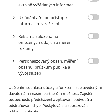

aktivně vyžádaných informací
Ukládání a/nebo přístup k

informacím v zařízení
Reklama založená na

omezených údajích a měření
reklamy
Do kin se dostala jen jedna chudá novinka, tak raději
rekapitulujeme trvalky.
Personalizovaný obsah, měření

Na prvním místě pořád zůstává
Ride Along
s
21 miliony
obsahu, průzkum publika a
vývoj služeb
dolarů. Aktuálně má film na americkém kontě 75,5 milionů
dolarů a předpoklady konečného výsledku se pohybují okolo
120 milionů. Pokračování je nevyhnutelné.
Udělením souhlasu s účely a funkcemi zde uvedenými
dáváte nám i našim partnerům možnost: Zajištění
Druhé místo drží
Na život a na smrt
, kterému tento víkend
bezpečnosti, předcházení a zjišťování podvodů a
ještě přibylo přes sto kin a utržilo tak
12,6 milionů
. Stovku z
odstraňování chyb, Poskytování a zobrazování
Ameriky překročí americké komando někdy během příštího
reklamy a obsahu