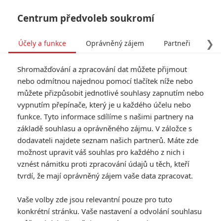
Centrum předvoleb soukromí
❯
Účely a funkce
Oprávněný zájem
Partneři
Pro
Tog
Shromažďování a zpracování dat můžete přijmout
navi
nebo odmítnou najednou pomocí tlačítek níže nebo
můžete přizpůsobit jednotlivé souhlasy zapnutím nebo
vypnutím přepínače, který je u každého účelu nebo
funkce. Tyto informace sdílíme s našimi partnery na
základě souhlasu a oprávněného zájmu. V záložce s
dodavateli najdete seznam našich partnerů. Máte zde
možnost upravit váš souhlas pro každého z nich i
vznést námitku proti zpracování údajů u těch, kteří
tvrdí, že mají oprávněný zájem vaše data zpracovat.
Vaše volby zde jsou relevantní pouze pro tuto
konkrétní stránku. Vaše nastavení a odvolání souhlasu