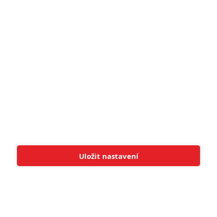
pohádek nepozvedla
8
Recenze: Občanská válka
6
Recenze: Godzilla x Kong: Nové
impérium
8
Recenze: Opičí muž
POSLEDNÍ KOMENTOVANÉ
Uložit nastavení
Tato stránka používá soubory cookies.
Více informací
Rozumím
3
ČLÁNEK | 01.08.2026 16:40
Marvel nečekaně zrušil již schválené pokračování
433
FILM | 01.08.2026 07:11
拆彈專家