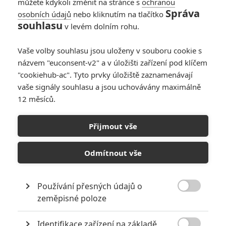
můžete kdykoli změnit na stránce s
ochranou
Správa
osobních údajů
nebo kliknutím na tlačítko
souhlasu
v levém dolním rohu.
Vaše volby souhlasu jsou uloženy v souboru cookie s
názvem "euconsent-v2" a v úložišti zařízení pod klíčem
"cookiehub-ac". Tyto prvky úložiště zaznamenávají
vaše signály souhlasu a jsou uchovávány maximálně
12 měsíců.
Box Office: Já,
Frankenstein jsem
Přijmout vše
nevydělal nic
Odmítnout vše
Napsal:
Milan Brousil - (Brousitch)
, 26.01.2014 22:25
Používání přesných údajů o

zeměpisné poloze
Identifikace zařízení na základě