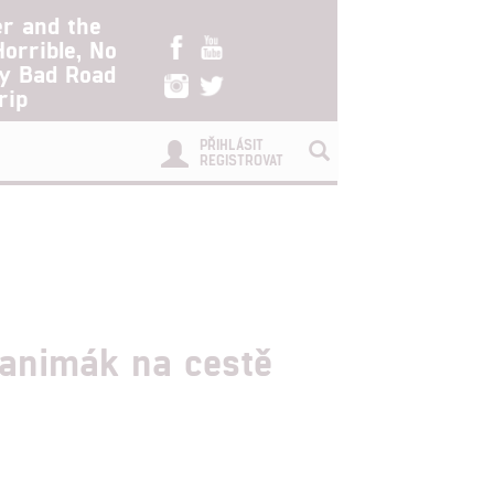
er and the
Horrible, No
ry Bad Road
rip
PŘIHLÁSIT
REGISTROVAT
 animák na cestě