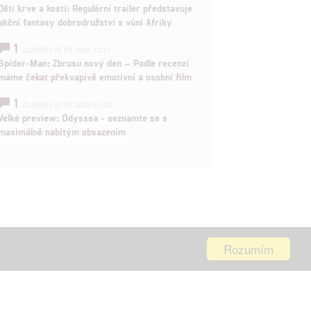
Děti krve a kostí: Regulérní trailer představuje
akční fantasy dobrodružství s vůní Afriky
1
ČLÁNEK | 30.07.2026 12:31
Spider-Man: Zbrusu nový den – Podle recenzí
máme čekat překvapivě emotivní a osobní film
1
ČLÁNEK | 30.07.2026 03:42
Velké preview: Odyssea - seznamte se s
maximálně nabitým obsazením
Rozumím