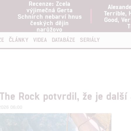
Recenze: Zcela
Alexand
výjimečná Gerta
Terrible, 
Schnirch nebarví hnus
Good, Ve
českých dějin
T
narůžovo
ZE
ČLÁNKY
VIDEA
DATABÁZE
SERIÁLY
he Rock potvrdil, že je další
.2026 06:00