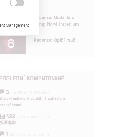

6
Recenze: Godzilla x
Kong: Nové impérium
ent Management

8
Recenze: Opičí muž


rtnerům
POSLEDNÍ KOMENTOVANÉ
ání chyb,
3
ČLÁNEK | 01.08.2026 16:40
Marvel nečekaně zrušil již schválené
pokračování
433
FILM | 01.08.2026 07:11
拆彈專家
1
ČLÁNEK | 30.07.2026 20:14