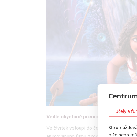
Centrum
Účely a fu
Vedle chystané premiéry hrané Vaiany 
Shromažďován
Ve čtvrtek vstoupí do českých kin hraná v
níže nebo mů
animovaného filmu z roku 2016. Zatím není