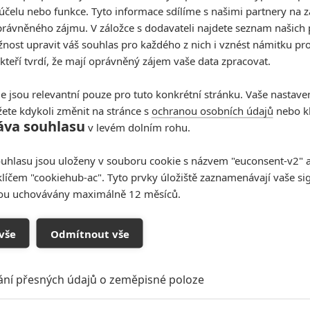
účelu nebo funkce. Tyto informace sdílíme s našimi partnery na 
ku. Fanoušci animované série ale mají důvod k radosti.
rávněného zájmu. V záložce s dodavateli najdete seznam našich 
ost upravit váš souhlas pro každého z nich i vznést námitku pro
 dobrodružství nejlepší kamarádky prchají před
 kteří tvrdí, že mají oprávněný zájem vaše data zpracovat.
otvrdil
Dwayne Johnson
. Ten v animovaných filmech
e jsou relevantní pouze pro tuto konkrétní stránku. Vaše nastave
 verzi si tuto postavu také zahrál. Zároveň prozradil,
ete kdykoli změnit na stránce s
ochranou osobních údajů
nebo kl
áva souhlasu
v levém dolním rohu.
 napíší
Jared Bush
a
Dana Ledoux Miller
. Oba se
h a napsali také scénář k hrané adaptaci.
uhlasu jsou uloženy v souboru cookie s názvem "euconsent-v2" a 
Titulní foto: Film Odvážná Vaiana 2
klíčem "cookiehub-ac". Tyto prvky úložiště zaznamenávají vaše si
sou uchovávány maximálně 12 měsíců.
Zdroj:
Collider
vše
Odmítnout vše
Jared Bush
Moana
Moana 3
Odvážná Vaiana
fantasy
rodinný
ání přesných údajů o zeměpisné poloze