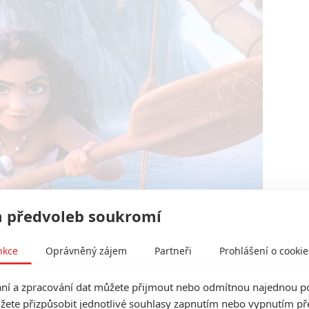
 předvoleb soukromí
Disney
nkce
Oprávněný zájem
Partneři
Prohlášení o cookie
(Moany) pokračuje i původní animovaná série.“
í a zpracování dat můžete přijmout nebo odmítnou najednou po
erze
Odvážné Vaiany
, která převypráví příběh prvního
žete přizpůsobit jednotlivé souhlasy zapnutím nebo vypnutím pře
 jasné, zda
Disney
natočí i hrané pokračování, protože