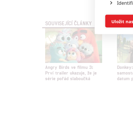
Identif
Vst
Ukládán
Uložit na
SOUVISEJÍCÍ ČLÁNKY
Reklam
Person
služeb
Angry Birds ve filmu 3:
Donkey:
Prví trailer ukazuje, že je
samosta
Udělením sou
série pořád slaboučká
datum 
možnost: Zaji
Poskytování 