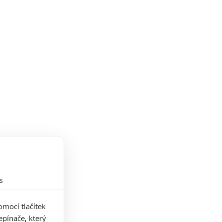
s
mocí tlačítek
pínače, který