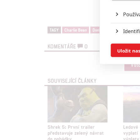
Použív
TAGY
Charlie Bean
Donkey
Eddie Murphy
Identif
KOMENTÁŘE
0
Ukládán
Uložit na
Reklam
Vst
SOUVISEJÍCÍ ČLÁNKY
Person
služeb
Udělením sou
možnost: Zaji
Poskytování 
Shrek 5: První trailer
Ledové 
představuje zelený návrat
vyplatí
do pohádky
výplaty