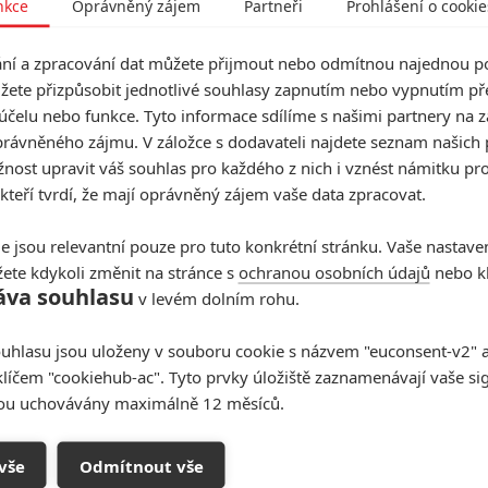
nkce
Oprávněný zájem
Partneři
Prohlášení o cookie
dočkáme samostatného filmu s
Oslíkem
(
Donkey
) a ten
í a zpracování dat můžete přijmout nebo odmítnou najednou po
žete přizpůsobit jednotlivé souhlasy zapnutím nebo vypnutím pře
tí blbečkové v nové upoutávce servírují klasickou
účelu nebo funkce. Tyto informace sdílíme s našimi partnery na 
rávněného zájmu. V záložce s dodavateli najdete seznam našich 
ost upravit váš souhlas pro každého z nich i vznést námitku pro
Za dva roky tedy fanoušci mohou vyrazit do kina.
 kteří tvrdí, že mají oprávněný zájem vaše data zpracovat.
mek se bude odehrávat v minulosti a odhalí, jak se z
e poprvé představil v roce 2001 v prvním
Shrekovi
jako
e jsou relevantní pouze pro tuto konkrétní stránku. Vaše nastave
e má občas chuť užvaněného Oslíka zardousit, přesto
ete kdykoli změnit na stránce s
ochranou osobních údajů
nebo kl
áva souhlasu
 filmy už dostal další Shrekův parťák, Kocour v botách,
v levém dolním rohu.
uhlasu jsou uloženy v souboru cookie s názvem "euconsent-v2" a 
hystaný snímek režírují
Charlie Bean
(
LEGO Ninjago
klíčem "cookiehub-ac". Tyto prvky úložiště zaznamenávají vaše si
o je snímek celovečerním režijním debutem, avšak v
sou uchovávány maximálně 12 měsíců.
mech
Jak vycvičit draka 3, Lego příběh 2, Kocour v
ně.
vše
Odmítnout vše