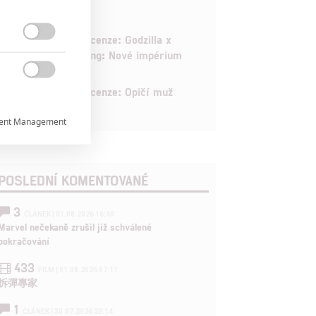
6
Recenze: Godzilla x

Kong: Nové impérium

8
Recenze: Opičí muž
ent Management


POSLEDNÍ KOMENTOVANÉ

3
ČLÁNEK | 01.08.2026 16:40
Marvel nečekaně zrušil již schválené
rtnerům
pokračování
ání chyb,
433
FILM | 01.08.2026 07:11
拆彈專家
1
ČLÁNEK | 30.07.2026 20:14