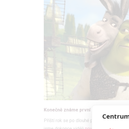
Konečně známe první podrobnosti o sa
Centrum
Příští rok se po dlouhé pauze do kin vrátí
jsme dokonce viděli
nový trailer
. Tím to a