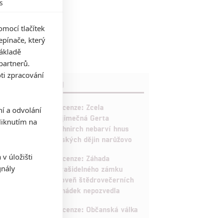
s
mocí tlačítek
pínače, který
základě
partnerů.
ti zpracování
RECENZE FILMŮ
10
Recenze: Zcela
ní a odvolání
výjimečná Gerta
iknutím na
Schnirch nebarví hnus
českých dějin narůžovo
5
v úložišti
Recenze: Záhada
gnály
strašidelného zámku
úroveň štědrovečerních
pohádek nepozvedla
8
Recenze: Občanská válka