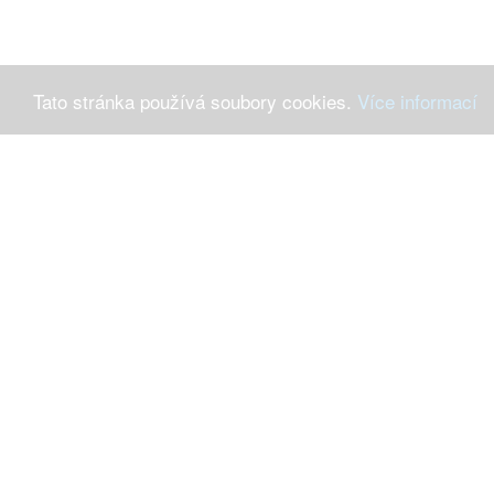
Tato stránka používá soubory cookies.
Více informací
Máte-li 
Ochrana osob