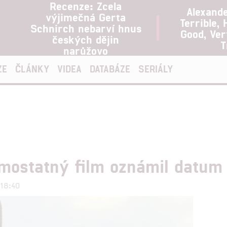
Recenze: Zcela
Alexand
výjimečná Gerta
Terrible, 
Schnirch nebarví hnus
Good, Ve
českých dějin
T
narůžovo
ZE
ČLÁNKY
VIDEA
DATABÁZE
SERIÁLY
mostatný film oznámil datum
 18:40