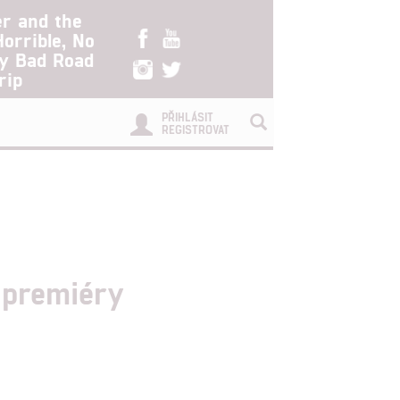
er and the
Horrible, No
ry Bad Road
rip
PŘIHLÁSIT
REGISTROVAT
 premiéry