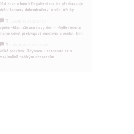
Děti krve a kostí: Regulérní trailer představuje
akční fantasy dobrodružství s vůní Afriky
1
ČLÁNEK | 30.07.2026 12:31
Spider-Man: Zbrusu nový den – Podle recenzí
máme čekat překvapivě emotivní a osobní film
1
ČLÁNEK | 30.07.2026 03:42
Velké preview: Odyssea - seznamte se s
maximálně nabitým obsazením