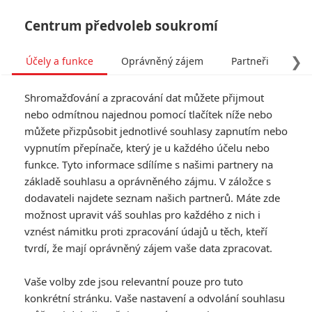
Centrum předvoleb soukromí
❯
Účely a funkce
Oprávněný zájem
Partneři
Pro
Tog
Shromažďování a zpracování dat můžete přijmout
navi
nebo odmítnou najednou pomocí tlačítek níže nebo
můžete přizpůsobit jednotlivé souhlasy zapnutím nebo
vypnutím přepínače, který je u každého účelu nebo
funkce. Tyto informace sdílíme s našimi partnery na
základě souhlasu a oprávněného zájmu. V záložce s
dodavateli najdete seznam našich partnerů. Máte zde
možnost upravit váš souhlas pro každého z nich i
vznést námitku proti zpracování údajů u těch, kteří
tvrdí, že mají oprávněný zájem vaše data zpracovat.
Vaše volby zde jsou relevantní pouze pro tuto
konkrétní stránku. Vaše nastavení a odvolání souhlasu