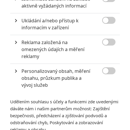

aktivně vyžádaných informací
Ukládání a/nebo přístup k

informacím v zařízení
Reklama založená na
StudioCanal

omezených údajích a měření
Zobrazit dalších 7 obrázků
reklamy
Personalizovaný obsah, měření
Tentokrát žádný muzikál, ale drsné historické drama.

obsahu, průzkum publika a
Pusťte si trailer.
vývoj služeb
První upoutávka na nový film
Bídníci
(v originále
Les
Misérables
) je tady a působí překvapivě civilně a syrově. Na
Udělením souhlasu s účely a funkcemi zde uvedenými
rozdíl od slavného muzikálového zpracování se nesnaží
dáváte nám i našim partnerům možnost: Zajištění
ohromit hudebními čísly, ale staví na emocích, lidském
bezpečnosti, předcházení a zjišťování podvodů a
odstraňování chyb, Poskytování a zobrazování
utrpení a historické atmosféře. Přestože jde jen o krátkou
reklamy a obsahu