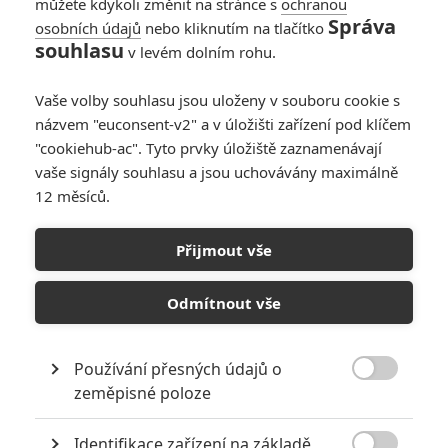
můžete kdykoli změnit na stránce s
ochranou
Správa
osobních údajů
nebo kliknutím na tlačítko
souhlasu
v levém dolním rohu.
Vaše volby souhlasu jsou uloženy v souboru cookie s
názvem "euconsent-v2" a v úložišti zařízení pod klíčem
"cookiehub-ac". Tyto prvky úložiště zaznamenávají
vaše signály souhlasu a jsou uchovávány maximálně
12 měsíců.
Bídníci: Klasický příběh
čeká nové syrové
Přijmout vše
zfilmování
Odmítnout vše
Napsal:
Michal Janoušek - (Rudmen)
, 06.07.2026 07:00
Používání přesných údajů o

zeměpisné poloze
Identifikace zařízení na základě