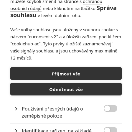
můžete kdykoli změnit na stránce s
ochranou
Správa
osobních údajů
nebo kliknutím na tlačítko
souhlasu
v levém dolním rohu.
Vaše volby souhlasu jsou uloženy v souboru cookie s
názvem "euconsent-v2" a v úložišti zařízení pod klíčem
"cookiehub-ac". Tyto prvky úložiště zaznamenávají
vaše signály souhlasu a jsou uchovávány maximálně
12 měsíců.
Vládci vesmíru: Vše, co už
víme o případném
Přijmout vše
pokračování
Odmítnout vše
Napsal:
Michal Janoušek - (Rudmen)
, 11.06.2026 23:28
Používání přesných údajů o

zeměpisné poloze
Identifikace zařízení na základě