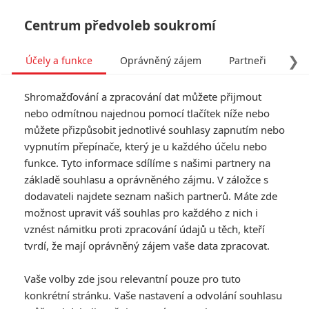
Centrum předvoleb soukromí
❯
Účely a funkce
Oprávněný zájem
Partneři
Pro
Tog
Shromažďování a zpracování dat můžete přijmout
navi
nebo odmítnou najednou pomocí tlačítek níže nebo
můžete přizpůsobit jednotlivé souhlasy zapnutím nebo
vypnutím přepínače, který je u každého účelu nebo
funkce. Tyto informace sdílíme s našimi partnery na
základě souhlasu a oprávněného zájmu. V záložce s
dodavateli najdete seznam našich partnerů. Máte zde
možnost upravit váš souhlas pro každého z nich i
vznést námitku proti zpracování údajů u těch, kteří
tvrdí, že mají oprávněný zájem vaše data zpracovat.
Vaše volby zde jsou relevantní pouze pro tuto
konkrétní stránku. Vaše nastavení a odvolání souhlasu