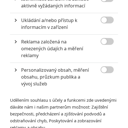

aktivně vyžádaných informací
Ukládání a/nebo přístup k

informacím v zařízení
Reklama založená na
Amazon MGM Studios

omezených údajích a měření
reklamy
She-Ra, nový záporák, propojení se starším filmem s
Lundgrenem. Možností pro příštího He-Mana je hodně.
Personalizovaný obsah, měření

Vládci vesmíru
(
Masters of the Universe
) minulý týden
obsahu, průzkum publika a
vývoj služeb
vstoupili do kin po celém světě. Film vypráví příběh prince
Adama, který po patnácti letech strávených na Zemi míří zpět
na svou domovskou planetu Eternii. Tam zjišťuje, že jeho svět
Udělením souhlasu s účely a funkcemi zde uvedenými
dáváte nám i našim partnerům možnost: Zajištění
ovládl zlý Skeletor. Aby zachránil svou rodinu i celý vesmír,
bezpečnosti, předcházení a zjišťování podvodů a
musí přijmout svůj osud a stát se He-Manem – nejmocnějším
odstraňování chyb, Poskytování a zobrazování
mužem ve vesmíru.
reklamy a obsahu