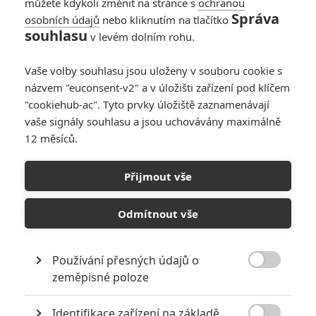
můžete kdykoli změnit na stránce s
ochranou
Správa
osobních údajů
nebo kliknutím na tlačítko
souhlasu
v levém dolním rohu.
Vaše volby souhlasu jsou uloženy v souboru cookie s
názvem "euconsent-v2" a v úložišti zařízení pod klíčem
"cookiehub-ac". Tyto prvky úložiště zaznamenávají
vaše signály souhlasu a jsou uchovávány maximálně
12 měsíců.
Já jsem Frankelda: Netflix
přináší nový loutkový film
Přijmout vše
přetékající fantazií
Odmítnout vše
Napsal:
Michal Janoušek - (Rudmen)
, 31.05.2026 21:44
Používání přesných údajů o

zeměpisné poloze
Identifikace zařízení na základě