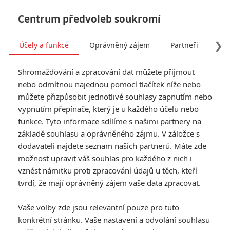
Centrum předvoleb soukromí
❯
Účely a funkce
Oprávněný zájem
Partneři
Pro
Tog
Shromažďování a zpracování dat můžete přijmout
navi
nebo odmítnou najednou pomocí tlačítek níže nebo
můžete přizpůsobit jednotlivé souhlasy zapnutím nebo
vypnutím přepínače, který je u každého účelu nebo
funkce. Tyto informace sdílíme s našimi partnery na
základě souhlasu a oprávněného zájmu. V záložce s
dodavateli najdete seznam našich partnerů. Máte zde
možnost upravit váš souhlas pro každého z nich i
vznést námitku proti zpracování údajů u těch, kteří
tvrdí, že mají oprávněný zájem vaše data zpracovat.
Vaše volby zde jsou relevantní pouze pro tuto
konkrétní stránku. Vaše nastavení a odvolání souhlasu