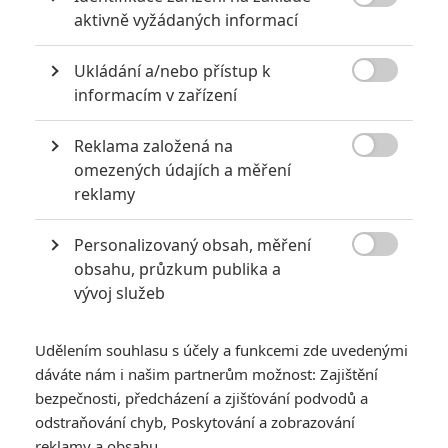

aktivně vyžádaných informací
Ukládání a/nebo přístup k

informacím v zařízení
Reklama založená na
Netflix

omezených údajích a měření
Zobrazit dalších 15 obrázků
reklamy
Personalizovaný obsah, měření
Temnou pohádku zrozenou z mexického folkloru

obsahu, průzkum publika a
podpořil Guillermo del Toro. V traileru připomíná
vývoj služeb
Švankmajera či Trnku.
Frankelda je nadaná spisovatelka z Mexika 19. století. Její
Udělením souhlasu s účely a funkcemi zde uvedenými
temné příběhy jsou přehlíženy a odmítány. Je nucena
dáváte nám i našim partnerům možnost: Zajištění
potlačovat svůj hlas, ale odmítá se vzdát, i když se ji mnozí
bezpečnosti, předcházení a zjišťování podvodů a
snaží umlčet. Když je však vtažena do svého podvědomí,
odstraňování chyb, Poskytování a zobrazování
reklamy a obsahu