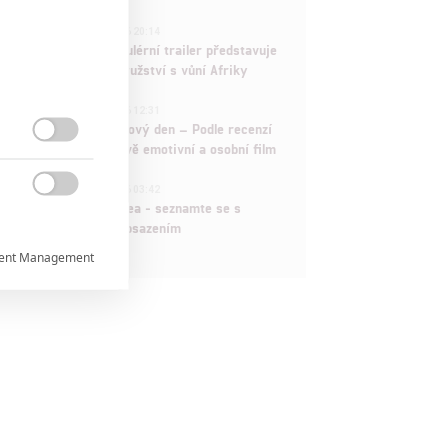
1
ČLÁNEK | 30.07.2026 20:14
Děti krve a kostí: Regulérní trailer představuje
akční fantasy dobrodružství s vůní Afriky
1
ČLÁNEK | 30.07.2026 12:31
Spider-Man: Zbrusu nový den – Podle recenzí
máme čekat překvapivě emotivní a osobní film

1
ČLÁNEK | 30.07.2026 03:42

Velké preview: Odyssea - seznamte se s
maximálně nabitým obsazením
ent Management



rtnerům