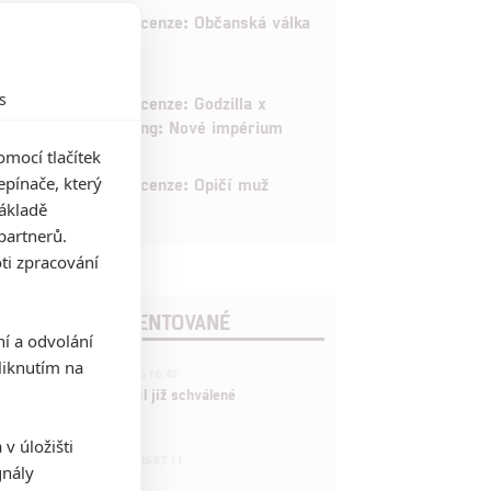
8
Recenze: Občanská válka
6
s
Recenze: Godzilla x
Kong: Nové impérium
mocí tlačítek
8
pínače, který
Recenze: Opičí muž
základě
partnerů.
ti zpracování
POSLEDNÍ KOMENTOVANÉ
ní a odvolání
iknutím na
3
ČLÁNEK | 01.08.2026 16:40
Marvel nečekaně zrušil již schválené
pokračování
v úložišti
433
FILM | 01.08.2026 07:11
gnály
拆彈專家