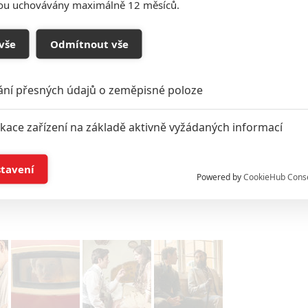
sou uchovávány maximálně 12 měsíců.
vou až na Maltu. Tam ji čeká nejnebezpečnější a
y.
Vyšetřování je o to složitější, že souběžně s ním musí
vše
Odmítnout vše
posouvá na novou úroveň.
jako Tewkesbury potom
Louis Partridge
.
Henry Cavill
ání přesných údajů o zeměpisné poloze
arter
Enolinu matku.
Himesh Patel
vystupuje jako
ako Moriarty. Režíruje
Philip Barantini
, scénář napsal
ikace zařízení na základě aktivně vyžádaných informací
ancy Springer
. Datum premiéry je stanoveno na
1.
í a/nebo přístup k informacím v zařízení
stavení
Powered by
CookieHub Cons
Podklady a foto: Netflix
a založená na omezených údajích a měření reklamy
alizovaný obsah, měření obsahu, průzkum publika a vývoj
hlasu s účely a funkcemi zde uvedenými dáváte nám i našim pa