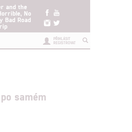
er and the
Horrible, No
ry Bad Road
rip
PŘIHLÁSIT
REGISTROVAT
ní po samém