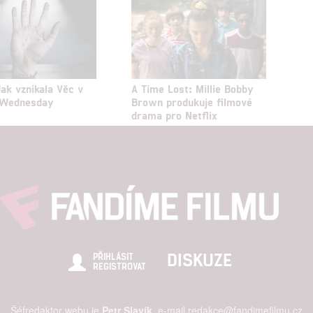
Jak vznikala Věc v
A Time Lost: Millie Bobby
u Wednesday
Brown produkuje filmové
drama pro Netflix
DISKUZE
PŘIHLÁSIT
REGISTROVAT
Šéfredaktor webu je
Petr Slavík
, e-mail
redakce@fandimefilmu.cz