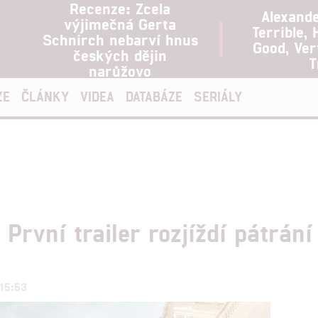
Recenze: Zcela
Alexand
výjimečná Gerta
Terrible, 
Schnirch nebarví hnus
Good, Ve
českých dějin
T
narůžovo
ZE
ČLÁNKY
VIDEA
DATABÁZE
SERIÁLY
První trailer rozjíždí pátrá
 15:53