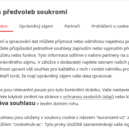
 předvoleb soukromí
nkce
Oprávněný zájem
Partneři
Prohlášení o cookie
í a zpracování dat můžete přijmout nebo odmítnou najednou po
žete přizpůsobit jednotlivé souhlasy zapnutím nebo vypnutím pře
účelu nebo funkce. Tyto informace sdílíme s našimi partnery na 
rávněného zájmu. V záložce s dodavateli najdete seznam našich 
ost upravit váš souhlas pro každého z nich i vznést námitku pro
 kteří tvrdí, že mají oprávněný zájem vaše data zpracovat.
e jsou relevantní pouze pro tuto konkrétní stránku. Vaše nastave
ete kdykoli změnit na stránce s
ochranou osobních údajů
nebo kl
áva souhlasu
v levém dolním rohu.
uhlasu jsou uloženy v souboru cookie s názvem "euconsent-v2" a 
klíčem "cookiehub-ac". Tyto prvky úložiště zaznamenávají vaše si