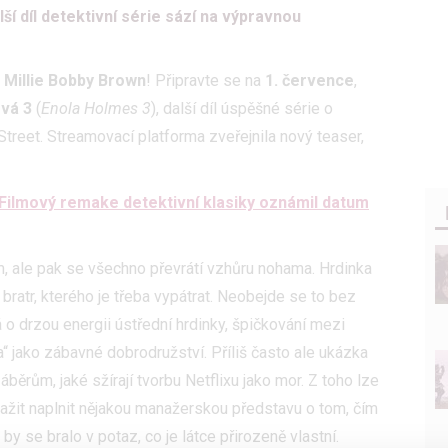
lší díl detektivní série sází na výpravnou
a
Millie Bo
b
by Brown
! Připravte se na
1. července
,
vá 3
(
Enola Holmes 3
), další díl úspěšné série o
treet. Streamovací platforma zveřejnila nový teaser,
: Filmový remake detektivní klasiky oznámil datum
, ale pak se všechno převrátí vzhůru nohama. Hrdinka
 bratr, kterého je třeba vypátrat. Neobejde se to bez
 o drzou energii ústřední hrdinky, špičkování mezi
“ jako zábavné dobrodružství. Příliš často ale ukázka
běrům, jaké sžírají tvorbu Netflixu jako mor. Z toho lze
nažit naplnit nějakou manažerskou představu o tom, čím
by se bralo v potaz, co je látce přirozeně vlastní.