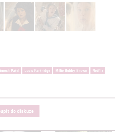
štění bezpečnosti, předcházení a zjišťování podvodů a odstraňov
a zobrazování reklamy a obsahu
imesh Patel
Louis Partridge
Millie Bobby Brown
Netflix
oupit do diskuze