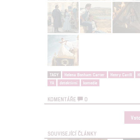
možnost: Zaji
Poskytování 
TAGY
Helena Bonham Carter
Henry Cavill
H
YA
detektivní
komedie
KOMENTÁŘE
0
Vst
SOUVISEJÍCÍ ČLÁNKY