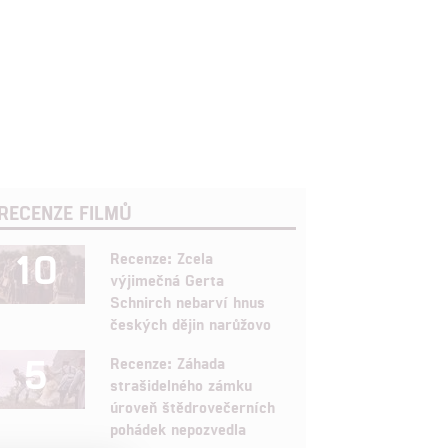
RECENZE FILMŮ
10
Recenze: Zcela
výjimečná Gerta
Schnirch nebarví hnus
českých dějin narůžovo
5
Recenze: Záhada
strašidelného zámku
úroveň štědrovečerních
pohádek nepozvedla