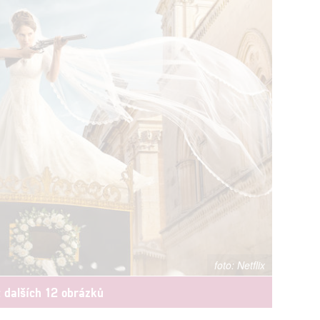
Netflix
t dalších 12 obrázků