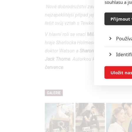
souhlasu a j
Nové dobrodružství zavede Enolu Holmeso
nejzapeklitější případ její dosavadní kariér
Přijmout 
řešit svůj vztah s Tewkesburym, který se 
V hlavní roli se vrací
Millie Bobby Brown
, 
Použív
hraje Sherlocka Holmese,
Helena Bonham C
doktor Watson a
Sharon Duncan-Brewster
j
Identif
Jack Thorne
. Autorkou knižní předlohy je
N
července
.
Ukládán
Uložit na
Reklam
GALERIE
Person
služeb
Udělením sou