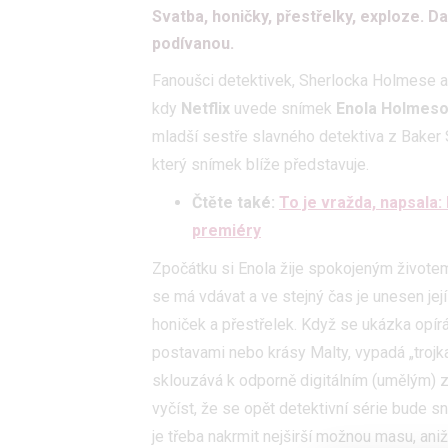
Svatba, honičky, přestřelky, exploze. Da
podívanou.
Fanoušci detektivek, Sherlocka Holmese 
kdy
Netflix
uvede snímek
Enola Holmeso
mladší sestře slavného detektiva z Baker S
který snímek blíže představuje.
Čtěte také:
To je vražda, napsala
premiéry
Zpočátku si Enola žije spokojeným životem
se má vdávat a ve stejný čas je unesen její
honiček a přestřelek. Když se ukázka opírá
postavami nebo krásy Malty, vypadá „trojka
sklouzává k odporně digitálním (umělým) zá
vyčíst, že se opět detektivní série bude s
je třeba nakrmit nejširší možnou masu, aniž 