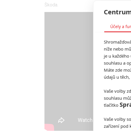
Škoda.
Centrum
Účely a fu
Shromažďován
níže nebo mů
je u každého 
souhlasu a op
Máte zde možn
údajů u těch,
Vaše volby zd
souhlasu můž
Spr
tlačítko
Vaše volby so
zařízení pod 