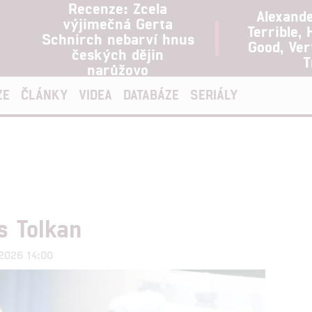
Recenze: Zcela
Alexand
výjimečná Gerta
Terrible, 
Schnirch nebarví hnus
Good, Ve
českých dějin
T
narůžovo
ZE
ČLÁNKY
VIDEA
DATABÁZE
SERIÁLY
s Tolkan
.2026 14:00