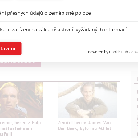
Titulní foto: James Tolkan ve filmu Top Gun
ání přesných údajů o zeměpisné poloze
Zdroje:
Variety
,
People
ikace zařízení na základě aktivně vyžádaných informací
í a/nebo přístup k informacím v zařízení
stavení
Powered by
CookieHub Cons
oupit do diskuze
a založená na omezených údajích a měření reklamy
alizovaný obsah, měření obsahu, průzkum publika a vývoj
hlasu s účely a funkcemi zde uvedenými dáváte nám i našim pa
štění bezpečnosti, předcházení a zjišťování podvodů a odstraňov
a zobrazování reklamy a obsahu
reene, herec z Pulp
Zemřel herec James Van
, nešťastně sám
Der Beek, bylo mu 48 let
třelil