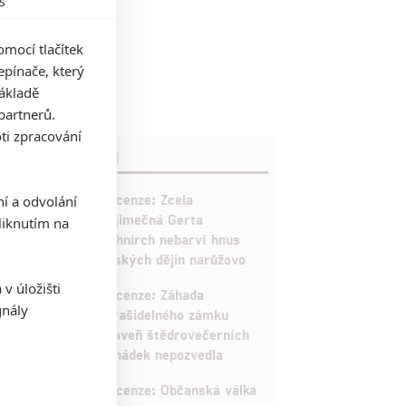
s
mocí tlačítek
pínače, který
základě
partnerů.
ti zpracování
RECENZE FILMŮ
10
Recenze: Zcela
ní a odvolání
výjimečná Gerta
iknutím na
Schnirch nebarví hnus
českých dějin narůžovo
v úložišti
5
Recenze: Záhada
gnály
strašidelného zámku
úroveň štědrovečerních
pohádek nepozvedla
8
Recenze: Občanská válka