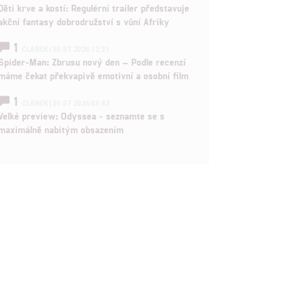
Děti krve a kostí: Regulérní trailer představuje
akční fantasy dobrodružství s vůní Afriky
1
ČLÁNEK | 30.07.2026 12:31
Spider-Man: Zbrusu nový den – Podle recenzí
máme čekat překvapivě emotivní a osobní film
1
ČLÁNEK | 30.07.2026 03:42
Velké preview: Odyssea - seznamte se s
maximálně nabitým obsazením