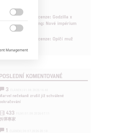
6
Recenze: Godzilla x

Kong: Nové impérium

8
Recenze: Opičí muž
ent Management


POSLEDNÍ KOMENTOVANÉ

3
ČLÁNEK | 01.08.2026 16:40
Marvel nečekaně zrušil již schválené
rtnerům
pokračování
ání chyb,
433
FILM | 01.08.2026 07:11
拆彈專家
1
ČLÁNEK | 30.07.2026 20:14