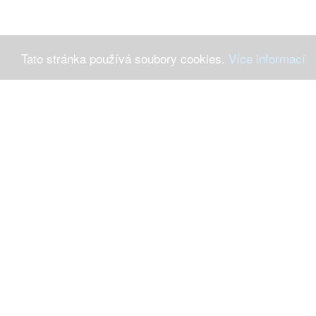
Tato stránka používá soubory cookies.
Více informací
Máte-li 
Ochrana osob