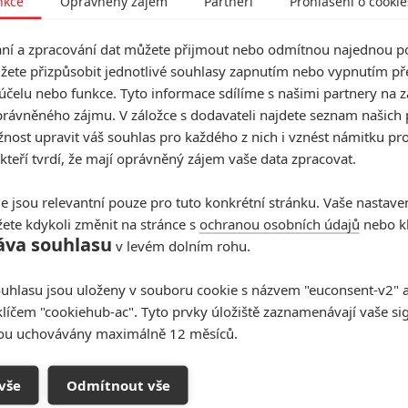
nkce
Oprávněný zájem
Partneři
Prohlášení o cookie
í a zpracování dat můžete přijmout nebo odmítnou najednou po
ů. Na filmovém plátně hrál například ve filmech
Serpico
žete přizpůsobit jednotlivé souhlasy zapnutím nebo vypnutím pře
 je postrach 2
(1991). Nejvíce se ale divákům zapsal
účelu nebo funkce. Tyto informace sdílíme s našimi partnery na 
a
Návrat do budoucnosti
. V
Top Gunu
ztělesnil rázného
rávněného zájmu. V záložce s dodavateli najdete seznam našich 
i
zase ztvárnil přísného ředitele Stricklanda.
ost upravit váš souhlas pro každého z nich i vznést námitku pro
 kteří tvrdí, že mají oprávněný zájem vaše data zpracovat.
e jsou relevantní pouze pro tuto konkrétní stránku. Vaše nastave
umet ve státě Michigan. Během dětství se přestěhoval
ete kdykoli změnit na stránce s
ochranou osobních údajů
nebo kl
ě, kde v roce 1949 dokončil střední školu. Během
áva souhlasu
v levém dolním rohu.
ictvu a po návratu se přestěhoval do New Yorku, kde
uhlasu jsou uloženy v souboru cookie s názvem "euconsent-v2" a 
klíčem "cookiehub-ac". Tyto prvky úložiště zaznamenávají vaše si
átě New York. Smutnou zprávu potvrdila rodina.
sou uchovávány maximálně 12 měsíců.
erou byl 54 let, a tři neteře.
všem pozůstalým.
vše
Odmítnout vše