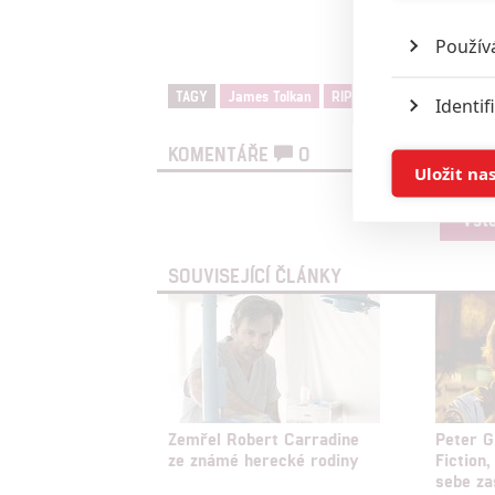
Použív
TAGY
James Tolkan
RIP
nekrolog
Identif
KOMENTÁŘE
0
Ukládán
Uložit na
Vst
Reklam
SOUVISEJÍCÍ ČLÁNKY
Person
služeb
Udělením sou
možnost: Zaji
Poskytování 
Zemřel Robert Carradine
Peter G
ze známé herecké rodiny
Fiction
sebe zas