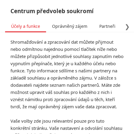
Centrum předvoleb soukromí
❯
Účely a funkce
Oprávněný zájem
Partneři
Pro
Tog
Shromažďování a zpracování dat můžete přijmout
navi
nebo odmítnou najednou pomocí tlačítek níže nebo
můžete přizpůsobit jednotlivé souhlasy zapnutím nebo
vypnutím přepínače, který je u každého účelu nebo
funkce. Tyto informace sdílíme s našimi partnery na
základě souhlasu a oprávněného zájmu. V záložce s
dodavateli najdete seznam našich partnerů. Máte zde
možnost upravit váš souhlas pro každého z nich i
vznést námitku proti zpracování údajů u těch, kteří
tvrdí, že mají oprávněný zájem vaše data zpracovat.
Vaše volby zde jsou relevantní pouze pro tuto
konkrétní stránku. Vaše nastavení a odvolání souhlasu