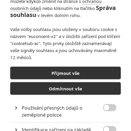
můžete kdykoli změnit na stránce s
ochranou
Správa
osobních údajů
nebo kliknutím na tlačítko
souhlasu
v levém dolním rohu.
Vaše volby souhlasu jsou uloženy v souboru cookie s
názvem "euconsent-v2" a v úložišti zařízení pod klíčem
"cookiehub-ac". Tyto prvky úložiště zaznamenávají
vaše signály souhlasu a jsou uchovávány maximálně
12 měsíců.
Norimberk: Nová upoutávka
představuje filmový soud s
Přijmout vše
Göringem a dalšími nacisty
Odmítnout vše
Napsal:
Michal Janoušek - (Rudmen)
, 29.08.2025 18:00
Používání přesných údajů o

zeměpisné poloze
Identifikace zařízení na základě