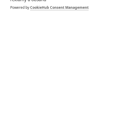
ganster
) a
Rami Malek
(
Není čas zemřít
, seriál
Mr. Robot
).
Powered by
CookieHub Consent Management
Čtěte také:
Dva prokurátoři: Hrdina v srdci
stalinského teroru začíná pochybovat o systému
Nová upoutávka nabízí intenzivní pohled na psychologický
souboj mezi ústřední dvojicí a zdůrazňuje napětí a morální
dilema, které vyšetřovatelé čelili při posuzování viny
nacistických vůdců.