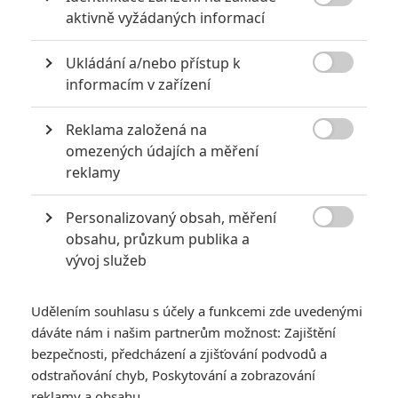

aktivně vyžádaných informací
Ukládání a/nebo přístup k

informacím v zařízení
Reklama založená na
Sony Pictures

omezených údajích a měření
Zobrazit dalších 12 obrázků
reklamy
Personalizovaný obsah, měření
Psychologické šachy mezi Russellem Crowem a Ramim

obsahu, průzkum publika a
Malekem jako středobod historického dramatu.
vývoj služeb
Film
Norimberk
se soustředí na psychologické vyšetřování
nacistického vůdce Hermanna Göringa během norimberských
Udělením souhlasu s účely a funkcemi zde uvedenými
procesů. Americký psychiatr Douglas Kelley se snaží
dáváte nám i našim partnerům možnost: Zajištění
pochopit jeho motivace a odhalit, jak se vyrovnat s extrémním
bezpečnosti, předcházení a zjišťování podvodů a
odstraňování chyb, Poskytování a zobrazování
zlem. Dvojici si střihli
Russell Crowe
(
Gladiátor
,
Americký
reklamy a obsahu