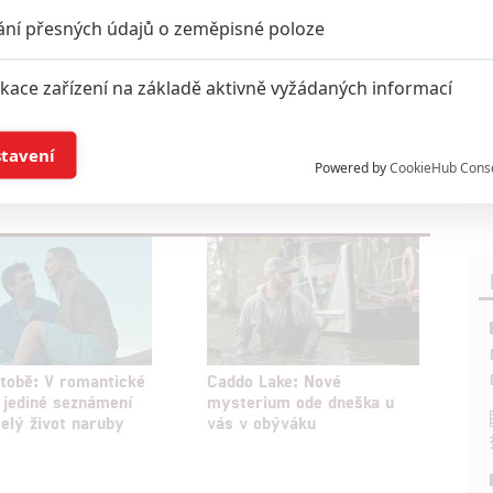
zi
Nicholas Sparks
Phoebe Dynevor
Remain
ání přesných údajů o zeměpisné poloze
ikace zařízení na základě aktivně vyžádaných informací
í a/nebo přístup k informacím v zařízení
stavení
oupit do diskuze
Powered by
CookieHub Cons
a založená na omezených údajích a měření reklamy
alizovaný obsah, měření obsahu, průzkum publika a vývoj
hlasu s účely a funkcemi zde uvedenými dáváte nám i našim pa
štění bezpečnosti, předcházení a zjišťování podvodů a odstraňov
tobě: V romantické
Caddo Lake: Nové
 jediné seznámení
mysterium ode dneška u
a zobrazování reklamy a obsahu
celý život naruby
vás v obýváku