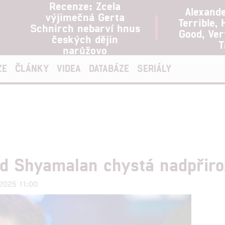
Recenze: Zcela
Alexand
výjimečná Gerta
Terrible, 
Schnirch nebarví hnus
Good, Ve
českých dějin
T
narůžovo
ZE
ČLÁNKY
VIDEA
DATABÁZE
SERIÁLY
ad Shyamalan chystá nadpřir
.2025 11:00