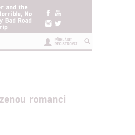
er and the
Horrible, No
ry Bad Road
rip
PŘIHLÁSIT
REGISTROVAT
ozenou romanci