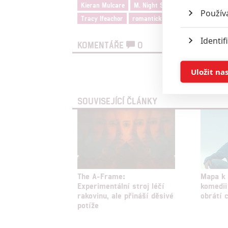
Kieran Mulcare
M. Night Shyamalan
Maria Diz
Použív
Tracy Ifeachor
romantický
sci-fi
thriller
Identif
KOMENTÁŘE
0
Ukládán
Uložit na
Vst
Reklam
SOUVISEJÍCÍ ČLÁNKY
Person
služeb
Udělením sou
možnost: Zaji
The A-Frame:
Mapa k 
Experimentální stroj léčí
komedii
Poskytování 
rakovinu, ale přináší děsivé
obrátí 
potíže