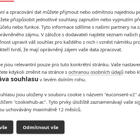
í a zpracování dat můžete přijmout nebo odmítnou najednou po
sen v posmrtné komedii volí, s kým stráví věčnost
žete přizpůsobit jednotlivé souhlasy zapnutím nebo vypnutím pře
malan na scénáři spolupracuje s
Nicholasem
účelu nebo funkce. Tyto informace sdílíme s našimi partnery na 
sník jedné lásky
nebo
Milý Johne
. Oba tvůrci pracují
rávněného zájmu. V záložce s dodavateli najdete seznam našich 
Sparks na románové verzi příběhu.
ost upravit váš souhlas pro každého z nich i vznést námitku pro
 kteří tvrdí, že mají oprávněný zájem vaše data zpracovat.
l
(
Zdrojový kód
,
Mariňák
) a
Phoebe Dynevor
edlejších rolích doplní
Ashley Walters
(
I dva jsou
e jsou relevantní pouze pro tuto konkrétní stránku. Vaše nastave
ako pavouk
,
Nouzový východ
),
Julie Hagerty
ete kdykoli změnit na stránce s
ochranou osobních údajů
nebo kl
áva souhlasu
v levém dolním rohu.
),
Tracy Ifeachor
(
Wonka
, seriál
Legendy zítřka
),
, seriál
Mercy Street
),
Maria Dizzi
(
Loupež ve velkém
uhlasu jsou uloženy v souboru cookie s názvem "euconsent-v2" a 
ran Mulcare
(seriál
Jessica Jones
) a
Caleb Ruminers
.
klíčem "cookiehub-ac". Tyto prvky úložiště zaznamenávají vaše si
Titulní foto je ilustrační: Jake Gyllenhaal ve filmu Bratři
sou uchovávány maximálně 12 měsíců.
Zdroj:
Deadline
vše
Odmítnout vše
h James
Jake Gyllenhaal
Jay O. Sanders
Julie Hagerty