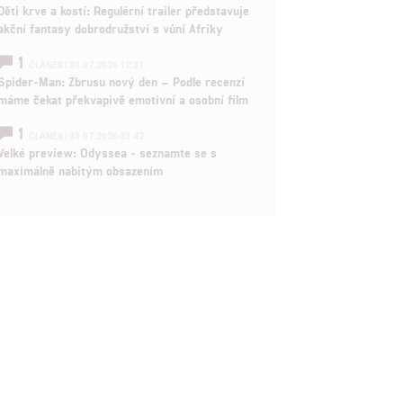
Děti krve a kostí: Regulérní trailer představuje
akční fantasy dobrodružství s vůní Afriky
1
ČLÁNEK | 30.07.2026 12:31
Spider-Man: Zbrusu nový den – Podle recenzí
máme čekat překvapivě emotivní a osobní film
1
ČLÁNEK | 30.07.2026 03:42
Velké preview: Odyssea - seznamte se s
maximálně nabitým obsazením