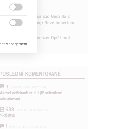

6
Recenze: Godzilla x
Kong: Nové impérium

8
Recenze: Opičí muž
ent Management


POSLEDNÍ KOMENTOVANÉ

3
ČLÁNEK | 01.08.2026 16:40
rtnerům
Marvel nečekaně zrušil již schválené
pokračování
ání chyb,
433
FILM | 01.08.2026 07:11
拆彈專家
1
ČLÁNEK | 30.07.2026 20:14