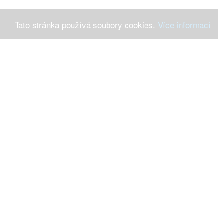
Tato stránka používá soubory cookies.
Více informací
Máte-li 
Ochrana osob