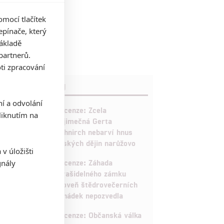
mocí tlačítek
pínače, který
základě
partnerů.
ti zpracování
RECENZE FILMŮ
ní a odvolání
10
Recenze: Zcela
iknutím na
výjimečná Gerta
Schnirch nebarví hnus
českých dějin narůžovo
v úložišti
5
Recenze: Záhada
gnály
strašidelného zámku
úroveň štědrovečerních
pohádek nepozvedla
8
Recenze: Občanská válka