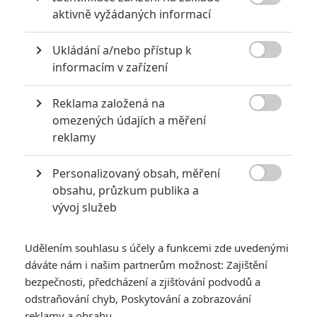

aktivně vyžádaných informací
Ukládání a/nebo přístup k

informacím v zařízení
Reklama založená na

omezených údajích a měření
Netflix
reklamy
V apokalyptické sci-fi nepřichází inteligentní nepřítel z
Personalizovaný obsah, měření

kosmu, ale z neobyvatelné části Země.
obsahu, průzkum publika a
vývoj služeb
Saturation Point
je chystaný film podle stejnojmenné knižní
předlohy, kterou napsal
Adrian Tchaikovsky
.
Udělením souhlasu s účely a funkcemi zde uvedenými
Kniha vyšla loni a odehrává se v blízké budoucnosti, kde je
dáváte nám i našim partnerům možnost: Zajištění
část Země natolik horká a vlhká, že tam lidé téměř nemohou
bezpečnosti, předcházení a zjišťování podvodů a
odstraňování chyb, Poskytování a zobrazování
přežít. Do této zóny vyráží doktorka Jasmine Marks, jež vede
reklamy a obsahu