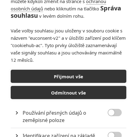
můžete kdykoli změnit na stránce s
ochranou
Správa
osobních údajů
nebo kliknutím na tlačítko
souhlasu
v levém dolním rohu.
Vaše volby souhlasu jsou uloženy v souboru cookie s
názvem "euconsent-v2" a v úložišti zařízení pod klíčem
"cookiehub-ac". Tyto prvky úložiště zaznamenávají
vaše signály souhlasu a jsou uchovávány maximálně
12 měsíců.
Saturation Point: V
neobyvatelných částech
Přijmout vše
planety se v budoucnu rodí
Odmítnout vše
cosi nebezpečného
Používání přesných údajů o
Napsal:
Michal Janoušek - (Rudmen)
, 29.07.2025 18:09

zeměpisné poloze
Identifikace zařízení na základě