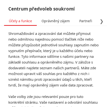
Centrum předvoleb soukromí
❯
Účely a funkce
Oprávněný zájem
Partneři
Pro
Tog
Shromažďování a zpracování dat můžete přijmout
navi
nebo odmítnou najednou pomocí tlačítek níže nebo
můžete přizpůsobit jednotlivé souhlasy zapnutím nebo
vypnutím přepínače, který je u každého účelu nebo
funkce. Tyto informace sdílíme s našimi partnery na
základě souhlasu a oprávněného zájmu. V záložce s
dodavateli najdete seznam našich partnerů. Máte zde
možnost upravit váš souhlas pro každého z nich i
vznést námitku proti zpracování údajů u těch, kteří
tvrdí, že mají oprávněný zájem vaše data zpracovat.
Vaše volby zde jsou relevantní pouze pro tuto
konkrétní stránku. Vaše nastavení a odvolání souhlasu