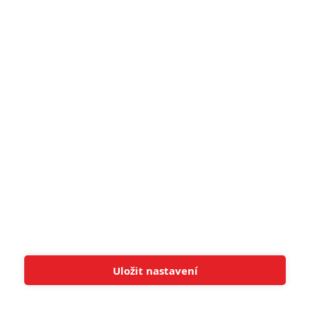
5
Recenze: Záhada strašidelného
zámku úroveň štědrovečerních
pohádek nepozvedla
8
Recenze: Občanská válka
6
Recenze: Godzilla x Kong: Nové
impérium
8
Recenze: Opičí muž
POSLEDNÍ KOMENTOVANÉ
Uložit nastavení
Tato stránka používá soubory cookies.
Více informací
Rozumím
3
ČLÁNEK | 01.08.2026 16:40