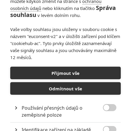
můžete kdykoli změnit na stránce s
ochranou
Správa
osobních údajů
nebo kliknutím na tlačítko
souhlasu
v levém dolním rohu.
Vaše volby souhlasu jsou uloženy v souboru cookie s
názvem "euconsent-v2" a v úložišti zařízení pod klíčem
"cookiehub-ac". Tyto prvky úložiště zaznamenávají
vaše signály souhlasu a jsou uchovávány maximálně
12 měsíců.
M3GAN: Vzniknout může
klidně pět pokračování
Přijmout vše
Napsal:
Petr Slavík - (Anarvin)
, 26.06.2025 22:08
Odmítnout vše
Používání přesných údajů o

zeměpisné poloze
Identifikace zařízení na základě