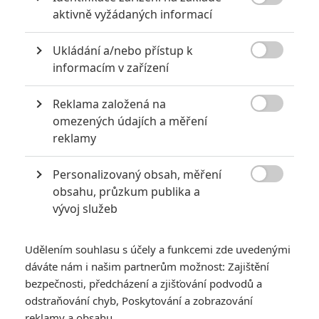

aktivně vyžádaných informací
Ukládání a/nebo přístup k

informacím v zařízení
Universal Pictures
Reklama založená na
Zobrazit dalších 5 obrázků

omezených údajích a měření
reklamy
Než bude pokračovat M3GAN, dorazí SOULM8TE, což má
být něco jako „Osudová přitažlivost s milostnými
Personalizovaný obsah, měření
roboty“.

obsahu, průzkum publika a
vývoj služeb
Do kin dorazila
M3GAN 2.0
, pokračování dva roky starého
hororového hitu se zabijáckou robotkou. Pokračování v
Udělením souhlasu s účely a funkcemi zde uvedenými
upoutávkách vypadalo zábavně, přesto si odnáší podstatně
dáváte nám i našim partnerům možnost: Zajištění
slabší známky, než první film. Vypadá to, že tvůrci dvojku
bezpečnosti, předcházení a zjišťování podvodů a
připravili stylem „přijdete všeho“ a podle části kritiků to filmu
odstraňování chyb, Poskytování a zobrazování
jen uškodilo a kouzlo jedničky se vytratilo. Najde se ale i řada
reklamy a obsahu