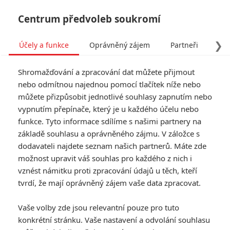
Centrum předvoleb soukromí
❯
Účely a funkce
Oprávněný zájem
Partneři
Pro
Tog
Shromažďování a zpracování dat můžete přijmout
navi
nebo odmítnou najednou pomocí tlačítek níže nebo
můžete přizpůsobit jednotlivé souhlasy zapnutím nebo
vypnutím přepínače, který je u každého účelu nebo
funkce. Tyto informace sdílíme s našimi partnery na
základě souhlasu a oprávněného zájmu. V záložce s
dodavateli najdete seznam našich partnerů. Máte zde
možnost upravit váš souhlas pro každého z nich i
vznést námitku proti zpracování údajů u těch, kteří
tvrdí, že mají oprávněný zájem vaše data zpracovat.
Vaše volby zde jsou relevantní pouze pro tuto
konkrétní stránku. Vaše nastavení a odvolání souhlasu