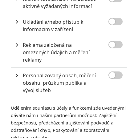

aktivně vyžádaných informací
Ukládání a/nebo přístup k

informacím v zařízení
Magenta Light Studios
Reklama založená na
Zobrazit další 1 obrázek

omezených údajích a měření
reklamy
Aaron Eckhart přišel v Temném rytíři o půlku tváře. Tady
mají žraloci zálusk na tu druhou. A ruku, nohu...
Personalizovaný obsah, měření

obsahu, průzkum publika a
Aarona Eckharta
můžeme znát z
Temného rytíře
,
Světové
vývoj služeb
invaze
nebo
Jádra
. Ve filmu
Deep Water
si zahraje pilota
letadla, které uprostřed cesty z Los Angeles do Šanghaje
Udělením souhlasu s účely a funkcemi zde uvedenými
musí nouzově přistát ve vodě zamořené žraloky. Vyděšená
dáváte nám i našim partnerům možnost: Zajištění
různorodá skupina cestujících je tak nucena spolupracovat a
bezpečnosti, předcházení a zjišťování podvodů a
překonat své rozdíly, pokud se budou chtít zachránit před
odstraňování chyb, Poskytování a zobrazování
hladovými žraloky, kteří neúnavně krouží kolem pomalu
reklamy a obsahu