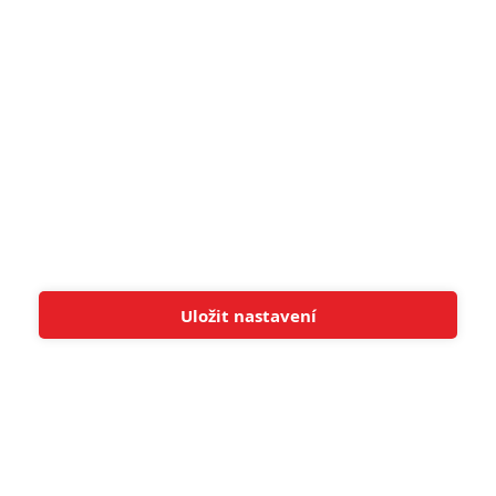
8
Recenze: Občanská válka
6
Recenze: Godzilla x Kong: Nové
impérium
8
Recenze: Opičí muž
POSLEDNÍ KOMENTOVANÉ
Uložit nastavení
Tato stránka používá soubory cookies.
Více informací
Rozumím
3
ČLÁNEK | 01.08.2026 16:40
Marvel nečekaně zrušil již schválené pokračování
433
FILM | 01.08.2026 07:11
拆彈專家
1