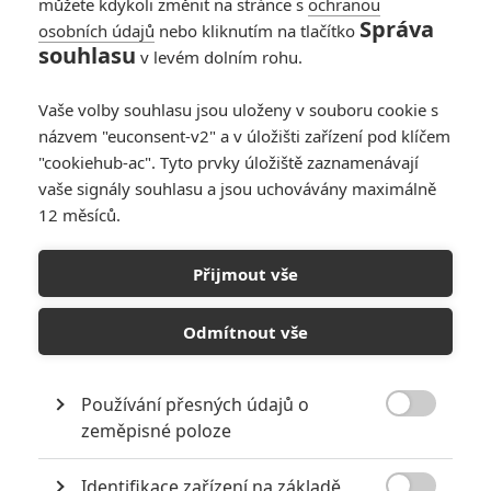
můžete kdykoli změnit na stránce s
ochranou
Správa
osobních údajů
nebo kliknutím na tlačítko
souhlasu
v levém dolním rohu.
Vaše volby souhlasu jsou uloženy v souboru cookie s
názvem "euconsent-v2" a v úložišti zařízení pod klíčem
"cookiehub-ac". Tyto prvky úložiště zaznamenávají
vaše signály souhlasu a jsou uchovávány maximálně
12 měsíců.
Jade: Akční jednohubka se
opírá o důkladně
Přijmout vše
zpracované rvačky
Odmítnout vše
Napsal:
Petr Slavík - (Anarvin)
, 17.02.2025 17:24
Používání přesných údajů o

zeměpisné poloze
Identifikace zařízení na základě