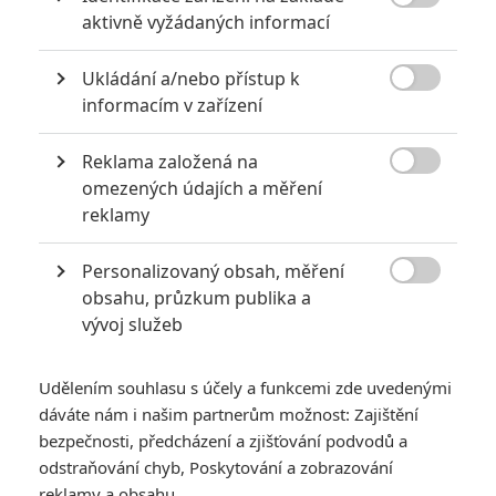

aktivně vyžádaných informací
Ukládání a/nebo přístup k

informacím v zařízení
Reklama založená na
Well Go USA

omezených údajích a měření
Zobrazit dalších 12 obrázků
reklamy
Personalizovaný obsah, měření
Shaina West nespoléhá na kaskadérky a jde sama po

obsahu, průzkum publika a
hlavě do nebezpečné mise, s Mickeym Rourkem v
vývoj služeb
zádech.
Shaina West
to v životě neměla vůbec jednoduché. Ve
Udělením souhlasu s účely a funkcemi zde uvedenými
dvaceti letech měla vážnou nehodu na motorce. Po vzoru
dáváte nám i našim partnerům možnost: Zajištění
svých oblíbených hrdinek z animé to ale nevzdala, brzy se ze
bezpečnosti, předcházení a zjišťování podvodů a
sádrového krunýře vrátila zpátky do tělocvičny a začala tvrdě
odstraňování chyb, Poskytování a zobrazování
reklamy a obsahu