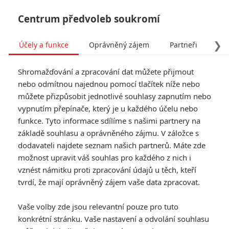
Centrum předvoleb soukromí
❯
Účely a funkce
Oprávněný zájem
Partneři
Pro
Tog
Shromažďování a zpracování dat můžete přijmout
navi
nebo odmítnou najednou pomocí tlačítek níže nebo
můžete přizpůsobit jednotlivé souhlasy zapnutím nebo
vypnutím přepínače, který je u každého účelu nebo
funkce. Tyto informace sdílíme s našimi partnery na
základě souhlasu a oprávněného zájmu. V záložce s
dodavateli najdete seznam našich partnerů. Máte zde
možnost upravit váš souhlas pro každého z nich i
vznést námitku proti zpracování údajů u těch, kteří
tvrdí, že mají oprávněný zájem vaše data zpracovat.
Vaše volby zde jsou relevantní pouze pro tuto
konkrétní stránku. Vaše nastavení a odvolání souhlasu