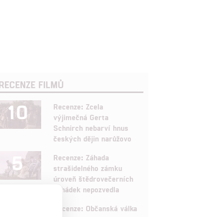
RECENZE FILMŮ
10
Recenze: Zcela
výjimečná Gerta
Schnirch nebarví hnus
českých dějin narůžovo
5
Recenze: Záhada
strašidelného zámku
úroveň štědrovečerních
pohádek nepozvedla
8
Recenze: Občanská válka