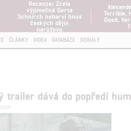
Recenze: Zcela
Alexand
výjimečná Gerta
Terrible, 
Schnirch nebarví hnus
Good, Ve
českých dějin
T
narůžovo
ZE
ČLÁNKY
VIDEA
DATABÁZE
SERIÁLY
ý trailer dává do popředí hu
 23:29