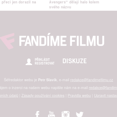
 přeci jen dorazil na
Avengers“ dělají halo kolem
t
svého názvu
DISKUZE
PŘIHLÁSIT
REGISTROVAT
Šéfredaktor webu je
Petr Slavík
, e-mail
redakce@fandimefilmu.cz
zájem o inzerci na našem webu napište nám na e-mail
redakce@fandime
ních údajů
|
Zásady používání cookies
|
Pravidla webu
|
Upravit nasta