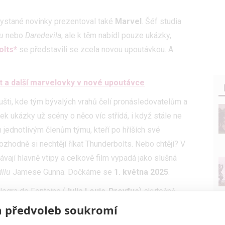
ystané novinky prezentoval také
Marvel
. Šéf studia
u
nebo
Daredevila
, ale k těm nabídl pouze ukázky,
olts*
se představili se zcela novou upoutávkou. A
 a další marvelovky v nové upoutávce
oušti, kde tým bývalých vrahů čelí pronásledovatelům a
tek ukázky už scény o něco víc střídá, i když stále ne
án jednotlivým členům týmu, kteří po hříších své
rozhodně si nechtějí říkat Thunderbolts. Nebo chtějí? V
vají hlavně vtipy a celkově film vypadá jako slušná
ílu
Jamese Gunna. Dočkáme se
1. května 2025
.
legra de Fontaine (
Julia Louis-Dreyfus
) skutečně
 zdát. Fanoušky dlouho trápila otázka, co se s
 předvoleb soukromí
 už to víme.