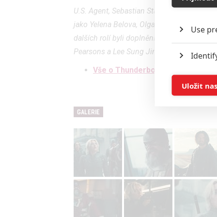
U.S. Agent, Sebastian Stan jako Winter So
jako Yelena Belova, Olga Kurylenko jako T
Use pr
dalších rolí byli doplněni Lewis Pullman a
Pearsons a Lee Sung Jin, režíruje Jake Sch
Identif
Vše o Thunderbolts*
Store 
Uložit na
Advert
GALERIE
Person
and se
Udělením sou
možnost: Ensu
advertising a