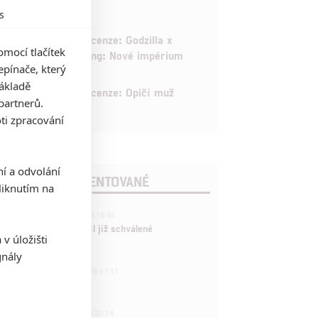
s
6
Recenze: Godzilla x
mocí tlačítek
Kong: Nové impérium
pínače, který
základě
8
Recenze: Opičí muž
partnerů.
ti zpracování
ní a odvolání
POSLEDNÍ KOMENTOVANÉ
iknutím na
3
ČLÁNEK | 01.08.2026 16:40
Marvel nečekaně zrušil již schválené
v úložišti
pokračování
gnály
433
FILM | 01.08.2026 07:11
拆彈專家
1
ČLÁNEK | 30.07.2026 20:14