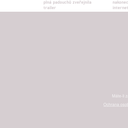
plná padouchů zveřejnila
nakonec
trailer
interne
Máte-li 
Ochrana osob