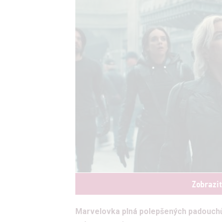
Zobrazi
Marvelovka plná polepšených padouchů s