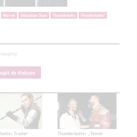
Marvel
Sebastian Stan
Thunderbolts
Thunderbolts*
onaughey
oupit do diskuze
bolts: Trailer
Thunderbolts: „Temní