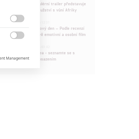
Děti krve a kostí: Regulérní trailer představuje
akční fantasy dobrodružství s vůní Afriky
1
ČLÁNEK | 30.07.2026 12:31

Spider-Man: Zbrusu nový den – Podle recenzí
máme čekat překvapivě emotivní a osobní film

1
ČLÁNEK | 30.07.2026 03:42
Velké preview: Odyssea - seznamte se s
ent Management

maximálně nabitým obsazením


rtnerům
 present