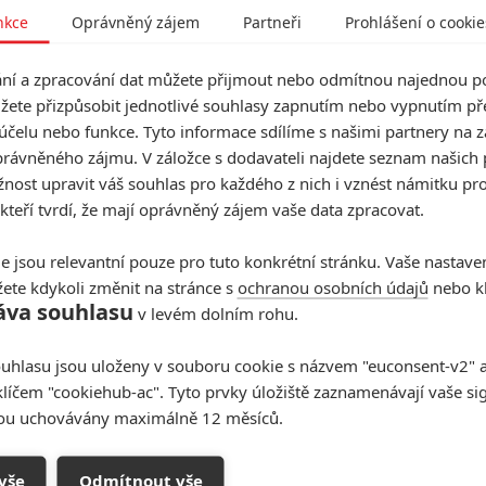
nkce
Oprávněný zájem
Partneři
Prohlášení o cookie
í a zpracování dat můžete přijmout nebo odmítnou najednou po
žete přizpůsobit jednotlivé souhlasy zapnutím nebo vypnutím pře
účelu nebo funkce. Tyto informace sdílíme s našimi partnery na 
rávněného zájmu. V záložce s dodavateli najdete seznam našich 
ost upravit váš souhlas pro každého z nich i vznést námitku pro
 kteří tvrdí, že mají oprávněný zájem vaše data zpracovat.
e jsou relevantní pouze pro tuto konkrétní stránku. Vaše nastave
ete kdykoli změnit na stránce s
ochranou osobních údajů
nebo kl
áva souhlasu
v levém dolním rohu.
uhlasu jsou uloženy v souboru cookie s názvem "euconsent-v2" a 
klíčem "cookiehub-ac". Tyto prvky úložiště zaznamenávají vaše si
sou uchovávány maximálně 12 měsíců.
vše
Odmítnout vše
 jako Valentina Allegra de Fontaine, Wyatt Russell jako