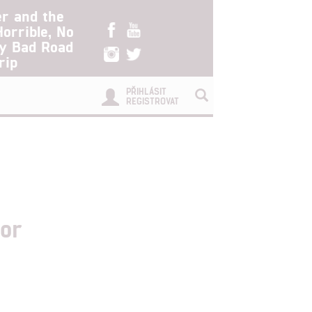
er and the
Horrible, No
ry Bad Road
rip
PŘIHLÁSIT
REGISTROVAT
mor