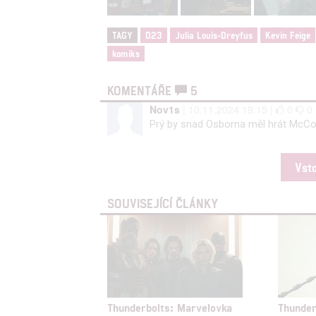
TAGY
D23
Julia Louis-Dreyfus
Kevin Feige
komiks
KOMENTÁŘE
5
Nov1s
| 10.11.2024 19:15 |
0
0
Prý by snad Osborna měl hrát McC
Vst
SOUVISEJÍCÍ ČLÁNKY
Thunderbolts: Marvelovka
Thunder