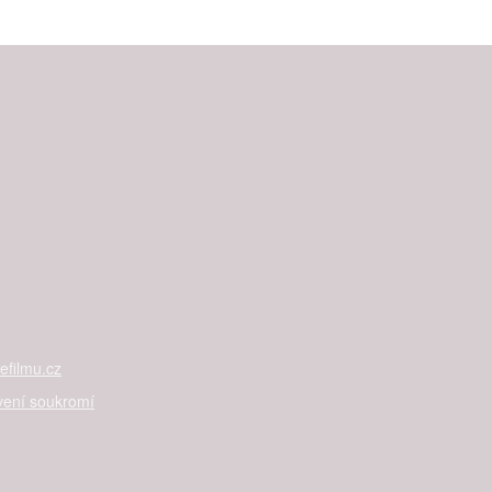
filmu.cz
vení soukromí