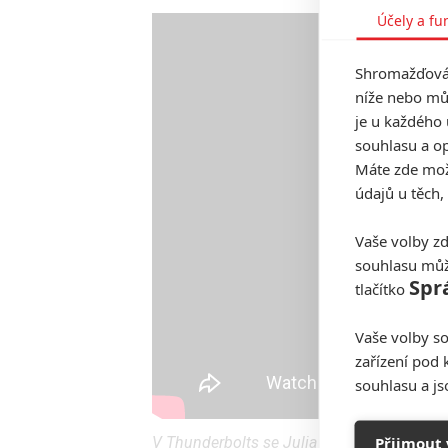
Účely a fu
Shromažďován
níže nebo mů
je u každého 
souhlasu a op
Máte zde možn
údajů u těch,
Vaše volby zd
souhlasu můž
Spr
tlačítko
Vaše volby so
zařízení pod 
souhlasu a j
Přijmout 
V Thunderbolts se Julia Louis-Dreyfus vrací