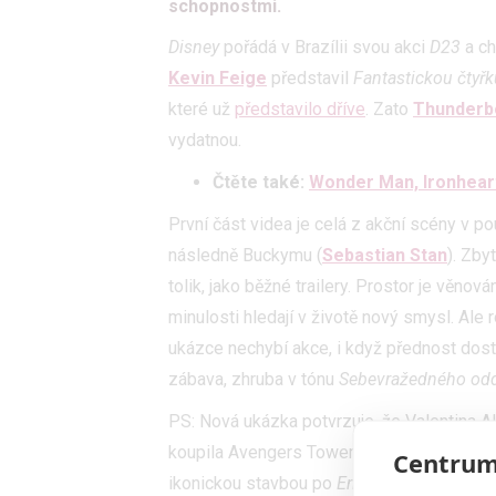
schopnostmi.
Disney
pořádá v Brazílii svou akci
D23
a ch
Kevin Feige
představil
Fantastickou čtyřk
které už
představilo dříve
. Zato
Thunderb
vydatnou.
Čtěte také:
Wonder Man, Ironheart
První část videa je celá z akční scény v p
následně Buckymu (
Sebastian Stan
). Zby
tolik, jako běžné trailery. Prostor je věnov
minulosti hledají v životě nový smysl. Ale 
ukázce nechybí akce, i když přednost dostá
zábava, zhruba v tónu
Sebevražedného odd
PS: Nová ukázka potvrzuje, že Valentina Al
koupila Avengers Tower, jak se dříve mohlo
Centrum
ikonickou stavbou po
Endgame
stalo a teď