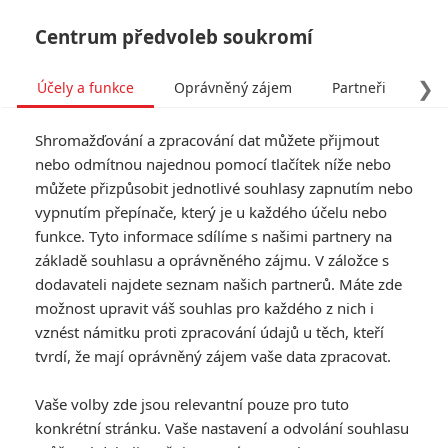
Centrum předvoleb soukromí
❯
Účely a funkce
Oprávněný zájem
Partneři
Pro
Tog
Shromažďování a zpracování dat můžete přijmout
navi
nebo odmítnou najednou pomocí tlačítek níže nebo
můžete přizpůsobit jednotlivé souhlasy zapnutím nebo
vypnutím přepínače, který je u každého účelu nebo
funkce. Tyto informace sdílíme s našimi partnery na
základě souhlasu a oprávněného zájmu. V záložce s
dodavateli najdete seznam našich partnerů. Máte zde
možnost upravit váš souhlas pro každého z nich i
vznést námitku proti zpracování údajů u těch, kteří
tvrdí, že mají oprávněný zájem vaše data zpracovat.
Vaše volby zde jsou relevantní pouze pro tuto
konkrétní stránku. Vaše nastavení a odvolání souhlasu