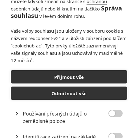
můžete kdykoli změnit na stránce s
ochranou
Správa
osobních údajů
nebo kliknutím na tlačítko
souhlasu
v levém dolním rohu.
Vaše volby souhlasu jsou uloženy v souboru cookie s
názvem "euconsent-v2" a v úložišti zařízení pod klíčem
"cookiehub-ac". Tyto prvky úložiště zaznamenávají
vaše signály souhlasu a jsou uchovávány maximálně
12 měsíců.
Absolution: Liam Neeson
likviduje gangstery v
Přijmout vše
prvním traileru
Odmítnout vše
Napsal:
Petr Slavík - (Anarvin)
, 19.09.2024 10:23
Používání přesných údajů o

zeměpisné poloze
Identifikace zařízení na základě