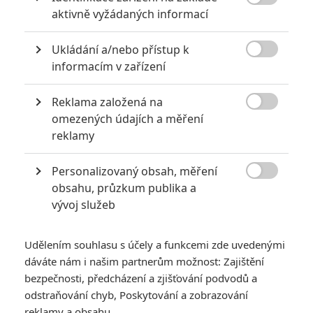

aktivně vyžádaných informací
Ukládání a/nebo přístup k

informacím v zařízení
Reklama založená na
Samuel Goldwyn Films

omezených údajích a měření
Zobrazit dalších 5 obrázků
reklamy
Personalizovaný obsah, měření
Nestárnoucí drsňák ještě jednou ukazuje na stará

obsahu, průzkum publika a
kolena, že to v něm pořád je. Tentokrát s knírem.
vývoj služeb
Jsou to už od dva roky od doby, kdy jsme poprvé
představovali snímek
Thug
. Ten se od té doby přejmenoval
Udělením souhlasu s účely a funkcemi zde uvedenými
na
Absolution
(
Rozhřešení
), ale základ zůstal: Stále je to
dáváte nám i našim partnerům možnost: Zajištění
drsná kriminálka, v níž se
Liam Neeson
v roli gangstera
bezpečnosti, předcházení a zjišťování podvodů a
odstraňování chyb, Poskytování a zobrazování
snaží napravit své hříchy.
reklamy a obsahu