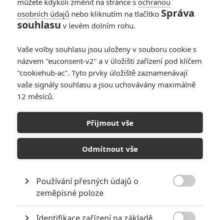
můžete kdykoli změnit na stránce s
ochranou
Správa
osobních údajů
nebo kliknutím na tlačítko
souhlasu
v levém dolním rohu.
Vaše volby souhlasu jsou uloženy v souboru cookie s
názvem "euconsent-v2" a v úložišti zařízení pod klíčem
"cookiehub-ac". Tyto prvky úložiště zaznamenávají
vaše signály souhlasu a jsou uchovávány maximálně
12 měsíců.
Avengers 5 a 6 mají natočit
režiséři extrémně úspěšné
Přijmout vše
Endgame
Odmítnout vše
Napsal:
Petr Slavík - (Anarvin)
, 18.07.2024 15:31
Používání přesných údajů o

zeměpisné poloze
Identifikace zařízení na základě