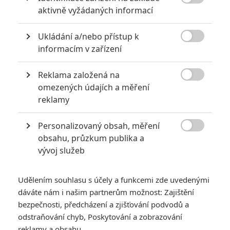

aktivně vyžádaných informací
Ukládání a/nebo přístup k

informacím v zařízení
Reklama založená na
Marvel Studios

omezených údajích a měření
reklamy
Bratři Russoovi jednají o velkém návratu pod křídla
Marvelu.
Personalizovaný obsah, měření

Dlouho se o tom diskutovalo: Kdo natočí příští
Avengers
. A
obsahu, průzkum publika a
vývoj služeb
nakonec
Marvel
z klobouku vytáhl jméno (jména) nečekané a
zároveň zcela logická. Studio se snaží domluvit na návratu
bratří Russoových
. Informaci jako první přinesl insider
Jeff
Udělením souhlasu s účely a funkcemi zde uvedenými
dáváte nám i našim partnerům možnost: Zajištění
Snider
, následně ji potvrdil
The Hollywood Reporter
a pak
bezpečnosti, předcházení a zjišťování podvodů a
všechny ostatní hollywoodské zpravodaje. V tuto chvíli
odstraňování chyb, Poskytování a zobrazování
probíhají jednání o přesné podobě spolupráce. Bratři by měli
reklamy a obsahu