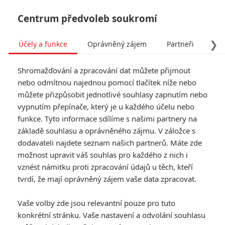
Centrum předvoleb soukromí
❯
Účely a funkce
Oprávněný zájem
Partneři
Pro
Tog
Shromažďování a zpracování dat můžete přijmout
navi
nebo odmítnou najednou pomocí tlačítek níže nebo
můžete přizpůsobit jednotlivé souhlasy zapnutím nebo
vypnutím přepínače, který je u každého účelu nebo
funkce. Tyto informace sdílíme s našimi partnery na
základě souhlasu a oprávněného zájmu. V záložce s
dodavateli najdete seznam našich partnerů. Máte zde
možnost upravit váš souhlas pro každého z nich i
vznést námitku proti zpracování údajů u těch, kteří
tvrdí, že mají oprávněný zájem vaše data zpracovat.
Vaše volby zde jsou relevantní pouze pro tuto
konkrétní stránku. Vaše nastavení a odvolání souhlasu