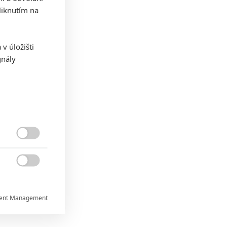
iknutím na
v úložišti
gnály


ent Management

