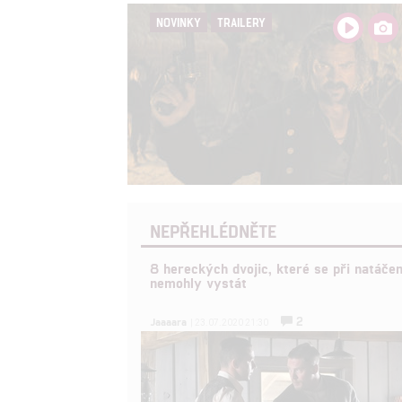
NOVINKY
TRAILERY
NEPŘEHLÉDNĚTE
8 hereckých dvojic, které se při natáčen
nemohly vystát
2
Jaaaara
| 23.07.2020 21:30