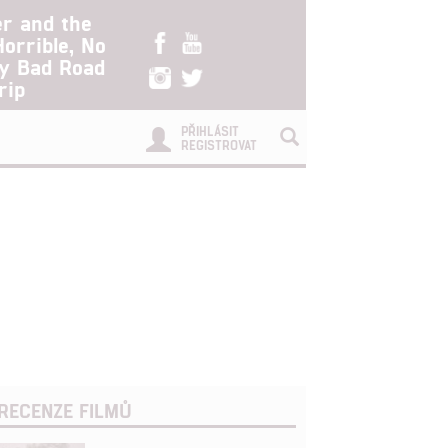
er and the
Horrible, No
ry Bad Road
rip
PŘIHLÁSIT
REGISTROVAT
RECENZE FILMŮ