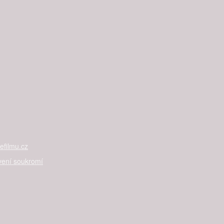
filmu.cz
vení soukromí