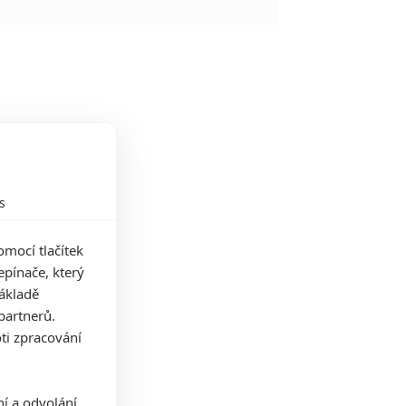
s
mocí tlačítek
pínače, který
základě
partnerů.
ti zpracování
ní a odvolání