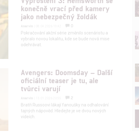
Vyproštění 3: Hemsworth se
konečně vrací před kamery
jako nebezpečný žoldák
0
Anarvin
| 08.04.2026 19:42
Pokračování akční série změnilo scenáristu a
vybralo novou lokalitu, kde se bude nová mise
odehrávat.
Avengers: Doomsday – Další
oficiální teaser je tu, ale
tvůrci varují
2
Anarvin
| 13.01.2026 20:55
Bratři Russoovi lákají fanoušky na odhalování
tajných nápověd. Hledejte je ve dvou nových
videích.