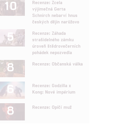
10
Recenze: Zcela
výjimečná Gerta
Schnirch nebarví hnus
českých dějin narůžovo
5
Recenze: Záhada
strašidelného zámku
úroveň štědrovečerních
pohádek nepozvedla
8
Recenze: Občanská válka
6
Recenze: Godzilla x
Kong: Nové impérium
8
Recenze: Opičí muž