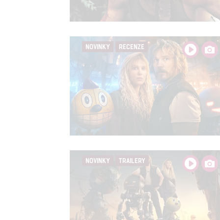
Person
služeb
NOVINKY
RECENZE
Udělením sou
možnost: Zaji
Poskytování 
NOVINKY
TRAILERY