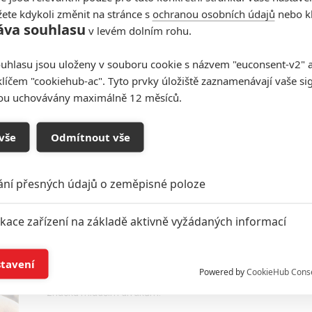
ete kdykoli změnit na stránce s
ochranou osobních údajů
nebo kl
áva souhlasu
v levém dolním rohu.
Ordained: Colin Farrell bude
uhlasu jsou uloženy v souboru cookie s názvem "euconsent-v2" a 
kněz - řezník
klíčem "cookiehub-ac". Tyto prvky úložiště zaznamenávají vaše si
0
Anarvin
| 17.11.2025 16:40
sou uchovávány maximálně 12 měsíců.
Farrell připravuje nový akční thriller s autorem
Johna Wicka a režiséry Avengers.
vše
Odmítnout vše
ání přesných údajů o zeměpisné poloze
Na nového Ramba dohlédnou
ikace zařízení na základě aktivně vyžádaných informací
tvůrci Avengers
0
Anarvin
| 16.11.2025 06:00
í a/nebo přístup k informacím v zařízení
stavení
Bratři Russoovi se připojili jako producenti k
Powered by
CookieHub Cons
příběhu mladého Ramba. Studio věří, že prodá
značku mladším divákům.
a založená na omezených údajích a měření reklamy