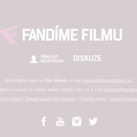
DISKUZE
PŘIHLÁSIT
REGISTROVAT
Šéfredaktor webu je
Petr Slavík
, e-mail
redakce@fandimefilmu.cz
zájem o inzerci na našem webu napište nám na e-mail
redakce@fandime
ních údajů
|
Zásady používání cookies
|
Pravidla webu
|
Upravit nasta