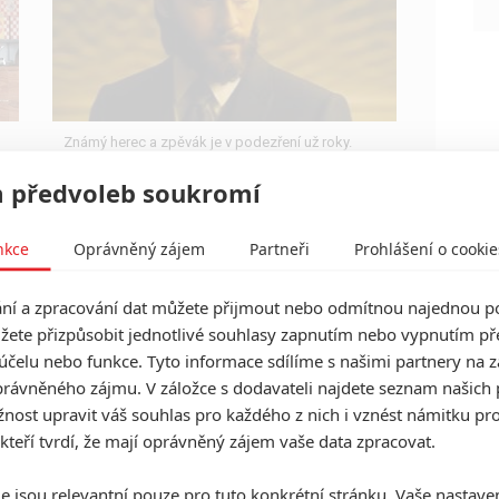
Známý herec a zpěvák je v podezření už roky.
Řada jeho obětí byla nezletilá. Leto obvinění
popírá.
 předvoleb soukromí
nkce
Oprávněný zájem
Partneři
Prohlášení o cookie
í a zpracování dat můžete přijmout nebo odmítnou najednou po
Avengers: Doomsday – První
žete přizpůsobit jednotlivé souhlasy zapnutím nebo vypnutím pře
teaser je konečně venku
účelu nebo funkce. Tyto informace sdílíme s našimi partnery na 
oficiálně a v HD
rávněného zájmu. V záložce s dodavateli najdete seznam našich 
0
ost upravit váš souhlas pro každého z nich i vznést námitku pro
Anarvin
| 23.12.2025 18:18
Teaser doplnil vzkaz režisérů a vůbec první
 kteří tvrdí, že mají oprávněný zájem vaše data zpracovat.
plakát.
e jsou relevantní pouze pro tuto konkrétní stránku. Vaše nastave