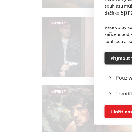
souhlasu můž
Spr
tlačítko
NOVINKY
Vaše volby so
zařízení pod 
souhlasu a j
Přijmout 
Použív
NOVINKY
Identif
Ukládán
Uložit na
Reklam