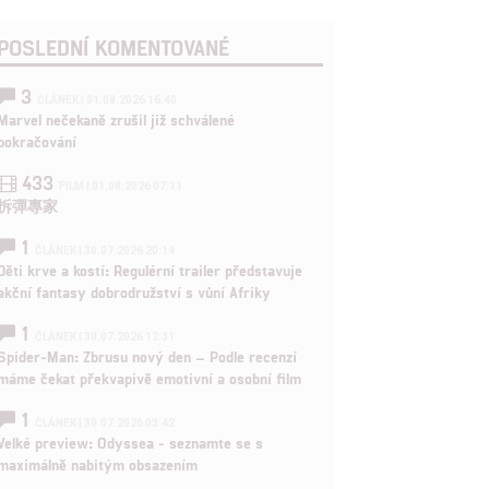
POSLEDNÍ KOMENTOVANÉ
3
ČLÁNEK | 01.08.2026 16:40
Marvel nečekaně zrušil již schválené
pokračování
433
FILM | 01.08.2026 07:11
拆彈專家
1
ČLÁNEK | 30.07.2026 20:14
Děti krve a kostí: Regulérní trailer představuje
akční fantasy dobrodružství s vůní Afriky
1
ČLÁNEK | 30.07.2026 12:31
Spider-Man: Zbrusu nový den – Podle recenzí
máme čekat překvapivě emotivní a osobní film
1
ČLÁNEK | 30.07.2026 03:42
Velké preview: Odyssea - seznamte se s
maximálně nabitým obsazením