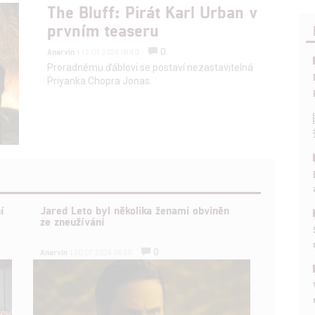
The Bluff: Pirát Karl Urban v
prvním teaseru
0
Anarvin
| 12.01.2026 08:40
Proradnému ďáblovi se postaví nezastavitelná
Priyanka Chopra Jonas.
í
Jared Leto byl několika ženami obviněn
ze zneužívání
0
Anarvin
| 30.07.2026 06:30