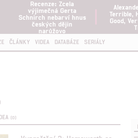
Recenze: Zcela
Alexand
výjimečná Gerta
Terrible, 
Schnirch nebarví hnus
Good, Ve
českých dějin
T
narůžovo
ZE
ČLÁNKY
VIDEA
DATABÁZE
SERIÁLY
o
IDEA
(0)