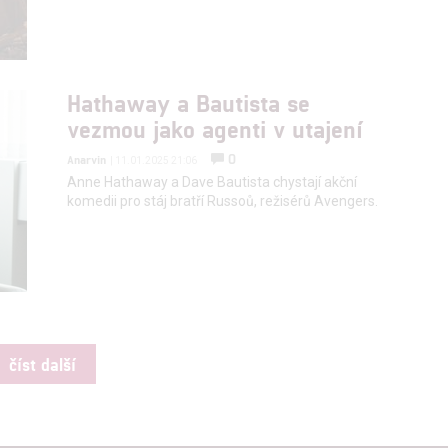
Hathaway a Bautista se
vezmou jako agenti v utajení
0
Anarvin
| 11.01.2025 21:06
Anne Hathaway a Dave Bautista chystají akční
komedii pro stáj bratří Russoů, režisérů Avengers.
číst další