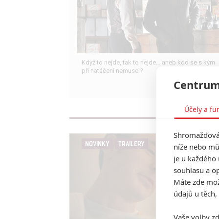
Když to nejde, tak to nejde... aneb kdo se s kým
při natáčení nemusel?
Centrum
Účely a fu
Shromažďován
NOVINKY
TRAILERY
níže nebo mů
je u každého 
souhlasu a op
Máte zde možn
údajů u těch,
Vaše volby zd