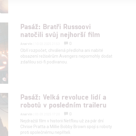
alizovaný obsah, měření obsahu, průzkum publika a vývoj
Pasáž: Bratři Russoovi
natočili svůj nejhorší film
hlasu s účely a funkcemi zde uvedenými dáváte nám i našim pa
štění bezpečnosti, předcházení a zjišťování podvodů a odstraňov
0
Anarvin
| 10.03.2025 21:53
a zobrazování reklamy a obsahu
Obří rozpočet, chválená předloha ani nabité
obsazení režisérům Avengers nepomohly dodat
zdařilou sci-fi podívanou.
Pasáž: Velká revoluce lidí a
robotů v posledním traileru
0
Anarvin
| 03.03.2025 17:20
Nejdražší film v historii Netflixu už za pár dní
Chrise Pratta a Millie Bobby Brown spojí s roboty
proti společnému nepříteli.