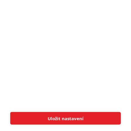
narůžovo
5
Recenze: Záhada strašidelného
zámku úroveň štědrovečerních
pohádek nepozvedla
8
Recenze: Občanská válka
6
Recenze: Godzilla x Kong: Nové
impérium
8
Recenze: Opičí muž
POSLEDNÍ KOMENTOVANÉ
Uložit nastavení
Tato stránka používá soubory cookies.
Více informací
Rozumím
3