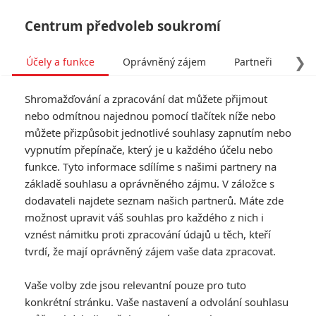
Centrum předvoleb soukromí
❯
Účely a funkce
Oprávněný zájem
Partneři
Pro
Tog
Shromažďování a zpracování dat můžete přijmout
navi
nebo odmítnou najednou pomocí tlačítek níže nebo
můžete přizpůsobit jednotlivé souhlasy zapnutím nebo
vypnutím přepínače, který je u každého účelu nebo
funkce. Tyto informace sdílíme s našimi partnery na
základě souhlasu a oprávněného zájmu. V záložce s
dodavateli najdete seznam našich partnerů. Máte zde
možnost upravit váš souhlas pro každého z nich i
vznést námitku proti zpracování údajů u těch, kteří
tvrdí, že mají oprávněný zájem vaše data zpracovat.
Vaše volby zde jsou relevantní pouze pro tuto
konkrétní stránku. Vaše nastavení a odvolání souhlasu