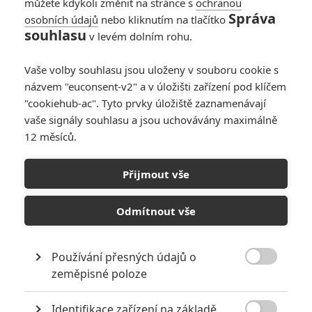
můžete kdykoli změnit na stránce s
ochranou
Správa
osobních údajů
nebo kliknutím na tlačítko
souhlasu
v levém dolním rohu.
Vaše volby souhlasu jsou uloženy v souboru cookie s
názvem "euconsent-v2" a v úložišti zařízení pod klíčem
"cookiehub-ac". Tyto prvky úložiště zaznamenávají
vaše signály souhlasu a jsou uchovávány maximálně
12 měsíců.
Kaskadér: Nový trailer má
úplně všechno
Přijmout vše
Napsal:
Petr Slavík - (Anarvin)
, 12.02.2024 20:44
Odmítnout vše
Používání přesných údajů o

zeměpisné poloze
Identifikace zařízení na základě