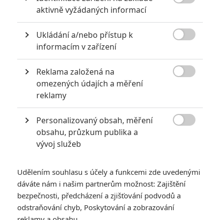

aktivně vyžádaných informací
Ukládání a/nebo přístup k

informacím v zařízení
Universal
Reklama založená na
Zobrazit dalších 5 obrázků

omezených údajích a měření
reklamy
Akce, humor, Goslingovy slzy a Emily Blunt nabroušená
jak břitva v záplavě explozí lákají do kina.
Personalizovaný obsah, měření

obsahu, průzkum publika a
Další film, co ukázal během
Super Bowlu
novou upoutávku, je
vývoj služeb
akční komedie
Kaskadér
(
The Fall Guy
), kterou natočil
David
Leitch
, spoluautor
Johna Wicka
. Leitch se před pár dny
Udělením souhlasu s účely a funkcemi zde uvedenými
nedohodl na natáčení
Jurského světa 4
,
ale rozhodně to
dáváte nám i našim partnerům možnost: Zajištění
nebylo kvůli tomu, že by se studio zaleklo jeho posledního
bezpečnosti, předcházení a zjišťování podvodů a
snímku. Podle zákulisních drbů se
Kaskadér
povedl a
odstraňování chyb, Poskytování a zobrazování
nejnovější trailer to naznačuje také.
reklamy a obsahu