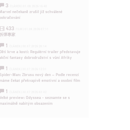

3
ČLÁNEK | 01.08.2026 16:40
Marvel nečekaně zrušil již schválené
pokračování
rtnerům
ání chyb,
433
FILM | 01.08.2026 07:11
拆彈專家
1
ČLÁNEK | 30.07.2026 20:14
Děti krve a kostí: Regulérní trailer představuje
akční fantasy dobrodružství s vůní Afriky
1
ČLÁNEK | 30.07.2026 12:31
Spider-Man: Zbrusu nový den – Podle recenzí
máme čekat překvapivě emotivní a osobní film
1
ČLÁNEK | 30.07.2026 03:42
Velké preview: Odyssea - seznamte se s
maximálně nabitým obsazením