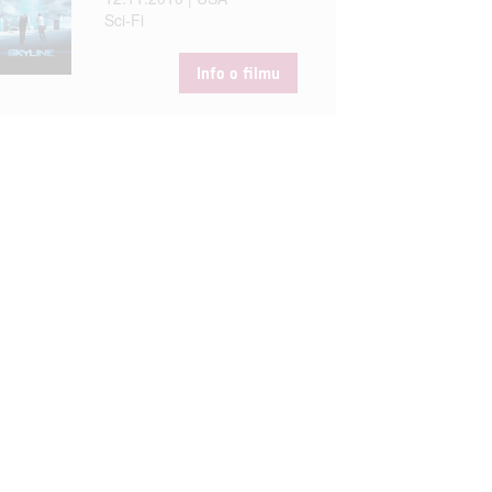
Sci-Fi
Info o filmu