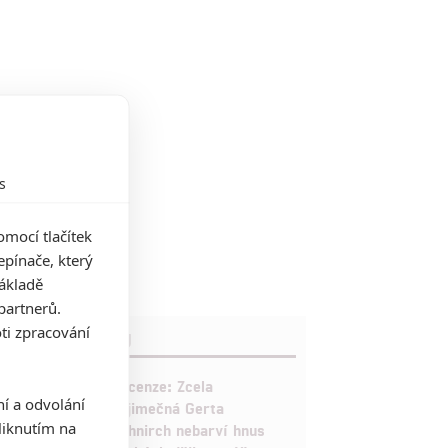
s
mocí tlačítek
pínače, který
základě
partnerů.
ti zpracování
RECENZE FILMŮ
10
Recenze: Zcela
ní a odvolání
výjimečná Gerta
iknutím na
Schnirch nebarví hnus