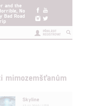
er and the
Horrible, No
ry Bad Road
rip
PŘIHLÁSIT
REGISTROVAT
roti mimozemšťanům
Skyline
12.11.2010 | USA