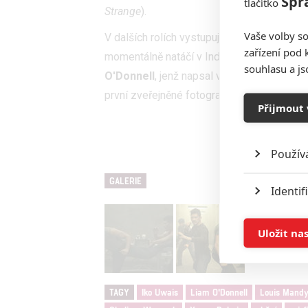
Spr
tlačítko
Strange
).
Vaše volby so
V dalších rolích vystupují
Louis Mandylor
zařízení pod 
momentálně natáčí v Indonésii a bude mít 
souhlasu a j
O'Donnell
, jenž napsal všechny dosavadní d
první zveřejněné fotografie.
Přijmout 
Použív
GALERIE
Identif
Ukládán
Uložit na
Reklam
TAGY
Iko Uwais
Liam O'Donnell
Louis Mandy
Person