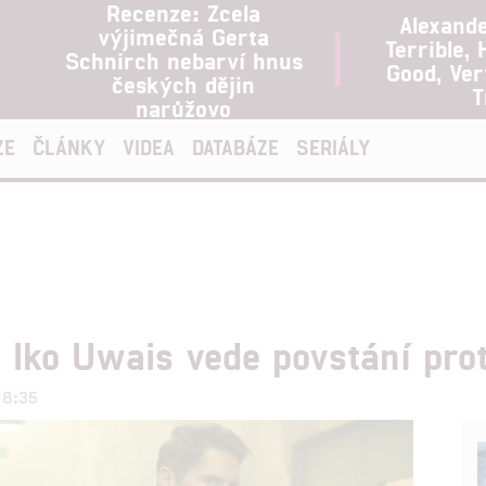
Recenze: Zcela
Alexand
výjimečná Gerta
Terrible, 
Schnirch nebarví hnus
Good, Ve
českých dějin
T
narůžovo
ZE
ČLÁNKY
VIDEA
DATABÁZE
SERIÁLY
– Iko Uwais vede povstání p
18:35