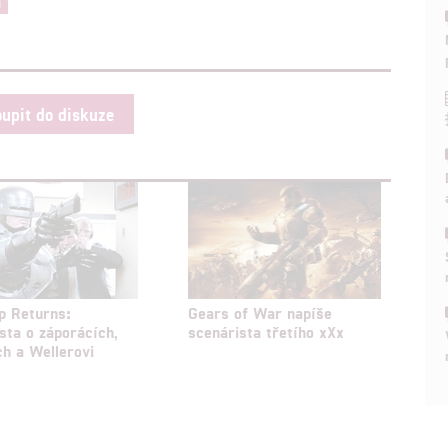
i
hlasu s účely a funkcemi zde uvedenými dáváte nám i našim pa
štění bezpečnosti, předcházení a zjišťování podvodů a odstraňov
oupit do diskuze
a zobrazování reklamy a obsahu
p Returns:
Gears of War napíše
sta o záporácích,
scenárista třetího xXx
h a Wellerovi