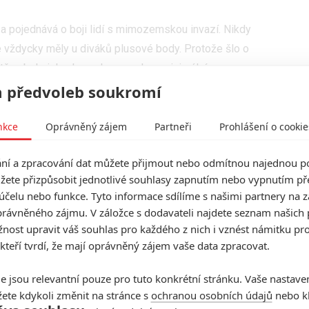
a pojednává o boji lidí s mimozemskou invazí. Nikdy
e vždycky měly u diváků plusové body. Protože šlo o
tě nebyl zisk, ale snaha navzdory minimálním
 předvoleb soukromí
anou. Dosud vznikly tři snímky a aktuálně se točí
nkce
Oprávněný zájem
Partneři
Prohlášení o cookie
 budoucnosti hrozí válka chudých proti bohatým
 odehrává zhruba pět let po událostech
Beyond
í a zpracování dat můžete přijmout nebo odmítnou najednou po
žete přizpůsobit jednotlivé souhlasy zapnutím nebo vypnutím pře
l vůdce podzemního lidského odboje Sua. Tomu se
účelu nebo funkce. Tyto informace sdílíme s našimi partnery na 
adial Gauntlet (zhruba „vyřazující rukavici“). Krom
rávněného zájmu. V záložce s dodavateli najdete seznam našich 
e muset vypořádat také se zkorumpovaným Ericem.
ost upravit váš souhlas pro každého z nich i vznést námitku pro
éská akční hvězda, kterou můžete znát z filmů jako
 kteří tvrdí, že mají oprávněný zájem vaše data zpracovat.
á hrozba, G. I. Joe: Snake Eyes
nebo
Expend4bles:
e jsou relevantní pouze pro tuto konkrétní stránku. Vaše nastave
ě zkušený
Scott Adkins
(
Utržený ze řetězu,
ete kdykoli změnit na stránce s
ochranou osobních údajů
nebo kl
ndables 2, John Wick 4, Univerzální voják 4, Doctor