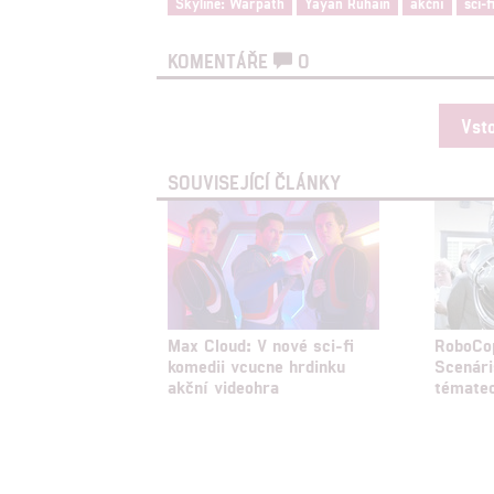
Skyline: Warpath
Yayan Ruhain
akční
sci-f
služeb
KOMENTÁŘE
0
Udělením sou
možnost: Zaji
Vst
Poskytování 
SOUVISEJÍCÍ ČLÁNKY
Max Cloud: V nové sci-fi
RoboCo
komedii vcucne hrdinku
Scenári
akční videohra
tématec