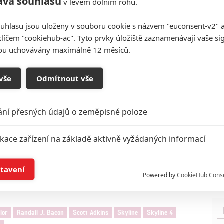
áva souhlasu
v levém dolním rohu.
uhlasu jsou uloženy v souboru cookie s názvem "euconsent-v2" a 
,
Randall J. Bacon
a
Yayan Ruhain
. Snímek se
klíčem "cookiehub-ac". Tyto prvky úložiště zaznamenávají vaše si
premiéru v příštím roce.
Warpath
píše a režíruje
Liam
sou uchovávány maximálně 12 měsíců.
íly a poslední dva také režíroval. V galerii najdete
vše
Odmítnout vše
Fotky: XYZ Films
Zdroj:
Deadline
ání přesných údajů o zeměpisné poloze
ikace zařízení na základě aktivně vyžádaných informací
í a/nebo přístup k informacím v zařízení
stavení
Powered by
CookieHub Cons
a založená na omezených údajích a měření reklamy
lor
Randall J. Bacon
Scott Adkins
Skyline
Skyline 4
alizovaný obsah, měření obsahu, průzkum publika a vývoj