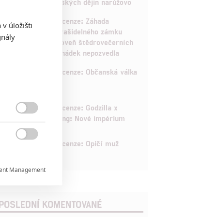
českých dějin narůžovo
5
Recenze: Záhada
v úložišti
strašidelného zámku
gnály
úroveň štědrovečerních
pohádek nepozvedla
8
Recenze: Občanská válka
6
Recenze: Godzilla x

Kong: Nové impérium
8
Recenze: Opičí muž

ent Management


POSLEDNÍ KOMENTOVANÉ