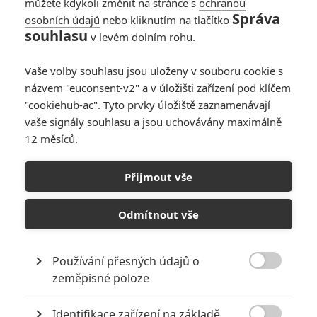
můžete kdykoli změnit na stránce s
ochranou
Správa
osobních údajů
nebo kliknutím na tlačítko
souhlasu
v levém dolním rohu.
Vaše volby souhlasu jsou uloženy v souboru cookie s
názvem "euconsent-v2" a v úložišti zařízení pod klíčem
"cookiehub-ac". Tyto prvky úložiště zaznamenávají
vaše signály souhlasu a jsou uchovávány maximálně
12 měsíců.
V letu: Na Netflix přistála
velká loupež ve vzduchu
Přijmout vše
Napsal:
Petr Slavík - (Anarvin)
, 12.01.2024 06:19
Odmítnout vše
Používání přesných údajů o

zeměpisné poloze
Identifikace zařízení na základě