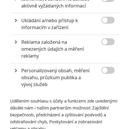

aktivně vyžádaných informací
Ukládání a/nebo přístup k

informacím v zařízení
Netflix
Reklama založená na
Zobrazit dalších 5 obrázků

omezených údajích a měření
reklamy
Závěrečná upoutávka láká na velký lupičský thriller.
Recenze ale moc lákavě nezní.
Personalizovaný obsah, měření

obsahu, průzkum publika a
Ode dnešního dne bude na
Netflixu
k vidění nový lupičský
vývoj služeb
thriller
V letu
(
Lift
). A teď jestli je to dobrá zpráva. Jde o
výpravný film s výrazným obsazením (
Kevin Hart
,
Gugu
Udělením souhlasu s účely a funkcemi zde uvedenými
Mbatha-Raw
,
Vincent D'Onofrio
,
Sam Worthington
,
Billy
dáváte nám i našim partnerům možnost: Zajištění
Magnussen
,
Jean Reno
), který v trailerech slibuje divokou
bezpečnosti, předcházení a zjišťování podvodů a
loupež v oblacích. Film natočil
F. Gary Gray
, který má za
odstraňování chyb, Poskytování a zobrazování
sebou už jeden slušný heist film –
Loupež po Italsku
.
reklamy a obsahu