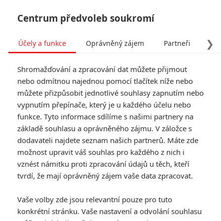
Centrum předvoleb soukromí
❯
Účely a funkce
Oprávněný zájem
Partneři
Pro
Tog
Shromažďování a zpracování dat můžete přijmout
navi
nebo odmítnou najednou pomocí tlačítek níže nebo
můžete přizpůsobit jednotlivé souhlasy zapnutím nebo
vypnutím přepínače, který je u každého účelu nebo
funkce. Tyto informace sdílíme s našimi partnery na
základě souhlasu a oprávněného zájmu. V záložce s
dodavateli najdete seznam našich partnerů. Máte zde
možnost upravit váš souhlas pro každého z nich i
vznést námitku proti zpracování údajů u těch, kteří
tvrdí, že mají oprávněný zájem vaše data zpracovat.
Vaše volby zde jsou relevantní pouze pro tuto
konkrétní stránku. Vaše nastavení a odvolání souhlasu