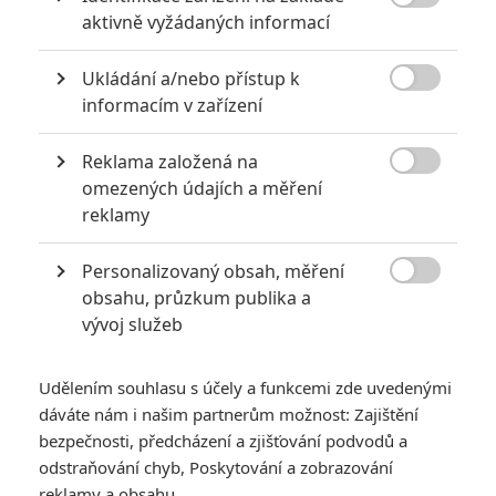

aktivně vyžádaných informací
Ukládání a/nebo přístup k

informacím v zařízení
Reklama založená na
Sony Pictures

omezených údajích a měření
reklamy
Barbie není ani zdaleka jediná hračka, kterou se
společnost Mattel rozhodla dostrkat do kin. Diesel
Personalizovaný obsah, měření
vyráží mezi roboty.

obsahu, průzkum publika a
vývoj služeb
Barbie
vydělává tolik peněz, že už si hračkářská společnost
Mattel
brousí zuby na pokračování
. To je ale jen začátek. V
licenčním skladu chytá prach celá řada dalších hraček, které
Udělením souhlasu s účely a funkcemi zde uvedenými
dáváte nám i našim partnerům možnost: Zajištění
se dosud na velká plátna nepodívaly.
Mattel
to hodlá napravit,
bezpečnosti, předcházení a zjišťování podvodů a
takže se bude dojit na všech frontách. Jednou z hraček, co
odstraňování chyb, Poskytování a zobrazování
má namířeno do kin, jsou také
Rock ‘Em Sock ‘Em Robots
.
reklamy a obsahu