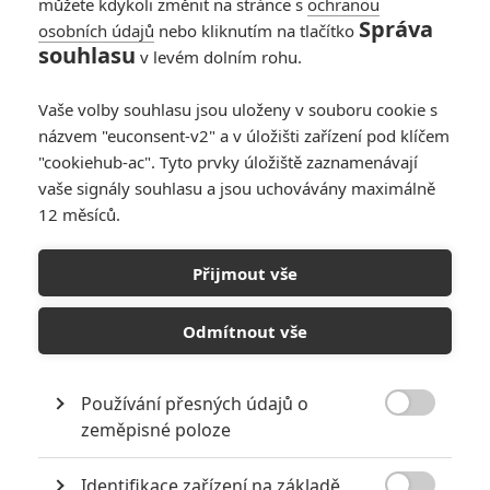
můžete kdykoli změnit na stránce s
ochranou
Správa
osobních údajů
nebo kliknutím na tlačítko
souhlasu
v levém dolním rohu.
Vaše volby souhlasu jsou uloženy v souboru cookie s
názvem "euconsent-v2" a v úložišti zařízení pod klíčem
"cookiehub-ac". Tyto prvky úložiště zaznamenávají
vaše signály souhlasu a jsou uchovávány maximálně
12 měsíců.
Rock ‘Em Sock ‘Em Robots:
Vin Diesel chce vlastní
Přijmout vše
hračkářský mega hit
Odmítnout vše
Napsal:
Petr Slavík - (Anarvin)
, 27.07.2023 18:59
Používání přesných údajů o

zeměpisné poloze
Identifikace zařízení na základě