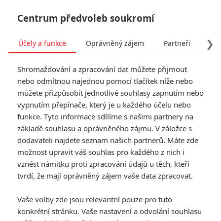
Centrum předvoleb soukromí
❯
Účely a funkce
Oprávněný zájem
Partneři
Pro
Tog
Shromažďování a zpracování dat můžete přijmout
navi
nebo odmítnou najednou pomocí tlačítek níže nebo
můžete přizpůsobit jednotlivé souhlasy zapnutím nebo
vypnutím přepínače, který je u každého účelu nebo
funkce. Tyto informace sdílíme s našimi partnery na
základě souhlasu a oprávněného zájmu. V záložce s
dodavateli najdete seznam našich partnerů. Máte zde
možnost upravit váš souhlas pro každého z nich i
vznést námitku proti zpracování údajů u těch, kteří
tvrdí, že mají oprávněný zájem vaše data zpracovat.
Vaše volby zde jsou relevantní pouze pro tuto
konkrétní stránku. Vaše nastavení a odvolání souhlasu