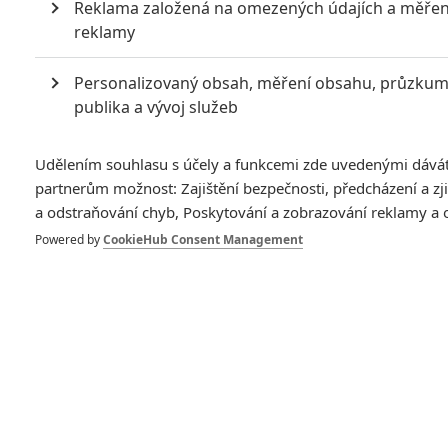
Reklama založená na omezených údajích a měřen
reklamy
Personalizovaný obsah, měření obsahu, průzku
publika a vývoj služeb
Disney potřebuje peníze, a tak už za dva týdny přiletí do
Udělením souhlasu s účely a funkcemi zde uvedenými dává
partnerům možnost: Zajištění bezpečnosti, předcházení a z
kin direct-to-dvd spin-off Aut.
a odstraňování chyb, Poskytování a zobrazování reklamy a
Studio
Walt Disney Pictures
se po úspěšných
Autech
a méně
Powered by
CookieHub Consent Management
zdařilých (ale neméně úspěšných)
Autech
2 rozhodlo, že svět
aut obohatí Letadly. Avšak pozor, zatímco
Auta
připravoval
pro Disneyho Pixar, Letadla si Disney připraví sám. Jako
první se z chystané trilogie podívá do našich kin film s
jednoduchým názvem
Planes
(
Letadla
), jehož česká
premiéra je naplánována na
22. 8.
.
Režie tohoto kousku, který měl být původně určen pouze pro