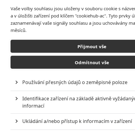
Vaše volby souhlasu jsou uloženy v souboru cookie s názv
a v úložišti zařízení pod klíčem "cookiehub-ac". Tyto prvky ú
zaznamenávají vaše signály souhlasu a jsou uchovávány m
měsíců.
Přijmout vše
Odmítnout vše
Letadla: Spin-off Aut se
blíží
Používání přesných údajů o zeměpisné poloze
Napsal:
Kateřina Halamková - (Knifi)
, 14.08.2013 19:45
Identifikace zařízení na základě aktivně vyžádaný
informací
Ukládání a/nebo přístup k informacím v zařízení