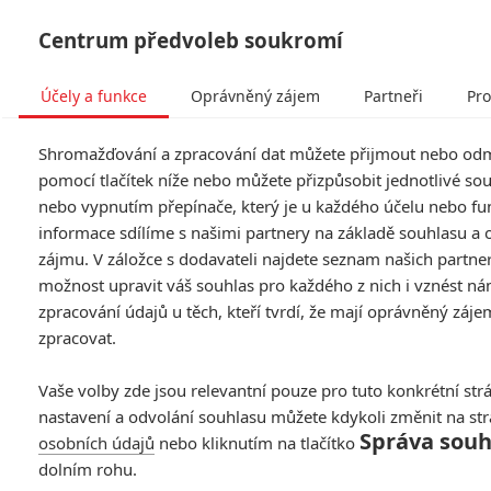
Centrum předvoleb soukromí
Účely a funkce
Oprávněný zájem
Partneři
Pro
Tog
Shromažďování a zpracování dat můžete přijmout nebo od
navi
pomocí tlačítek níže nebo můžete přizpůsobit jednotlivé so
nebo vypnutím přepínače, který je u každého účelu nebo fu
informace sdílíme s našimi partnery na základě souhlasu a
zájmu. V záložce s dodavateli najdete seznam našich partne
možnost upravit váš souhlas pro každého z nich i vznést ná
zpracování údajů u těch, kteří tvrdí, že mají oprávněný záje
zpracovat.
Vaše volby zde jsou relevantní pouze pro tuto konkrétní str
nastavení a odvolání souhlasu můžete kdykoli změnit na st
Správa souh
osobních údajů
nebo kliknutím na tlačítko
dolním rohu.