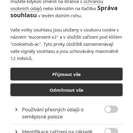
můžete kdykoli změnit na stránce s
ochranou
Správa
osobních údajů
nebo kliknutím na tlačítko
souhlasu
v levém dolním rohu.
Vaše volby souhlasu jsou uloženy v souboru cookie s
názvem "euconsent-v2" a v úložišti zařízení pod klíčem
"cookiehub-ac". Tyto prvky úložiště zaznamenávají
vaše signály souhlasu a jsou uchovávány maximálně
12 měsíců.
On se bojí: Z cesty k mámě
se pro jednoho srábka
Přijmout vše
stává hotový Pán prstenů
Odmítnout vše
Napsal:
Petr Slavík - (Anarvin)
, 01.04.2023 22:39
Používání přesných údajů o

zeměpisné poloze
Identifikace zařízení na základě