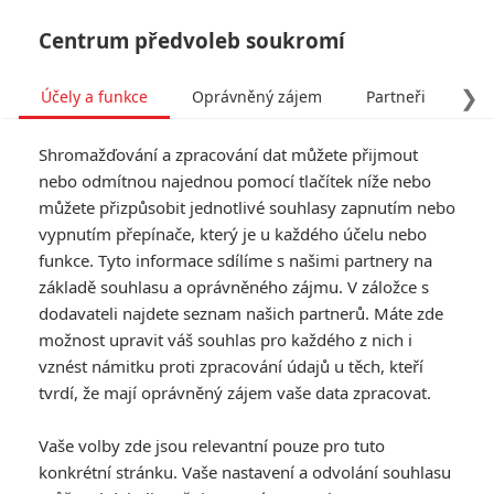
Centrum předvoleb soukromí
❯
Účely a funkce
Oprávněný zájem
Partneři
Pro
Tog
Shromažďování a zpracování dat můžete přijmout
navi
nebo odmítnou najednou pomocí tlačítek níže nebo
můžete přizpůsobit jednotlivé souhlasy zapnutím nebo
vypnutím přepínače, který je u každého účelu nebo
funkce. Tyto informace sdílíme s našimi partnery na
základě souhlasu a oprávněného zájmu. V záložce s
dodavateli najdete seznam našich partnerů. Máte zde
možnost upravit váš souhlas pro každého z nich i
vznést námitku proti zpracování údajů u těch, kteří
tvrdí, že mají oprávněný zájem vaše data zpracovat.
Vaše volby zde jsou relevantní pouze pro tuto
konkrétní stránku. Vaše nastavení a odvolání souhlasu