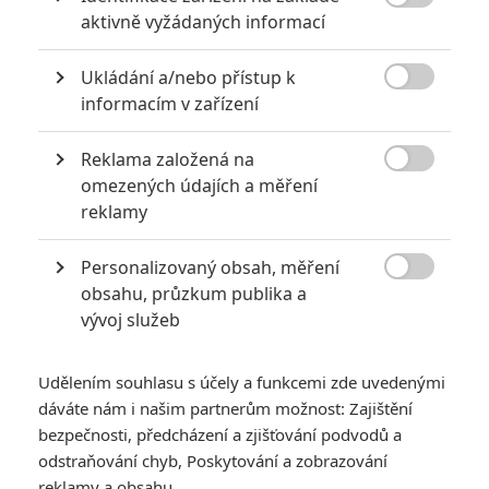

aktivně vyžádaných informací
Ukládání a/nebo přístup k

informacím v zařízení
Reklama založená na
A24

omezených údajích a měření
Zobrazit dalších 6 obrázků
reklamy
Personalizovaný obsah, měření
Představitel Jokera Joaquin Phoenix míří do českých kin

obsahu, průzkum publika a
s ohňostrojem kreativity. Pusťte si novou upoutávku.
vývoj služeb
Skvělá zpráva pro fanoušky
Ariho Astera
, autora
Děsivého
dědictví
a
Slunovratu
. Jeho novinka se bude promítat v
Udělením souhlasu s účely a funkcemi zde uvedenými
českých kinech a to už od
20. dubna
.
Beau Is Afraid
u nás
dáváte nám i našim partnerům možnost: Zajištění
bude uvedeno pod názvem
On se bojí
.
bezpečnosti, předcházení a zjišťování podvodů a
odstraňování chyb, Poskytování a zobrazování
Čtěte také:
Nejlepší a nejodpudivější pavoučí filmy
reklamy a obsahu