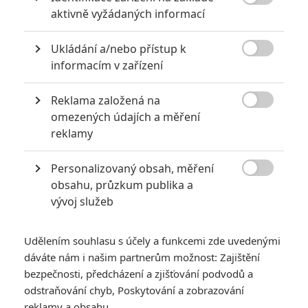

aktivně vyžádaných informací
Ukládání a/nebo přístup k

informacím v zařízení
Reklama založená na
Rubber Tree Productions

omezených údajích a měření
Zobrazit dalších 6 obrázků
reklamy
Personalizovaný obsah, měření
J.K. Simmons se zdánlivě bezdůvodně pokouší uštvat a

obsahu, průzkum publika a
zabít uprostřed lesů mladou dívku.
vývoj služeb
J.K. Simmons
dokáže ve filmech působit jako laskavý
člověk, ale také jako extrémní pruďas. Jen si vzpomeňte na
Udělením souhlasu s účely a funkcemi zde uvedenými
jeho výkon v roli sadistického hudebního učitele ve snímku
dáváte nám i našim partnerům možnost: Zajištění
Whiplash
. Tentokrát bude rovnou za vraha.
bezpečnosti, předcházení a zjišťování podvodů a
odstraňování chyb, Poskytování a zobrazování
Ve filmu
You Can’t Run Forever
(
Nemůžeš utíkat věčně
)
reklamy a obsahu