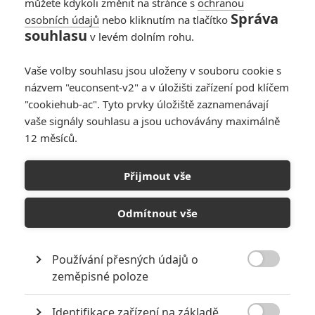
můžete kdykoli změnit na stránce s
ochranou
Správa
osobních údajů
nebo kliknutím na tlačítko
souhlasu
v levém dolním rohu.
Vaše volby souhlasu jsou uloženy v souboru cookie s
názvem "euconsent-v2" a v úložišti zařízení pod klíčem
"cookiehub-ac". Tyto prvky úložiště zaznamenávají
vaše signály souhlasu a jsou uchovávány maximálně
12 měsíců.
You Can’t Run Forever:
Sociopatický zabiják loví v
Přijmout vše
lese teenagerku
Odmítnout vše
Napsal:
Petr Slavík - (Anarvin)
, 23.09.2022 06:00
Používání přesných údajů o

zeměpisné poloze
Identifikace zařízení na základě