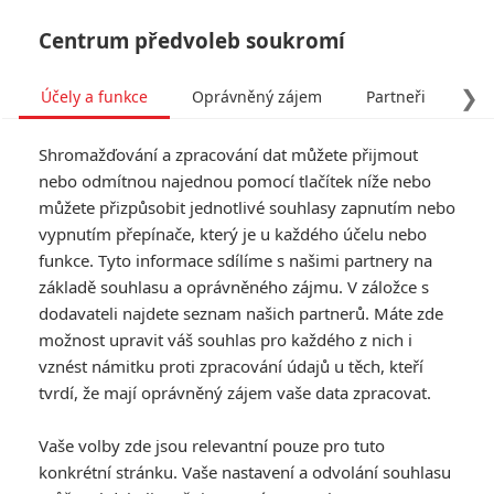
Centrum předvoleb soukromí
❯
Účely a funkce
Oprávněný zájem
Partneři
Pro
Tog
Shromažďování a zpracování dat můžete přijmout
navi
nebo odmítnou najednou pomocí tlačítek níže nebo
můžete přizpůsobit jednotlivé souhlasy zapnutím nebo
vypnutím přepínače, který je u každého účelu nebo
funkce. Tyto informace sdílíme s našimi partnery na
základě souhlasu a oprávněného zájmu. V záložce s
dodavateli najdete seznam našich partnerů. Máte zde
možnost upravit váš souhlas pro každého z nich i
vznést námitku proti zpracování údajů u těch, kteří
tvrdí, že mají oprávněný zájem vaše data zpracovat.
Vaše volby zde jsou relevantní pouze pro tuto
konkrétní stránku. Vaše nastavení a odvolání souhlasu