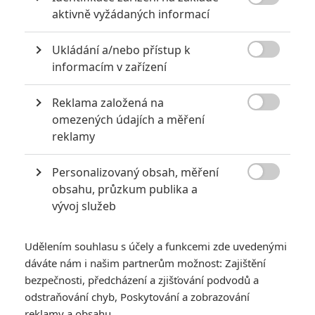

aktivně vyžádaných informací
Ukládání a/nebo přístup k

informacím v zařízení
Reklama založená na
Lionsgate

omezených údajích a měření
Zobrazit dalších 7 obrázků
reklamy
Personalizovaný obsah, měření
Ve třetím dílu svojí stěžejní životní série Smith silně

obsahu, průzkum publika a
rekapituluje a jde hodně meta.
vývoj služeb
Clerks
, alias
Mladí muži za pultem
, pomáhali v roce 1994
posílit myšlenku, že k natáčení celovečeráků nepotřebujete
Udělením souhlasu s účely a funkcemi zde uvedenými
bohaté studio v zádech. Stačí vám pár desítek tisíc dolarů
dáváte nám i našim partnerům možnost: Zajištění
vypravěčská slina. Krom toho, že snímek stál u zrodu
bezpečnosti, předcházení a zjišťování podvodů a
odstraňování chyb, Poskytování a zobrazování
devadesátkové nezávislé vlny, tak především nastartoval
reklamy a obsahu