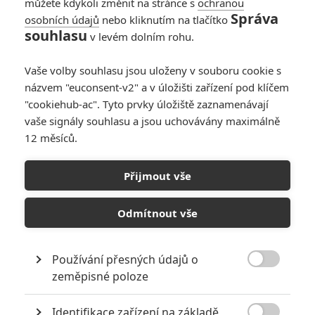
můžete kdykoli změnit na stránce s
ochranou
Správa
osobních údajů
nebo kliknutím na tlačítko
souhlasu
v levém dolním rohu.
Vaše volby souhlasu jsou uloženy v souboru cookie s
názvem "euconsent-v2" a v úložišti zařízení pod klíčem
"cookiehub-ac". Tyto prvky úložiště zaznamenávají
vaše signály souhlasu a jsou uchovávány maximálně
12 měsíců.
Clerks III: Kevin Smith se
ještě jednou vrací za pult –
Přijmout vše
trailer
Odmítnout vše
Napsal:
Petr Slavík - (Anarvin)
, 07.07.2022 12:51
Používání přesných údajů o

zeměpisné poloze
Identifikace zařízení na základě