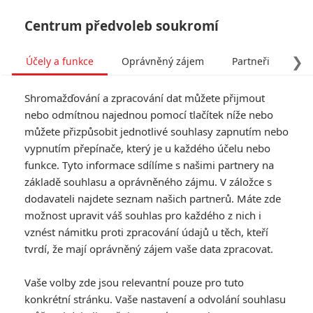
Centrum předvoleb soukromí
❯
Účely a funkce
Oprávněný zájem
Partneři
Pro
Tog
Shromažďování a zpracování dat můžete přijmout
navi
nebo odmítnou najednou pomocí tlačítek níže nebo
můžete přizpůsobit jednotlivé souhlasy zapnutím nebo
vypnutím přepínače, který je u každého účelu nebo
funkce. Tyto informace sdílíme s našimi partnery na
základě souhlasu a oprávněného zájmu. V záložce s
dodavateli najdete seznam našich partnerů. Máte zde
možnost upravit váš souhlas pro každého z nich i
vznést námitku proti zpracování údajů u těch, kteří
tvrdí, že mají oprávněný zájem vaše data zpracovat.
Vaše volby zde jsou relevantní pouze pro tuto
konkrétní stránku. Vaše nastavení a odvolání souhlasu