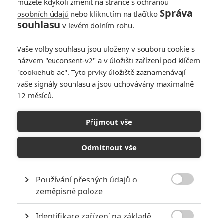
můžete kdykoli změnit na stránce s
ochranou
Správa
osobních údajů
nebo kliknutím na tlačítko
souhlasu
v levém dolním rohu.
Vaše volby souhlasu jsou uloženy v souboru cookie s
názvem "euconsent-v2" a v úložišti zařízení pod klíčem
"cookiehub-ac". Tyto prvky úložiště zaznamenávají
vaše signály souhlasu a jsou uchovávány maximálně
12 měsíců.
Box Office: Mimoni v
pokladnách kin boří rekordy
Přijmout vše
Napsal:
Petr Slavík - (Anarvin)
, 03.07.2022 21:36
Odmítnout vše
Používání přesných údajů o

zeměpisné poloze
Identifikace zařízení na základě