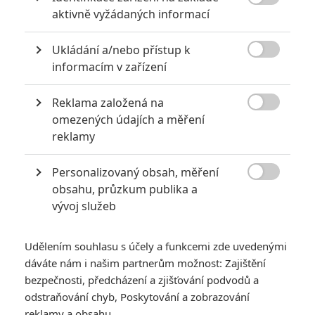

aktivně vyžádaných informací
Ukládání a/nebo přístup k

informacím v zařízení
Universal Pictures
Reklama založená na
Zobrazit dalších 8 obrázků

omezených údajích a měření
reklamy
Top Gun stále dělá parádní výsledky, Elvis a Jurský svět
se drží. Rakeťák je v průšvihu.
Personalizovaný obsah, měření

obsahu, průzkum publika a
Ve Spojených státech se v pondělí slaví Den nezávislosti.
vývoj služeb
Kina tedy prožívají další prodloužený víkend a diváci velice
slušně utrácejí. Pojďme na to. Na vrcholu žebříčku tržeb jsou
Udělením souhlasu s účely a funkcemi zde uvedenými
žluťáskové.
Já, padouch
byl fajn, dvě pokračování do velké
dáváte nám i našim partnerům možnost: Zajištění
míry pouze opakovala to, co napoprvé fungovalo. V
bezpečnosti, předcházení a zjišťování podvodů a
samostatném filmu to
Mimoňům
už moc nefungovalo,
odstraňování chyb, Poskytování a zobrazování
protože jsou přesně ten typ vedlejší postavy, co je fajn jako
reklamy a obsahu