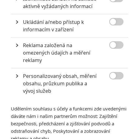

aktivně vyžádaných informací
Ukládání a/nebo přístup k

informacím v zařízení
Reklama založená na
Sony Pictures

omezených údajích a měření
Zobrazit další 2 obrázky
reklamy
Personalizovaný obsah, měření
Svezte se s Bradem Pittem rychlovlakem plným

obsahu, průzkum publika a
nájemných vrahů.
vývoj služeb
Začala virální kampaň chystaného akčního snímku
Bullet
Train
. Čerstvě bylo zveřejněno video, které se tváří jako
Udělením souhlasu s účely a funkcemi zde uvedenými
reklama na vlakovou společnost Nippon Speed Line
dáváte nám i našim partnerům možnost: Zajištění
(Nipponská rychlostní linka). Zároveň ale v reklamě
bezpečnosti, předcházení a zjišťování podvodů a
odstraňování chyb, Poskytování a zobrazování
promlouvá
Brad Pitt
, jedna z hlavních hvězd filmu. Pitta také
reklamy a obsahu