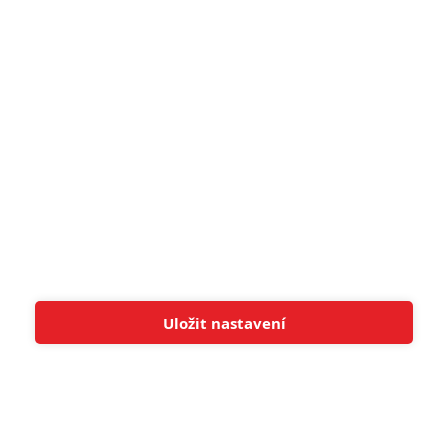
pohádek nepozvedla
8
Recenze: Občanská válka
6
Recenze: Godzilla x Kong: Nové
impérium
8
Recenze: Opičí muž
POSLEDNÍ KOMENTOVANÉ
Uložit nastavení
Tato stránka používá soubory cookies.
Více informací
Rozumím
3
ČLÁNEK | 01.08.2026 16:40
Marvel nečekaně zrušil již schválené pokračování
433
FILM | 01.08.2026 07:11
拆彈專家