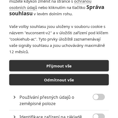
můžete kdykoli změnit na stránce s
ochranou
Správa
osobních údajů
nebo kliknutím na tlačítko
souhlasu
v levém dolním rohu.
Vaše volby souhlasu jsou uloženy v souboru cookie s
názvem "euconsent-v2" a v úložišti zařízení pod klíčem
"cookiehub-ac". Tyto prvky úložiště zaznamenávají
vaše signály souhlasu a jsou uchovávány maximálně
12 měsíců.
Bullet Train: První teaser
nás zve do zabijáckého
Přijmout vše
vlaku
Odmítnout vše
Napsal:
Petr Slavík - (Anarvin)
, 25.02.2022 13:32
Používání přesných údajů o

zeměpisné poloze
Identifikace zařízení na základě