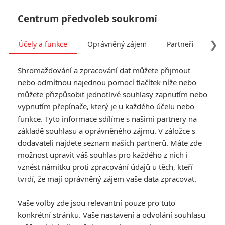
Centrum předvoleb soukromí
❯
Účely a funkce
Oprávněný zájem
Partneři
Pro
Tog
Shromažďování a zpracování dat můžete přijmout
navi
nebo odmítnou najednou pomocí tlačítek níže nebo
můžete přizpůsobit jednotlivé souhlasy zapnutím nebo
vypnutím přepínače, který je u každého účelu nebo
funkce. Tyto informace sdílíme s našimi partnery na
základě souhlasu a oprávněného zájmu. V záložce s
dodavateli najdete seznam našich partnerů. Máte zde
možnost upravit váš souhlas pro každého z nich i
vznést námitku proti zpracování údajů u těch, kteří
tvrdí, že mají oprávněný zájem vaše data zpracovat.
Vaše volby zde jsou relevantní pouze pro tuto
konkrétní stránku. Vaše nastavení a odvolání souhlasu