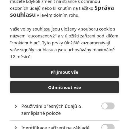
můžete kdykoli změnit na stránce s
ochranou
Správa
osobních údajů
nebo kliknutím na tlačítko
souhlasu
v levém dolním rohu.
Vaše volby souhlasu jsou uloženy v souboru cookie s
názvem "euconsent-v2" a v úložišti zařízení pod klíčem
"cookiehub-ac". Tyto prvky úložiště zaznamenávají
vaše signály souhlasu a jsou uchovávány maximálně
12 měsíců.
The Flash: Dva Flashové,
Supergirl a další Batman v
Přijmout vše
prvním teaseru
Odmítnout vše
Napsal:
Petr Slavík - (Anarvin)
, 17.10.2021 06:00
Používání přesných údajů o

zeměpisné poloze
Identifikace zařízení na základě