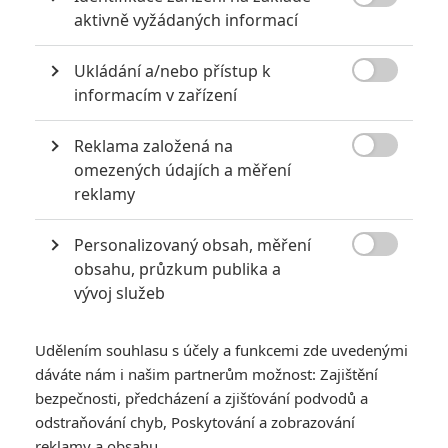

aktivně vyžádaných informací
Ukládání a/nebo přístup k

informacím v zařízení
Reklama založená na
Warner Bros.

omezených údajích a měření
Zobrazit další 2 obrázky
reklamy
Personalizovaný obsah, měření
První upoutávka představuje komiksový příběh o

obsahu, průzkum publika a
cestování napříč časem a paralelními světy.
vývoj služeb
Barry Allen, alias
The Flash
v podání
Ezry Millera
se poprvé
zběžně divákům představil v
Batman v Superman
z roku
Udělením souhlasu s účely a funkcemi zde uvedenými
2016. O rok později už dostal větší prostor v
Justice League
,
dáváte nám i našim partnerům možnost: Zajištění
avšak na samostatný film stále ještě čeká. Naštěstí už
bezpečnosti, předcházení a zjišťování podvodů a
odstraňování chyb, Poskytování a zobrazování
nebude čekat příliš dlouho, protože film je dotočený. A to
reklamy a obsahu