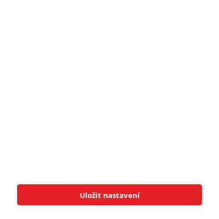
narůžovo
5
Recenze: Záhada strašidelného
zámku úroveň štědrovečerních
pohádek nepozvedla
8
Recenze: Občanská válka
6
Recenze: Godzilla x Kong: Nové
impérium
8
Recenze: Opičí muž
POSLEDNÍ KOMENTOVANÉ
Uložit nastavení
Tato stránka používá soubory cookies.
Více informací
Rozumím
3
ČLÁNEK | 01.08.2026 16:40