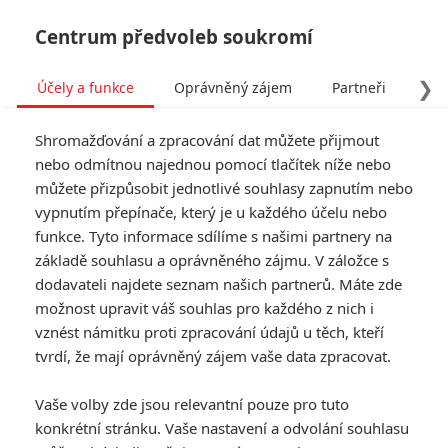
Centrum předvoleb soukromí
❯
Účely a funkce
Oprávněný zájem
Partneři
Pro
Tog
Shromažďování a zpracování dat můžete přijmout
navi
nebo odmítnou najednou pomocí tlačítek níže nebo
můžete přizpůsobit jednotlivé souhlasy zapnutím nebo
vypnutím přepínače, který je u každého účelu nebo
funkce. Tyto informace sdílíme s našimi partnery na
základě souhlasu a oprávněného zájmu. V záložce s
dodavateli najdete seznam našich partnerů. Máte zde
možnost upravit váš souhlas pro každého z nich i
vznést námitku proti zpracování údajů u těch, kteří
tvrdí, že mají oprávněný zájem vaše data zpracovat.
Vaše volby zde jsou relevantní pouze pro tuto
konkrétní stránku. Vaše nastavení a odvolání souhlasu