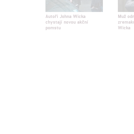
Autoři Johna Wicka
Muž odn
chystají novou akční
zremaku
pomstu
Wicka