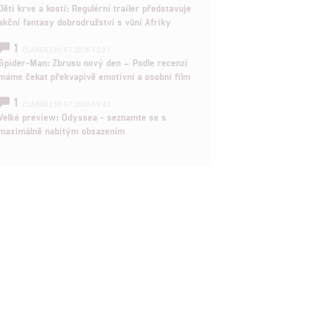
Děti krve a kostí: Regulérní trailer představuje
akční fantasy dobrodružství s vůní Afriky
1
ČLÁNEK | 30.07.2026 12:31
Spider-Man: Zbrusu nový den – Podle recenzí
máme čekat překvapivě emotivní a osobní film
1
ČLÁNEK | 30.07.2026 03:42
Velké preview: Odyssea - seznamte se s
maximálně nabitým obsazením