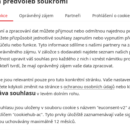
 předvoleb soukromí
 vlastně už specialistou na akční žánr. Napsal trilogii
and The Winter Soldier
, letošní akčňák
Nikdo
,
nkce
Oprávněný zájem
Partneři
Prohlášení o cookie
e Agent
, kde špion cestuje časem, nebo minisérii
The
 hotelu z Wickova světa.
í a zpracování dat můžete přijmout nebo odmítnou najednou po
žete přizpůsobit jednotlivé souhlasy zapnutím nebo vypnutím pře
posiluje už tak impozantní obsazení
účelu nebo funkce. Tyto informace sdílíme s našimi partnery na 
vě novinky
Coyote Blue
. V té zdánlivě obyčejný muž
rávněného zájmu. V záložce s dodavateli najdete seznam našich 
ost upravit váš souhlas pro každého z nich i vznést námitku pro
 Route 66 tajuplný náklad a nelítostný zločinecký
 kteří tvrdí, že mají oprávněný zájem vaše data zpracovat.
 bude muset hrdina využít svoje smrtící dovednosti.
známý ze seriálu
Tohle jsme my
, z
Black Panthera
nebo
e jsou relevantní pouze pro tuto konkrétní stránku. Vaše nastave
ete kdykoli změnit na stránce s
ochranou osobních údajů
nebo kl
mku chopila převážně seriálová tvůrkyně
Hanelle M.
áva souhlasu
v levém dolním rohu.
ham
). Kolstad je jedním z producentů filmu. Práva na
uhlasu jsou uloženy v souboru cookie s názvem "euconsent-v2" a 
o je ilustrační, Sterling K. Brown v Predátorovi: Evoluce
klíčem "cookiehub-ac". Tyto prvky úložiště zaznamenávají vaše si
sou uchovávány maximálně 12 měsíců.
Zdroj:
Slashfilm