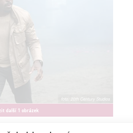
20th Century Studios
it další 1 obrázek
own zkusí další akční roli.