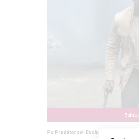
Zobraz
Po Predátorovi: Evoluci si Sterling K. Br