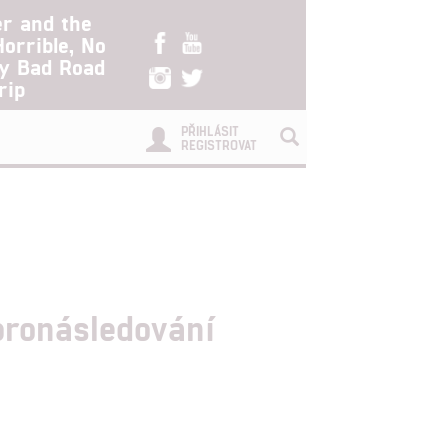
er and the
Horrible, No
ry Bad Road
rip
PŘIHLÁSIT
REGISTROVAT
pronásledování