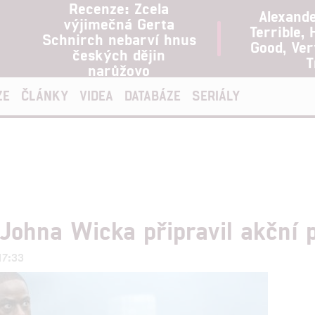
Recenze: Zcela
Alexand
výjimečná Gerta
Terrible, 
Schnirch nebarví hnus
Good, Ve
českých dějin
T
narůžovo
ZE
ČLÁNKY
VIDEA
DATABÁZE
SERIÁLY
 Johna Wicka připravil akční 
17:33