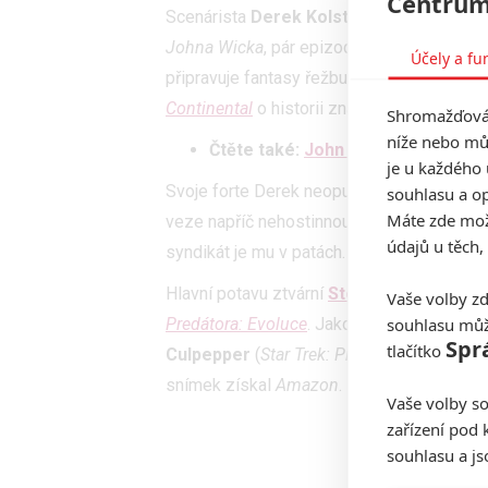
Centrum
Scenárista
Derek Kolstad
je v dnešní době
Johna Wicka
, pár epizod série
The Falcon 
Účely a fu
připravuje fantasy řežbu
Hellsing
, film
Tim
Continental
o historii známého zabijáckého
Shromažďován
níže nebo mů
Čtěte také:
John Wick 4 dál a dál 
je u každého 
Svoje forte Derek neopustil ani při přípra
souhlasu a op
Máte zde možn
veze napříč nehostinnou krajinou po slavné
údajů u těch,
syndikát je mu v patách. Při boji o přežití
Hlavní potavu ztvární
Sterling K. Brown
, 
Vaše volby zd
souhlasu můž
Predátora:
Evoluce
. Jako režisérka se sní
Spr
tlačítko
Culpepper
(
Star Trek: Picard, Lucifer, Got
snímek získal
Amazon
.
Vaše volby so
Fot
zařízení pod 
souhlasu a j