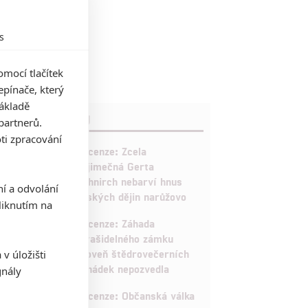
s
mocí tlačítek
pínače, který
základě
RECENZE FILMŮ
partnerů.
ti zpracování
10
Recenze: Zcela
výjimečná Gerta
Schnirch nebarví hnus
ní a odvolání
českých dějin narůžovo
iknutím na
5
Recenze: Záhada
strašidelného zámku
úroveň štědrovečerních
v úložišti
pohádek nepozvedla
gnály
8
Recenze: Občanská válka