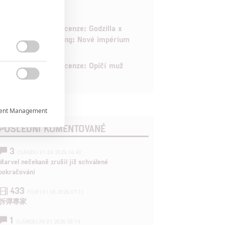
6
Recenze: Godzilla x
Kong: Nové impérium

8
Recenze: Opičí muž

ent Management

POSLEDNÍ KOMENTOVANÉ

3
ČLÁNEK | 01.08.2026 16:40
Marvel nečekaně zrušil již schválené

pokračování
433
FILM | 01.08.2026 07:11
rtnerům
拆彈專家
ání chyb,
1
ČLÁNEK | 30.07.2026 20:14