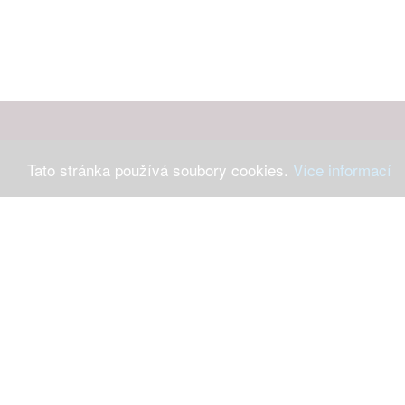
Tato stránka používá soubory cookies.
Více informací
Máte-li 
Ochrana osob