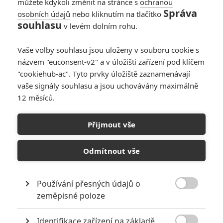
můžete kdykoli změnit na stránce s
ochranou
Správa
osobních údajů
nebo kliknutím na tlačítko
souhlasu
v levém dolním rohu.
Vaše volby souhlasu jsou uloženy v souboru cookie s
názvem "euconsent-v2" a v úložišti zařízení pod klíčem
"cookiehub-ac". Tyto prvky úložiště zaznamenávají
vaše signály souhlasu a jsou uchovávány maximálně
12 měsíců.
Box Office: Rychle a zběsile
9 nalilo do pokladen kin
Přijmout vše
nové palivo
Odmítnout vše
Napsal:
Milan Brousil - (Brousitch)
, 27.06.2021 21:12
Používání přesných údajů o

zeměpisné poloze
Identifikace zařízení na základě