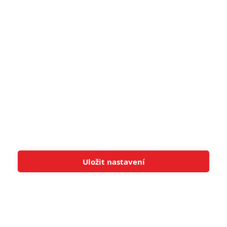
pohádek nepozvedla
8
Recenze: Občanská válka
6
Recenze: Godzilla x Kong: Nové
impérium
8
Recenze: Opičí muž
POSLEDNÍ KOMENTOVANÉ
Uložit nastavení
Tato stránka používá soubory cookies.
Více informací
Rozumím
3
ČLÁNEK | 01.08.2026 16:40
Marvel nečekaně zrušil již schválené pokračování
433
FILM | 01.08.2026 07:11
拆彈專家