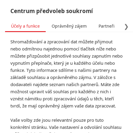
Centrum předvoleb soukromí
❯
Účely a funkce
Oprávněný zájem
Partneři
Pro
Tog
Shromažďování a zpracování dat můžete přijmout
navi
nebo odmítnou najednou pomocí tlačítek níže nebo
můžete přizpůsobit jednotlivé souhlasy zapnutím nebo
vypnutím přepínače, který je u každého účelu nebo
funkce. Tyto informace sdílíme s našimi partnery na
základě souhlasu a oprávněného zájmu. V záložce s
dodavateli najdete seznam našich partnerů. Máte zde
možnost upravit váš souhlas pro každého z nich i
vznést námitku proti zpracování údajů u těch, kteří
tvrdí, že mají oprávněný zájem vaše data zpracovat.
Vaše volby zde jsou relevantní pouze pro tuto
konkrétní stránku. Vaše nastavení a odvolání souhlasu