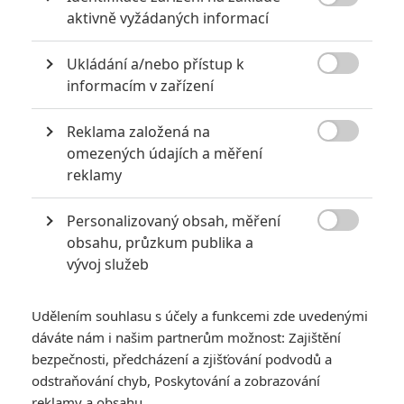

aktivně vyžádaných informací
Ukládání a/nebo přístup k

informacím v zařízení
Reklama založená na
Universal

omezených údajích a měření
reklamy
V pokladnách kin jeden z nejvyšších výkonů od začátku
pandemie. Můžeme návrat filmu považovat za
Personalizovaný obsah, měření
dokonaný?

obsahu, průzkum publika a
vývoj služeb
Konec června přináší do Spojených států devátý díl
Rychle a
zběsile
, který rovnou zařazuje v americkém kasovním trhu
trochu jinou rychlost. Film totiž utržil během premiérového
Udělením souhlasu s účely a funkcemi zde uvedenými
dáváte nám i našim partnerům možnost: Zajištění
víkendu
70 milionů
dolarů, což je nejlepší tržba během
bezpečnosti, předcházení a zjišťování podvodů a
pandemie. Jenom v pátek film udělal 30 mega, na což některé
odstraňování chyb, Poskytování a zobrazování
filmy doposud potřebovaly celý víkend, ne-li týden. Někteří
reklamy a obsahu