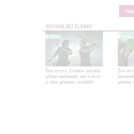
Vst
Udělením sou
možnost: Zaji
SOUVISEJÍCÍ ČLÁNKY
Poskytování 
Živí mrtví: Zrušení seriálu
Živí mr
přišlo nečekaně, ani tvůrci
komediá
o něm předem nevěděli
plného