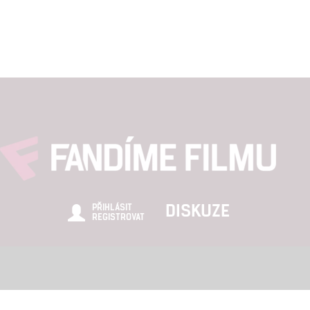
DISKUZE
PŘIHLÁSIT
REGISTROVAT
Šéfredaktor webu je
Petr Slavík
, e-mail
redakce@fandimefilmu.cz
zájem o inzerci na našem webu napište nám na e-mail
redakce@fandime
ních údajů
|
Zásady používání cookies
|
Pravidla webu
|
Upravit nasta