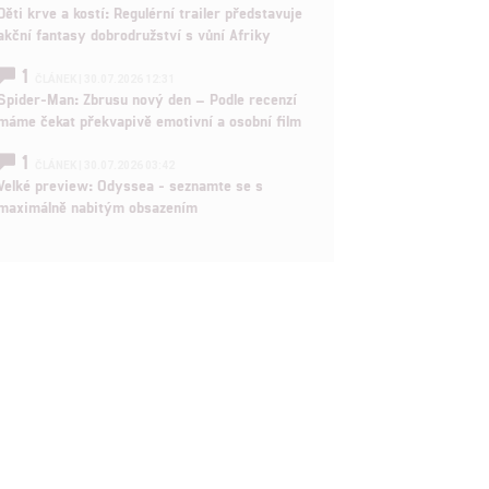
Děti krve a kostí: Regulérní trailer představuje
akční fantasy dobrodružství s vůní Afriky
rtnerům
ání chyb,
1
ČLÁNEK | 30.07.2026 12:31
Spider-Man: Zbrusu nový den – Podle recenzí
máme čekat překvapivě emotivní a osobní film
1
ČLÁNEK | 30.07.2026 03:42
Velké preview: Odyssea - seznamte se s
maximálně nabitým obsazením