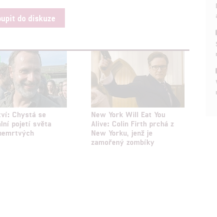
oupit do diskuze
hlasu s účely a funkcemi zde uvedenými dáváte nám i našim pa
štění bezpečnosti, předcházení a zjišťování podvodů a odstraňov
a zobrazování reklamy a obsahu
tví: Chystá se
New York Will Eat You
lní pojetí světa
Alive: Colin Firth prchá z
 nemrtvých
New Yorku, jenž je
zamořený zombíky