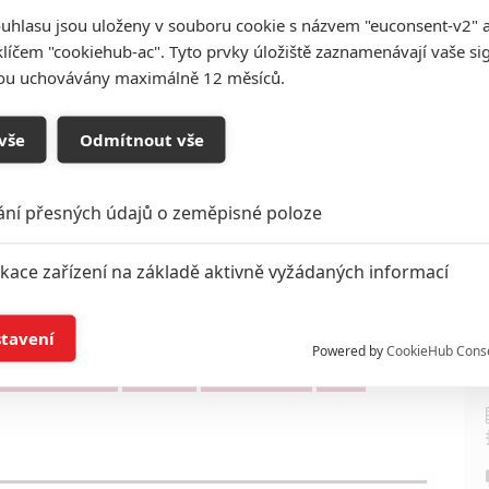
ning Tatum
a
Reid Carolin
. Film vzniká v čínsko-
uhlasu jsou uloženy v souboru cookie s názvem "euconsent-v2" a 
pokud bude mít film úspěch, vznikne celá série.
klíčem "cookiehub-ac". Tyto prvky úložiště zaznamenávají vaše si
sou uchovávány maximálně 12 měsíců.
Titulní foto je ilustrační - Colin Firth ve filmu Kingsman
Zdroj:
Deadline
vše
Odmítnout vše
ání přesných údajů o zeměpisné poloze
ikace zařízení na základě aktivně vyžádaných informací
í a/nebo přístup k informacím v zařízení
stavení
Powered by
CookieHub Cons
rth
Dan Gregor
Doug Mand
Jia Haibo
 Strauss-Schulson
Victor Ma
Zombie Brother
horor
a založená na omezených údajích a měření reklamy
alizovaný obsah, měření obsahu, průzkum publika a vývoj