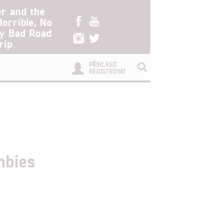
er and the
Horrible, No
ry Bad Road
rip
PŘIHLÁSIT
REGISTROVAT
mbies