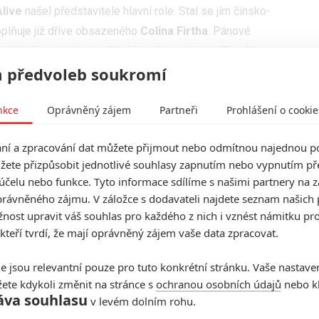
Alive
našel představitele hlavní role. Stal se jím čínsko-
oplňuje již dříve obsazeného
Colina Firtha
. Pánové
dií, jež vychází z úspěšné komiksové série
Zombie
 předvoleb soukromí
říběh se odehrává ve městě „H“, kde do vodního
a jej. Všichni, kdo se následně vody napili, se změnili
nkce
Oprávněný zájem
Partneři
Prohlášení o cookie
ní, aby dál sílili. Hlavním hrdinou komiksů je Jett Bai,
out a znovu se shledat se svojí přítelkyní.
í a zpracování dat můžete přijmout nebo odmítnou najednou po
adaptovaný do podoby animovaného seriálu či divadelní
žete přizpůsobit jednotlivé souhlasy zapnutím nebo vypnutím pře
se zdánlivě bude od předlohy trochu lišit. Hrdina Bai
účelu nebo funkce. Tyto informace sdílíme s našimi partnery na 
rávněného zájmu. V záložce s dodavateli najdete seznam našich 
rý vede skupinu přátel napříč zombíky zamořeným New
ost upravit váš souhlas pro každého z nich i vznést námitku pro
mé, jakou roli v akční komedii hraje Colin Firth, ale
 kteří tvrdí, že mají oprávněný zájem vaše data zpracovat.
e tvůrci chtějí plně využít jeho schopnost pronášet s
e jsou relevantní pouze pro tuto konkrétní stránku. Vaše nastave
ete kdykoli změnit na stránce s
ochranou osobních údajů
nebo kl
Zahulíme, uvidíme 3
). Na scénáři postupně pracovali
áva souhlasu
v levém dolním rohu.
o školy
),
Dan Gregor
a
Doug Mand
(
Jak jsem poznal