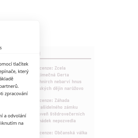
s
RECENZE FILMŮ
mocí tlačítek
10
Recenze: Zcela
pínače, který
výjimečná Gerta
základě
Schnirch nebarví hnus
partnerů.
českých dějin narůžovo
ti zpracování
5
Recenze: Záhada
strašidelného zámku
úroveň štědrovečerních
ní a odvolání
pohádek nepozvedla
iknutím na
8
Recenze: Občanská válka