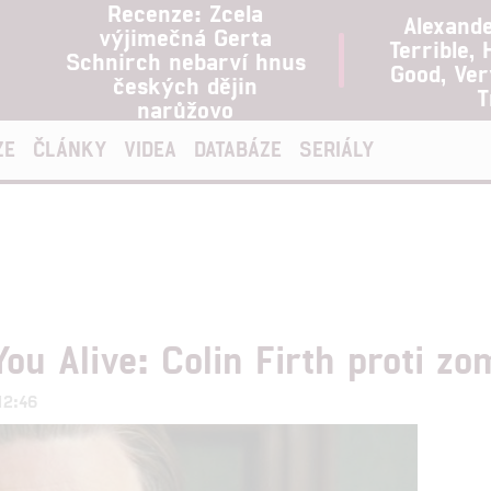
Recenze: Zcela
Alexand
výjimečná Gerta
Terrible, 
Schnirch nebarví hnus
Good, Ve
českých dějin
T
narůžovo
ZE
ČLÁNKY
VIDEA
DATABÁZE
SERIÁLY
ou Alive: Colin Firth proti zo
12:46