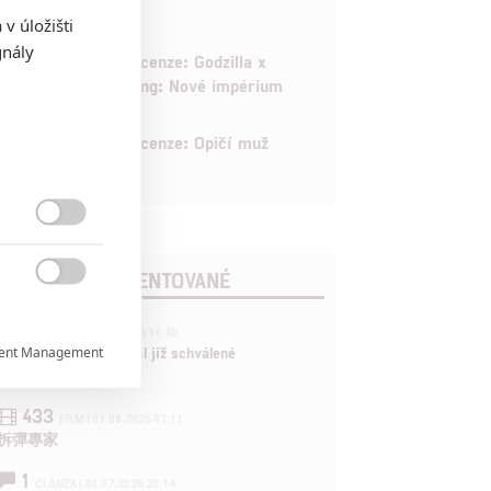
v úložišti
gnály
6
Recenze: Godzilla x
Kong: Nové impérium
8
Recenze: Opičí muž

POSLEDNÍ KOMENTOVANÉ

3
ČLÁNEK | 01.08.2026 16:40
ent Management

Marvel nečekaně zrušil již schválené
pokračování

433
FILM | 01.08.2026 07:11
拆彈專家

1
ČLÁNEK | 30.07.2026 20:14