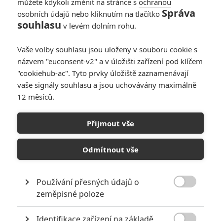
můžete kdykoli změnit na stránce s
ochranou
Správa
osobních údajů
nebo kliknutím na tlačítko
souhlasu
v levém dolním rohu.
Vaše volby souhlasu jsou uloženy v souboru cookie s
názvem "euconsent-v2" a v úložišti zařízení pod klíčem
"cookiehub-ac". Tyto prvky úložiště zaznamenávají
vaše signály souhlasu a jsou uchovávány maximálně
12 měsíců.
Havoc: Tom Hardy a Forest
Whitaker zabřednou do
Přijmout vše
světa drog
Odmítnout vše
Napsal:
Jaroslav Mrázek - (Jaaaara)
, 27.03.2021 09:00
Používání přesných údajů o

zeměpisné poloze
Identifikace zařízení na základě