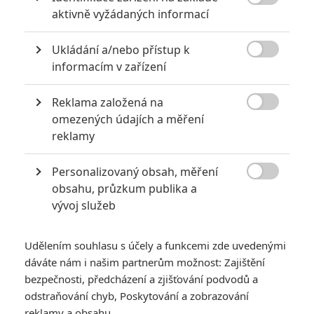

aktivně vyžádaných informací
Ukládání a/nebo přístup k

informacím v zařízení
Reklama založená na
EuropaCorp Distribution

omezených údajích a měření
reklamy
Na třetí Zátah si musíme ještě chvíli počkat, talentovaný
filmař se pustí do drogami nasáklé detektivky.
Personalizovaný obsah, měření

Režisér a scenárista
Gareth Evans
nás vcelku baví. V roce
obsahu, průzkum publika a
vývoj služeb
2011 zabodoval s akčním nářezem
Zátah: Vykoupení
(
The
Raid
), v němž se hlavní hrdina probíjel panelákem
napěchovaným padouchy. O tři roky později natočil Evans
Udělením souhlasu s účely a funkcemi zde uvedenými
dáváte nám i našim partnerům možnost: Zajištění
svižnou dvojku, která byla dost možná ještě o chlup
bezpečnosti, předcházení a zjišťování podvodů a
zábavnější. I když se posléze spekulovalo o trojce a
odstraňování chyb, Poskytování a zobrazování
stylovém uzavření trilogie, vrhnul se Evans na mysteriózní
reklamy a obsahu