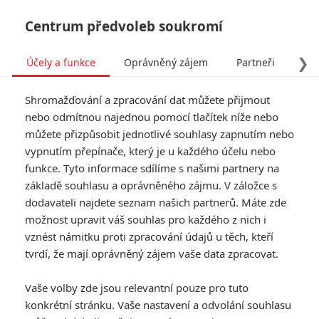
Centrum předvoleb soukromí
❯
Účely a funkce
Oprávněný zájem
Partneři
Pro
Tog
Shromažďování a zpracování dat můžete přijmout
navi
nebo odmítnou najednou pomocí tlačítek níže nebo
můžete přizpůsobit jednotlivé souhlasy zapnutím nebo
vypnutím přepínače, který je u každého účelu nebo
funkce. Tyto informace sdílíme s našimi partnery na
základě souhlasu a oprávněného zájmu. V záložce s
dodavateli najdete seznam našich partnerů. Máte zde
možnost upravit váš souhlas pro každého z nich i
vznést námitku proti zpracování údajů u těch, kteří
tvrdí, že mají oprávněný zájem vaše data zpracovat.
Vaše volby zde jsou relevantní pouze pro tuto
konkrétní stránku. Vaše nastavení a odvolání souhlasu