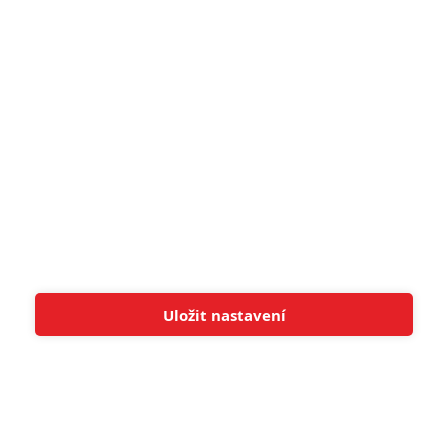
8
Recenze: Občanská válka
6
Recenze: Godzilla x Kong: Nové
impérium
8
Recenze: Opičí muž
POSLEDNÍ KOMENTOVANÉ
Uložit nastavení
Tato stránka používá soubory cookies.
Více informací
Rozumím
3
ČLÁNEK | 01.08.2026 16:40
Marvel nečekaně zrušil již schválené pokračování
433
FILM | 01.08.2026 07:11
拆彈專家