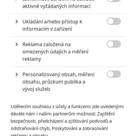

aktivně vyžádaných informací
Ukládání a/nebo přístup k

informacím v zařízení
Reklama založená na
Disney

omezených údajích a měření
reklamy
James Cameron se nevzdává lacino. Po dvou letech
opět předjel Avengers: Endgame.
Personalizovaný obsah, měření

Avatar
byl dlouho neporazitelným králem pokladen kin. Utržil
obsahu, průzkum publika a
vývoj služeb
2, 789 miliardy dolarů a vypadalo skoro nemyslitelně, že by
tuhle gigantickou sumu mohl někdo překonat. A rekord
stanovený v roce 2010 vydržel v platnosti opravdu dlouho.
Udělením souhlasu s účely a funkcemi zde uvedenými
dáváte nám i našim partnerům možnost: Zajištění
Teprve v roce 2019 se jej podařilo překonat
Avengers:
bezpečnosti, předcházení a zjišťování podvodů a
Endgame
. Ti utržili 2,797 miliardy dolarů a v létě 2019 stanuli
odstraňování chyb, Poskytování a zobrazování
na špici historického žebříčku. Už v prosinci 2019 však
reklamy a obsahu