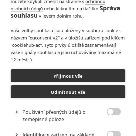
můžete kdykoli změnit na stránce s
ochranou
Správa
osobních údajů
nebo kliknutím na tlačítko
souhlasu
v levém dolním rohu.
Vaše volby souhlasu jsou uloženy v souboru cookie s
názvem "euconsent-v2" a v úložišti zařízení pod klíčem
"cookiehub-ac". Tyto prvky úložiště zaznamenávají
vaše signály souhlasu a jsou uchovávány maximálně
12 měsíců.
Avatar je opět kasovně
nejúspěšnějším filmem
Přijmout vše
všech dob
Odmítnout vše
Napsal:
Petr Slavík - (Anarvin)
, 13.03.2021 15:00
Používání přesných údajů o

zeměpisné poloze
Identifikace zařízení na základě