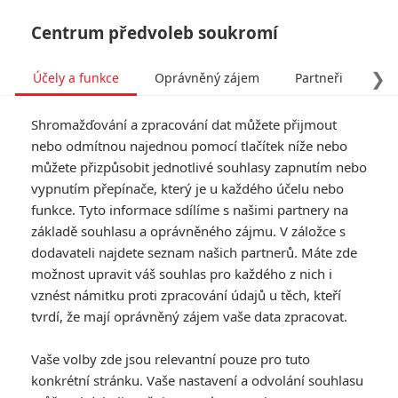
Centrum předvoleb soukromí
❯
Účely a funkce
Oprávněný zájem
Partneři
Pro
Tog
Shromažďování a zpracování dat můžete přijmout
navi
nebo odmítnou najednou pomocí tlačítek níže nebo
můžete přizpůsobit jednotlivé souhlasy zapnutím nebo
vypnutím přepínače, který je u každého účelu nebo
funkce. Tyto informace sdílíme s našimi partnery na
základě souhlasu a oprávněného zájmu. V záložce s
dodavateli najdete seznam našich partnerů. Máte zde
možnost upravit váš souhlas pro každého z nich i
vznést námitku proti zpracování údajů u těch, kteří
tvrdí, že mají oprávněný zájem vaše data zpracovat.
Vaše volby zde jsou relevantní pouze pro tuto
konkrétní stránku. Vaše nastavení a odvolání souhlasu