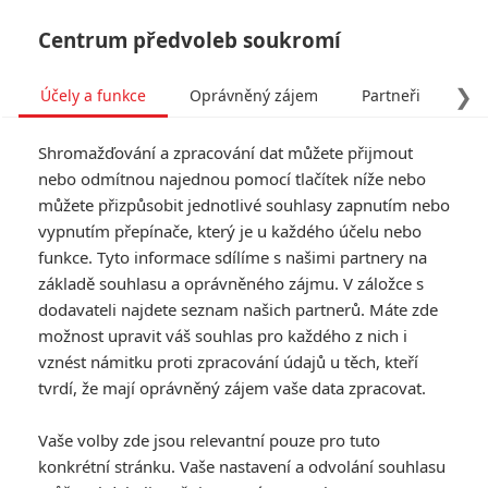
Centrum předvoleb soukromí
❯
Účely a funkce
Oprávněný zájem
Partneři
Pro
Tog
Shromažďování a zpracování dat můžete přijmout
navi
nebo odmítnou najednou pomocí tlačítek níže nebo
můžete přizpůsobit jednotlivé souhlasy zapnutím nebo
vypnutím přepínače, který je u každého účelu nebo
funkce. Tyto informace sdílíme s našimi partnery na
základě souhlasu a oprávněného zájmu. V záložce s
dodavateli najdete seznam našich partnerů. Máte zde
možnost upravit váš souhlas pro každého z nich i
vznést námitku proti zpracování údajů u těch, kteří
tvrdí, že mají oprávněný zájem vaše data zpracovat.
Vaše volby zde jsou relevantní pouze pro tuto
konkrétní stránku. Vaše nastavení a odvolání souhlasu