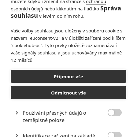
můžete kdykoli změnit na stránce s
ochranou
Správa
osobních údajů
nebo kliknutím na tlačítko
souhlasu
v levém dolním rohu.
Vaše volby souhlasu jsou uloženy v souboru cookie s
názvem "euconsent-v2" a v úložišti zařízení pod klíčem
"cookiehub-ac". Tyto prvky úložiště zaznamenávají
vaše signály souhlasu a jsou uchovávány maximálně
12 měsíců.
Bleskovky: Zemřel
František Filip, režisér
Přijmout vše
Chalupářů
Odmítnout vše
Napsal:
Petr Slavík - (Anarvin)
, 09.01.2021 21:48
Používání přesných údajů o

zeměpisné poloze
Identifikace zařízení na základě