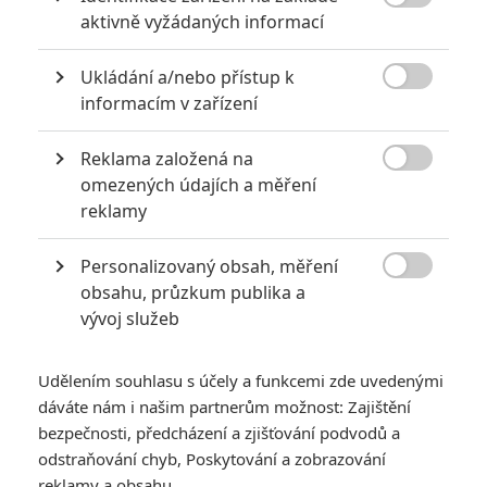

aktivně vyžádaných informací
Ukládání a/nebo přístup k

informacím v zařízení
Reklama založená na
Česká televize

omezených údajích a měření
Zobrazit další 2 obrázky
reklamy
Personalizovaný obsah, měření
Podíváme se také za čarodějnicemi na hororový Balkán,

obsahu, průzkum publika a
poznáme ostrou černošskou jednotku první světové
vývoj služeb
války a v nové sci-fi zjistíme, co je hyperthymesie.
Bleskovky je rubrika určená kratším zprávám a zajímavostem,
Udělením souhlasu s účely a funkcemi zde uvedenými
které neplní titulní stránky, ale zaslouží si svůj prostor.
dáváte nám i našim partnerům možnost: Zajištění
bezpečnosti, předcházení a zjišťování podvodů a
Zemřel František Filip, režisér
odstraňování chyb, Poskytování a zobrazování
reklamy a obsahu