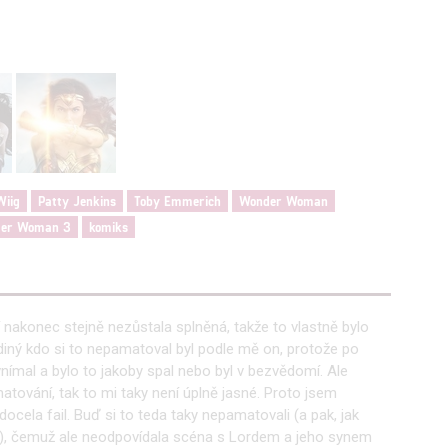
hlasu s účely a funkcemi zde uvedenými dáváte nám i našim pa
štění bezpečnosti, předcházení a zjišťování podvodů a odstraňov
a zobrazování reklamy a obsahu
Wiig
Patty Jenkins
Toby Emmerich
Wonder Woman
er Woman 3
komiks
í nakonec stejně nezůstala splněná, takže to vlastně bylo
diný kdo si to nepamatoval byl podle mě on, protože po
vnímal a bylo to jakoby spal nebo byl v bezvědomí. Ale
matování, tak to mi taky není úplně jasné. Proto jsem
docela fail. Buď si to teda taky nepamatovali (a pak, jak
S), čemuž ale neodpovídala scéna s Lordem a jeho synem