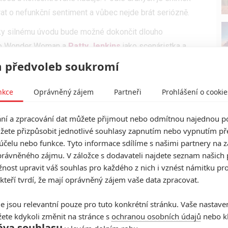
rat o nefunkční sentiment a vůbec nejde brát seriózně.
íky silnému úvodu bude možné dokončit dlouho
ako Wonder Woman a
Patty Jenkins
jako scenáristka a
ze do kin nebo opět do kin a na
HBO Max
zároveň.
 předvoleb soukromí
ika snímků plánovaných na rok 2023 a u všech uváděl,
ed časem řekla pro
New York Times
, že by snímek asi
nkce
Oprávněný zájem
Partneři
Prohlášení o cookie
inech. Můžeme tedy usuzuvat, že v tuto chvíli je v plánu
í a zpracování dat můžete přijmout nebo odmítnou najednou po
žete přizpůsobit jednotlivé souhlasy zapnutím nebo vypnutím pře
není vůbec zřejmé. Režisérka Jenkins pro
účelu nebo funkce. Tyto informace sdílíme s našimi partnery na 
fem Johnsem
vymyslela již dříve skvělý příběh,
rávněného zájmu. V záložce s dodavateli najdete seznam našich 
 zvolenému příběhu nechce napevno upsat. Natáčení
ost upravit váš souhlas pro každého z nich i vznést námitku pro
 kteří tvrdí, že mají oprávněný zájem vaše data zpracovat.
vět inspirovat k tomu, aby scénář ještě upravila, nebo
lmu s fanoušky se jí někdo zeptal, zda by se mohla
e jsou relevantní pouze pro tuto konkrétní stránku. Vaše nastave
k čemuž se Jenkins odmítla vyjádřit (zatímco jiné
ete kdykoli změnit na stránce s
ochranou osobních údajů
nebo kl
hovoru pro
MTV
uvedla, že už se nechce vracet do
áva souhlasu