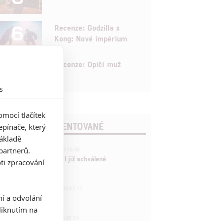
6
Recenze: Godzilla x
Kong: Nové impérium
8
Recenze: Opičí muž
s
mocí tlačítek
POSLEDNÍ KOMENTOVANÉ
pínače, který
základě
3
partnerů.
ČLÁNEK | 01.08.2026 16:40
Marvel nečekaně zrušil již schválené
ti zpracování
pokračování
433
FILM | 01.08.2026 07:11
ní a odvolání
拆彈專家
iknutím na
1
ČLÁNEK | 30.07.2026 20:14