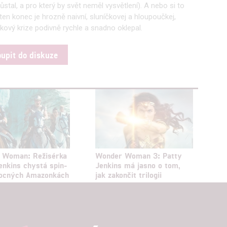
tal, a pro který by svět neměl vysvětlení). A nebo si to
en konec je hrozně naivní, sluníčkovej a hloupoučkej,
kový krize podivně rychle a snadno oklepal.
oupit do diskuze
 Woman: Režisérka
Wonder Woman 3: Patty
enkins chystá spin-
Jenkins má jasno o tom,
mocných Amazonkách
jak zakončit trilogii