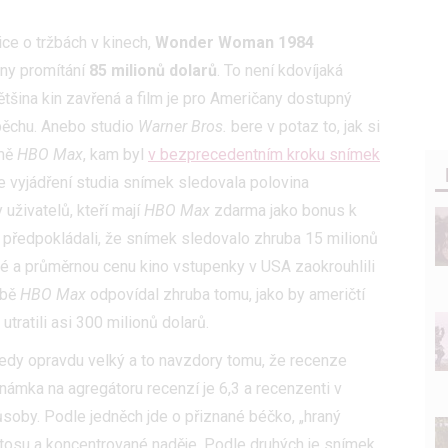
ice o tržbách v kinech,
Wonder Woman 1984
dny promítání
85 milionů dolarů
. To není kdovíjaká
tšina kin zavřená a film je pro Američany dostupný
spěchu. Anebo studio
Warner Bros.
bere v potaz to, jak si
rmě
HBO Max
, kam byl
v bezprecedentním kroku snímek
e vyjádření studia snímek sledovala polovina
uživatelů, kteří mají
HBO Max
zdarma jako bonus k
ředpokládali, že snímek sledovalo zhruba 15 milionů
é a průměrnou cenu kino vstupenky v USA zaokrouhlili
žbě
HBO Max
odpovídal zhruba tomu, jako by američtí
utratili asi 300 milionů dolarů.
tedy opravdu velký a to navzdory tomu, že recenze
námka na agregátoru recenzí je 6,3 a recenzenti v
oby. Podle jedněch jde o přiznané béčko, „hraný
tosu a koncentrované naděje. Podle druhých je snímek