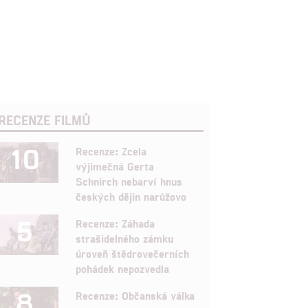
RECENZE FILMŮ
10
Recenze: Zcela
výjimečná Gerta
Schnirch nebarví hnus
českých dějin narůžovo
5
Recenze: Záhada
strašidelného zámku
úroveň štědrovečerních
pohádek nepozvedla
8
Recenze: Občanská válka