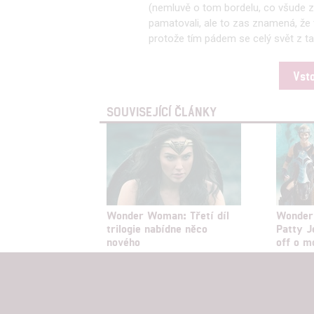
(nemluvě o tom bordelu, co všude zůs
pamatovali, ale to zas znamená, že t
protože tím pádem se celý svět z ta
Vst
SOUVISEJÍCÍ ČLÁNKY
Wonder Woman: Třetí díl
Wonder
trilogie nabídne něco
Patty J
nového
off o 