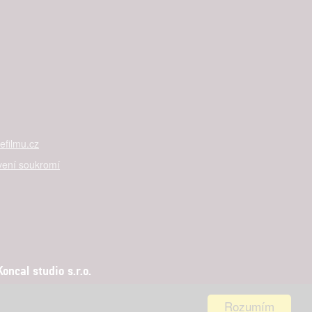
filmu.cz
vení soukromí
ncal studio s.r.o.
Rozumím