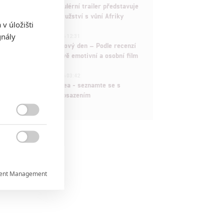
Děti krve a kostí: Regulérní trailer představuje
akční fantasy dobrodružství s vůní Afriky
v úložišti
1
gnály
ČLÁNEK | 30.07.2026 12:31
Spider-Man: Zbrusu nový den – Podle recenzí
máme čekat překvapivě emotivní a osobní film
1
ČLÁNEK | 30.07.2026 03:42
Velké preview: Odyssea - seznamte se s
maximálně nabitým obsazením


ent Management

