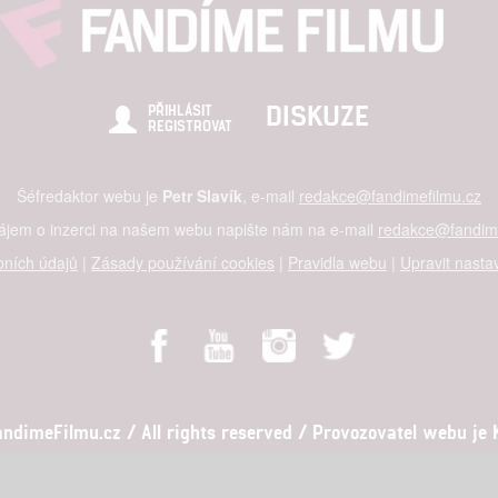
DISKUZE
PŘIHLÁSIT
REGISTROVAT
Šéfredaktor webu je
Petr Slavík
, e-mail
redakce@fandimefilmu.cz
zájem o inzerci na našem webu napište nám na e-mail
redakce@fandime
ních údajů
|
Zásady používání cookies
|
Pravidla webu
|
Upravit nasta
dimeFilmu.cz / All rights reserved / Provozovatel webu je Ko