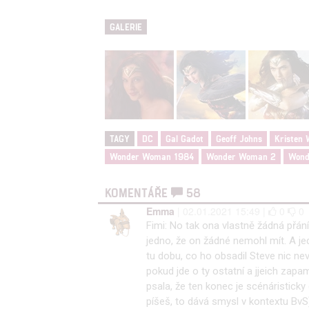
služeb
GALERIE
Udělením sou
možnost: Zaji
Poskytování 
TAGY
DC
Gal Gadot
Geoff Johns
Kristen 
Wonder Woman 1984
Wonder Woman 2
Wond
KOMENTÁŘE
58
Emma
| 02.01.2021 15:49 |
0
0
Fimi: No tak ona vlastně žádná přán
jedno, že on žádné nemohl mít. A je
tu dobu, co ho obsadil Steve nic ne
pokud jde o ty ostatní a jjeich zapa
psala, že ten konec je scénáristicky 
píšeš, to dává smysl v kontextu Bv