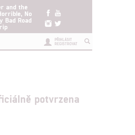
er and the
Horrible, No
ry Bad Road
rip
PŘIHLÁSIT
REGISTROVAT
iciálně potvrzena