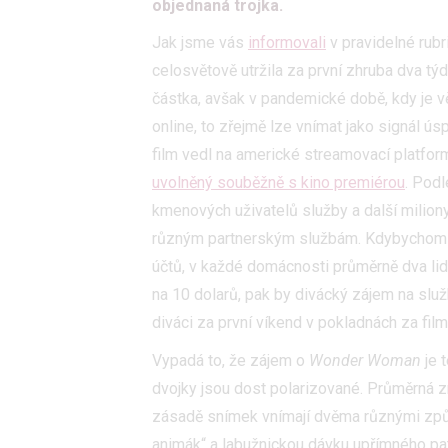
objednaná trojka.
Jak jsme vás
informovali
v pravidelné rubr
celosvětově utržila za první zhruba dva tý
částka, avšak v pandemické době, kdy je vě
online, to zřejmě lze vnímat jako signál ú
film vedl na americké streamovací platfo
uvolněný souběžně s kino premiérou
. Podl
kmenových uživatelů služby a další miliony 
různým partnerským službám. Kdybychom p
účtů, v každé domácnosti průměrně dva lid
na 10 dolarů, pak by divácký zájem na slu
diváci za první víkend v pokladnách za film 
Vypadá to, že zájem o
Wonder Woman
je 
dvojky jsou dost polarizované. Průměrná z
zásadě snímek vnímají dvěma různými způs
animák“ a labužnickou dávku upřímného pa