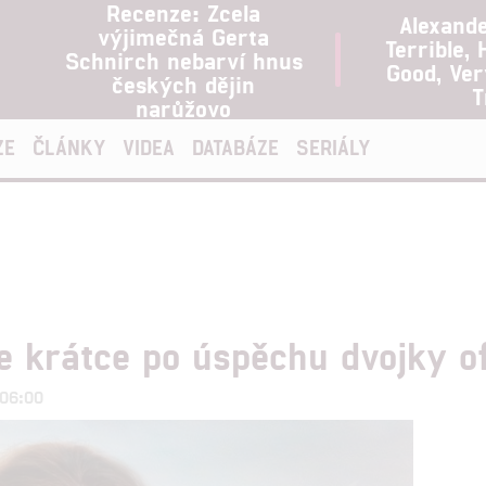
Recenze: Zcela
Alexand
výjimečná Gerta
Terrible, 
Schnirch nebarví hnus
Good, Ve
českých dějin
T
narůžovo
ZE
ČLÁNKY
VIDEA
DATABÁZE
SERIÁLY
krátce po úspěchu dvojky of
 06:00